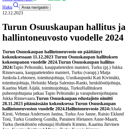
Haku
Avaa navigaatio
12.12.2023
Turun Osuuskaupan hallitus ja
hallintoneuvosto vuodelle 2024
Turun Osuuskaupan hallintoneuvosto on päättänyt
kokouksessaan 11.12.2023 Turun Osuuskaupan hallituksen
kokoonpanon vuodelle 2024.
Turun Osuuskaupan hallitus
2024:
Tapio Peltomäki, kauppatieteiden maisteri, Turku (pj.)
Jukka
Rinnevaara, kauppatieteiden maisteri, Turku (varapj.)
Maija
Junkola-Lehtonen, toimitusjohtaja, Uusikaupunki
Kati Kivimäki,
toimitusjohtaja, Helsinki
Marja Salenius-Ranki, henkilöstöjohtaja,
Kaarina
Matti Äijälä, toimitusjohtaja, Turku
Hallituksen
puheenjohtajana jatkaa Tapio Peltomäki ja varapuheenjohtajana
Jukka Rinnevaara.
Turun Osuuskaupan edustajisto nimitti
28.11.2023 pitämässään kokouksessa Turun Osuuskaupan
hallintoneuvoston vuodelle 2024.
Hallintoneuvosto 2024:
Ahala
Kirsti, Vehmaa
Andersson Janina, Turku
Aso Janne, Raisio
Eklund
Toni, Turku
Granberg Gunilla, Parainen
Hietanen Anne-Maarit,
Turku (henkilöstön edustaja)
Hollmén Kimmo, Kaarina
Järvinen