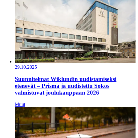
29.10.2025
Suunnitelmat Wiklundin uudistamiseksi
etenevät – Prisma ja uudistettu Sokos
valmistuvat joulukauppaan 2026
Muut