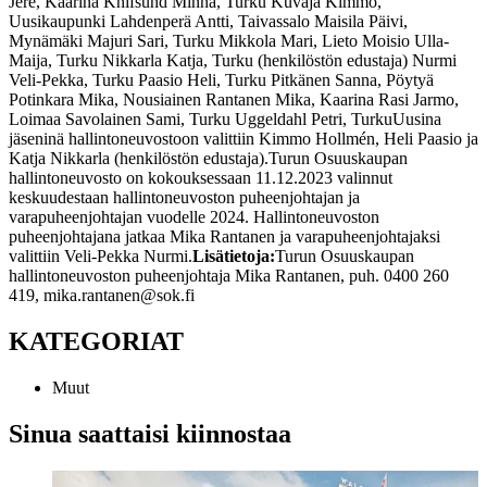
Jere, Kaarina
Knifsund Minna, Turku
Kuvaja Kimmo,
Uusikaupunki
Lahdenperä Antti, Taivassalo
Maisila Päivi,
Mynämäki
Majuri Sari, Turku
Mikkola Mari, Lieto
Moisio Ulla-
Maija, Turku
Nikkarla Katja, Turku (henkilöstön edustaja)
Nurmi
Veli-Pekka, Turku
Paasio Heli, Turku
Pitkänen Sanna, Pöytyä
Potinkara Mika, Nousiainen
Rantanen Mika, Kaarina
Rasi Jarmo,
Loimaa
Savolainen Sami, Turku
Uggeldahl Petri, Turku
Uusina
jäseninä hallintoneuvostoon valittiin Kimmo Hollmén, Heli Paasio ja
Katja Nikkarla (henkilöstön edustaja).
Turun Osuuskaupan
hallintoneuvosto on kokouksessaan 11.12.2023 valinnut
keskuudestaan hallintoneuvoston puheenjohtajan ja
varapuheenjohtajan vuodelle 2024. Hallintoneuvoston
puheenjohtajana jatkaa Mika Rantanen ja varapuheenjohtajaksi
valittiin Veli-Pekka Nurmi.
Lisätietoja:
Turun Osuuskaupan
hallintoneuvoston puheenjohtaja Mika Rantanen, puh. 0400 260
419, mika.rantanen@sok.fi
KATEGORIAT
Muut
Sinua saattaisi kiinnostaa