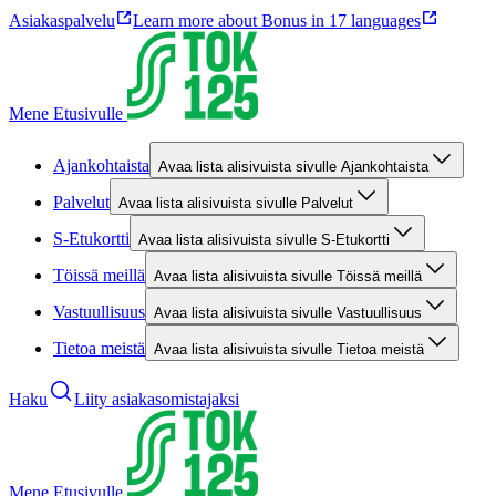
Asiakaspalvelu
Learn more about Bonus in 17 languages
Mene Etusivulle
Ajankohtaista
Avaa lista alisivuista sivulle Ajankohtaista
Palvelut
Avaa lista alisivuista sivulle Palvelut
S-Etukortti
Avaa lista alisivuista sivulle S-Etukortti
Töissä meillä
Avaa lista alisivuista sivulle Töissä meillä
Vastuullisuus
Avaa lista alisivuista sivulle Vastuullisuus
Tietoa meistä
Avaa lista alisivuista sivulle Tietoa meistä
Haku
Liity asiakasomistajaksi
Mene Etusivulle