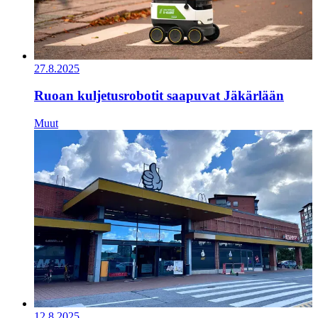
27.8.2025
Ruoan kuljetusrobotit saapuvat Jäkärlään
Muut
12.8.2025