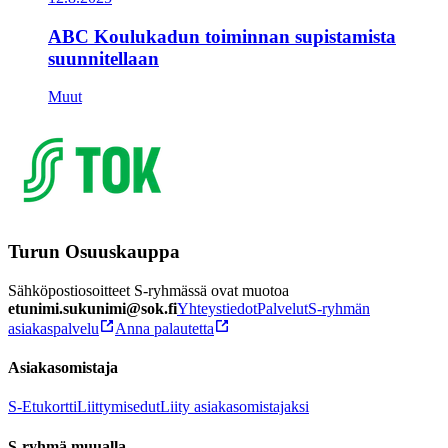
ABC Koulukadun toiminnan supistamista
suunnitellaan
Muut
Turun Osuuskauppa
Sähköpostiosoitteet S-ryhmässä ovat muotoa
etunimi.sukunimi@sok.fi
Yhteystiedot
Palvelut
S-ryhmän
asiakaspalvelu
Anna palautetta
Asiakasomistaja
S-Etukortti
Liittymisedut
Liity asiakasomistajaksi
S-ryhmä muualla