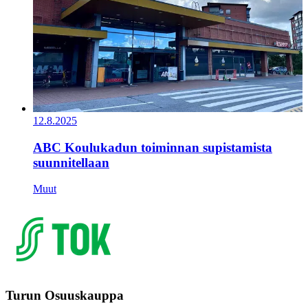
12.8.2025
ABC Koulukadun toiminnan supistamista
suunnitellaan
Muut
Turun Osuuskauppa