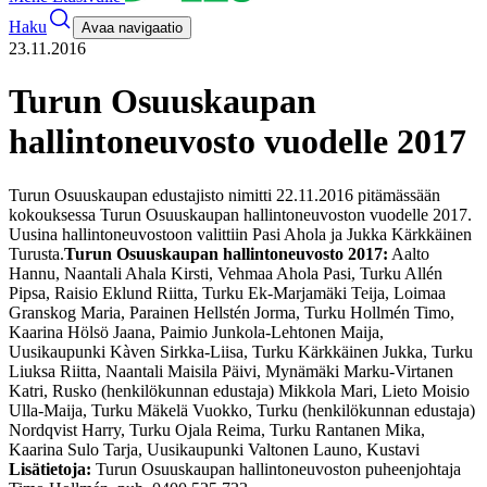
Haku
Avaa navigaatio
23.11.2016
Turun Osuuskaupan
hallintoneuvosto vuodelle 2017
Turun Osuuskaupan edustajisto nimitti 22.11.2016 pitämässään
kokouksessa Turun Osuuskaupan hallintoneuvoston vuodelle 2017.
Uusina hallintoneuvostoon valittiin Pasi Ahola ja Jukka Kärkkäinen
Turusta.
Turun Osuuskaupan hallintoneuvosto 2017:
Aalto
Hannu, Naantali
Ahala Kirsti, Vehmaa
Ahola Pasi, Turku
Allén
Pipsa, Raisio
Eklund Riitta, Turku
Ek-Marjamäki Teija, Loimaa
Granskog Maria, Parainen
Hellstén Jorma, Turku
Hollmén Timo,
Kaarina
Hölsö Jaana, Paimio
Junkola-Lehtonen Maija,
Uusikaupunki
Kàven Sirkka-Liisa, Turku
Kärkkäinen Jukka, Turku
Liuksa Riitta, Naantali
Maisila Päivi, Mynämäki
Marku-Virtanen
Katri, Rusko (henkilökunnan edustaja)
Mikkola Mari, Lieto
Moisio
Ulla-Maija, Turku
Mäkelä Vuokko, Turku (henkilökunnan edustaja)
Nordqvist Harry, Turku
Ojala Reima, Turku
Rantanen Mika,
Kaarina
Sulo Tarja, Uusikaupunki
Valtonen Launo, Kustavi
Lisätietoja:
Turun Osuuskaupan hallintoneuvoston puheenjohtaja