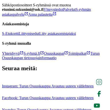
Sähköpostiosoitteet S-ryhmässä ovat muotoa
etunimi.sukunimi@sok.fi
Yhteystiedot
Palvelut
S-ryhmän
asiakaspalvelu
Anna palautetta
Asiakasomistaja
S-Etukortti
Liittymisedut
Liity asiakasomistajaksi
S-ryhmä muualla
Yhteishyvä
S-ryhmä.fi
Osuuskaupat
Toimipaikat
Turun
Osuuskaupan tietosuojainformaatio
Seuraa meitä:
Instagram: Turun Osuuskauppa Avautuu uuteen välilehteen
Facebook: Turun Osuuskauppa Avautuu uuteen välilehteen
Youtube: Turun Osuuskauppa Avautuu uuteen välilehteen