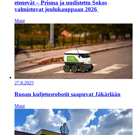
etenevät – Prisma ja uudistettu Sokos
valmistuvat joulukauppaan 2026
Muut
27.8.2025
Ruoan kuljetusrobotit saapuvat Jäkärlään
Muut