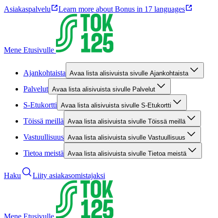
Asiakaspalvelu
Learn more about Bonus in 17 languages
Mene Etusivulle
Ajankohtaista
Avaa lista alisivuista sivulle Ajankohtaista
Palvelut
Avaa lista alisivuista sivulle Palvelut
S-Etukortti
Avaa lista alisivuista sivulle S-Etukortti
Töissä meillä
Avaa lista alisivuista sivulle Töissä meillä
Vastuullisuus
Avaa lista alisivuista sivulle Vastuullisuus
Tietoa meistä
Avaa lista alisivuista sivulle Tietoa meistä
Haku
Liity asiakasomistajaksi
Mene Etusivulle