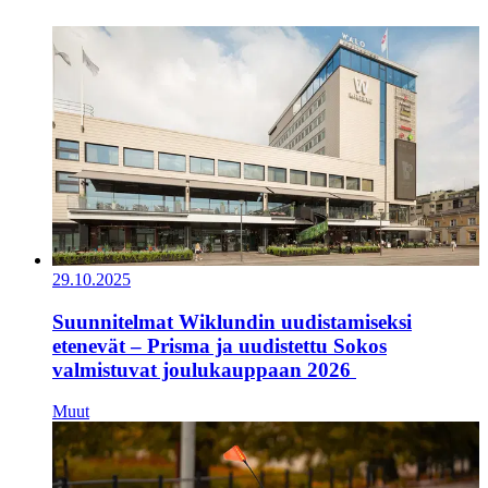
29.10.2025
Suunnitelmat Wiklundin uudistamiseksi
etenevät – Prisma ja uudistettu Sokos
valmistuvat joulukauppaan 2026
Muut