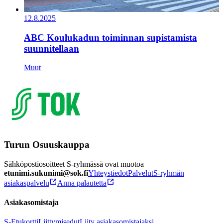
12.8.2025
ABC Koulukadun toiminnan supistamista
suunnitellaan
Muut
Turun Osuuskauppa
Sähköpostiosoitteet S-ryhmässä ovat muotoa
etunimi.sukunimi@sok.fi
Yhteystiedot
Palvelut
S-ryhmän
asiakaspalvelu
Anna palautetta
Asiakasomistaja
S-Etukortti
Liittymisedut
Liity asiakasomistajaksi