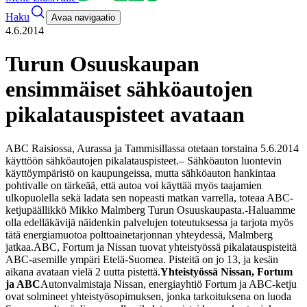
Haku
Avaa navigaatio
4.6.2014
Turun Osuuskaupan
ensimmäiset sähköautojen
pikalatauspisteet avataan
ABC Raisiossa, Aurassa ja Tammisillassa otetaan torstaina 5.6.2014
käyttöön sähköautojen pikalatauspisteet.
– Sähköauton luontevin
käyttöympäristö on kaupungeissa, mutta sähköauton hankintaa
pohtivalle on tärkeää, että autoa voi käyttää myös taajamien
ulkopuolella sekä ladata sen nopeasti matkan varrella, toteaa ABC-
ketjupäällikkö Mikko Malmberg Turun Osuuskaupasta.
-Haluamme
olla edelläkävijä näidenkin palvelujen toteutuksessa ja tarjota myös
tätä energiamuotoa polttoainetarjonnan yhteydessä, Malmberg
jatkaa.
ABC, Fortum ja Nissan tuovat yhteistyössä pikalatauspisteitä
ABC-asemille ympäri Etelä-Suomea. Pisteitä on jo 13, ja kesän
aikana avataan vielä 2 uutta pistettä.
Yhteistyössä Nissan, Fortum
ja ABC
Autonvalmistaja Nissan, energiayhtiö Fortum ja ABC-ketju
ovat solmineet yhteistyösopimuksen, jonka tarkoituksena on luoda