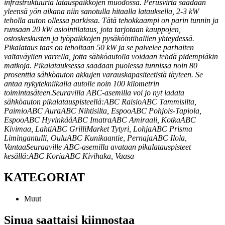
infrastruktuuria latauspaikkojen muodossa. Perusvirta saadaan
yleensä yön aikana niin sanotulla hitaalla latauksella, 2-3 kW
teholla auton ollessa parkissa. Tätä tehokkaampi on parin tunnin ja
runsaan 20 kW asiointilataus, jota tarjotaan kauppojen,
ostoskeskusten ja työpaikkojen pysäköintihallien yhteydessä.
Pikalataus taas on teholtaan 50 kW ja se palvelee parhaiten
valtaväylien varrella, jotta sähköautolla voidaan tehdä pidempiäkin
matkoja. Pikalatauksessa saadaan puolessa tunnissa noin 80
prosenttia sähköauton akkujen varauskapasiteetistä täyteen. Se
antaa nykytekniikalla autolle noin 100 kilometrin
toimintasäteen.
Seuravilla ABC-asemilla voi jo nyt ladata
sähköauton pikalatauspisteellä:
ABC RaisioABC Tammisilta,
PaimioABC AuraABC Nihtisilta, EspooABC Pohjois-Tapiola,
EspooABC HyvinkääABC ImatraABC Amiraali, KotkaABC
Kivimaa, LahtiABC GrilliMarket Tytyri, LohjaABC Prisma
Limingantulli, OuluABC Kunikaantie, PernajaABC Ilola,
Vantaa
Seuraaville ABC-asemilla avataan pikalatauspisteet
kesällä:
ABC KoriaABC Kivihaka, Vaasa
KATEGORIAT
Muut
Sinua saattaisi kiinnostaa