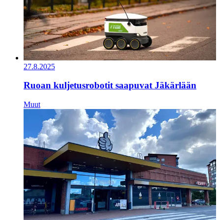
27.8.2025
Ruoan kuljetusrobotit saapuvat Jäkärlään
Muut