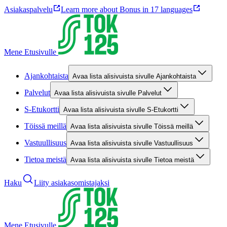
Asiakaspalvelu
Learn more about Bonus in 17 languages
Mene Etusivulle
Ajankohtaista
Avaa lista alisivuista sivulle Ajankohtaista
Palvelut
Avaa lista alisivuista sivulle Palvelut
S-Etukortti
Avaa lista alisivuista sivulle S-Etukortti
Töissä meillä
Avaa lista alisivuista sivulle Töissä meillä
Vastuullisuus
Avaa lista alisivuista sivulle Vastuullisuus
Tietoa meistä
Avaa lista alisivuista sivulle Tietoa meistä
Haku
Liity asiakasomistajaksi
Mene Etusivulle