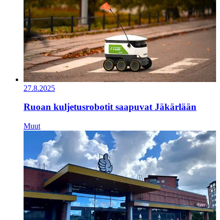
27.8.2025
Ruoan kuljetusrobotit saapuvat Jäkärlään
Muut