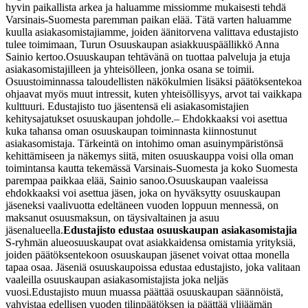
hyvin paikallista arkea ja haluamme missiomme mukaisesti tehdä
Varsinais-Suomesta paremman paikan elää. Tätä varten haluamme
kuulla asiakasomistajiamme, joiden äänitorvena valittava edustajisto
tulee toimimaan, Turun Osuuskaupan asiakkuuspäällikkö Anna
Sainio kertoo.
Osuuskaupan tehtävänä on tuottaa palveluja ja etuja
asiakasomistajilleen ja yhteisölleen, jonka osana se toimii.
Osuustoiminnassa taloudellisten näkökulmien lisäksi päätöksentekoa
ohjaavat myös muut intressit, kuten yhteisöllisyys, arvot tai vaikkapa
kulttuuri. Edustajisto tuo jäsentensä eli asiakasomistajien
kehitysajatukset osuuskaupan johdolle.
– Ehdokkaaksi voi asettua
kuka tahansa oman osuuskaupan toiminnasta kiinnostunut
asiakasomistaja. Tärkeintä on intohimo oman asuinympäristönsä
kehittämiseen ja näkemys siitä, miten osuuskauppa voisi olla oman
toimintansa kautta tekemässä Varsinais-Suomesta ja koko Suomesta
parempaa paikkaa elää, Sainio sanoo.
Osuuskaupan vaaleissa
ehdokkaaksi voi asettua jäsen, joka on hyväksytty osuuskaupan
jäseneksi vaalivuotta edeltäneen vuoden loppuun mennessä, on
maksanut osuusmaksun, on täysivaltainen ja asuu
jäsenalueella.
Edustajisto edustaa osuuskaupan asiakasomistajia
S-ryhmän alueosuuskaupat ovat asiakkaidensa omistamia yrityksiä,
joiden päätöksentekoon osuuskaupan jäsenet voivat ottaa monella
tapaa osaa. Jäseniä osuuskaupoissa edustaa edustajisto, joka valitaan
vaaleilla osuuskaupan asiakasomistajista joka neljäs
vuosi.
Edustajisto muun muassa päättää osuuskaupan säännöistä,
vahvistaa edellisen vuoden tilinpäätöksen ja päättää ylijäämän