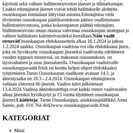
käytöstä sekä valitsee hallintoneuvoston jäsenet ja tilintarkastajat.
Lisäksi edustajiston jäsenet voivat tehdä hallitukselle aloitteita
osuuskaupan toimialaan liittyvistä asioista.
Edustajistoa vielä
tiiviimmin osuuskaupan päätöksentekoon pääsee osallistumaan
hallintoneuvostossa, jonka kokoonpanon päättää edustajisto.
Hallintoneuvosto muun muassa vahvistaa osuuskaupan strategian ja
valitsee hallituksen kalenterivuodeksi kerrallaan.
Näin vaalit
etenevät
Osuuskaupan ehdokasasettelu alkaa 18.1.2024 ja jatkuu
1.2.2024 saakka. Osuuskaupan vaaleissa voi olla ehdokkaana jäsen,
joka on hyväksytty osuuskaupan jäseneksi vaalivuotta edeltäneen
vuoden loppuun mennessä, on maksanut osuusmaksun, on
täysivaltainen ja asuu jäsenalueella. Osuuskaupan vaalisivuille
osuuskauppavaalit.fi/tok on koottu helpot ohjeet ehdokkaaksi
ryhtymiseen.
Turun Osuuskaupan vaalikone avataan 14.3. ja
äänestysaika on 18.3.- 2.4.2024. Osuuskaupan edustajistoon
valitaan yhteensä 60 jäsentä. Vaalien tulos julkistetaan
13.4.2024.
Vaalissa äänioikeutettuja ovat kaikki ennen vaalivuoden
alkua jäseniksi hyväksytyt ja 15 vuotta täyttäneet osuuskaupan
jäsenet.
Lisätietoja
:
Turun Osuuskauppa, asiakkuuspäällikkö Anna
Sainio, puh. 010 764 4042
www.osuuskauppavaalit.fi/tok
KATEGORIAT
Muut