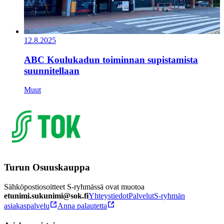
12.8.2025
ABC Koulukadun toiminnan supistamista
suunnitellaan
Muut
Turun Osuuskauppa
Sähköpostiosoitteet S-ryhmässä ovat muotoa
etunimi.sukunimi@sok.fi
Yhteystiedot
Palvelut
S-ryhmän
asiakaspalvelu
Anna palautetta