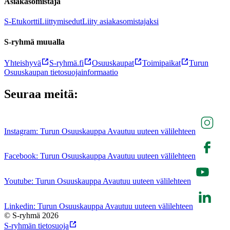
Asiakasomistaja
S-Etukortti
Liittymisedut
Liity asiakasomistajaksi
S-ryhmä muualla
Yhteishyvä
S-ryhmä.fi
Osuuskaupat
Toimipaikat
Turun
Osuuskaupan tietosuojainformaatio
Seuraa meitä:
Instagram: Turun Osuuskauppa Avautuu uuteen välilehteen
Facebook: Turun Osuuskauppa Avautuu uuteen välilehteen
Youtube: Turun Osuuskauppa Avautuu uuteen välilehteen
Linkedin: Turun Osuuskauppa Avautuu uuteen välilehteen
© S-ryhmä 2026
S-ryhmän tietosuoja