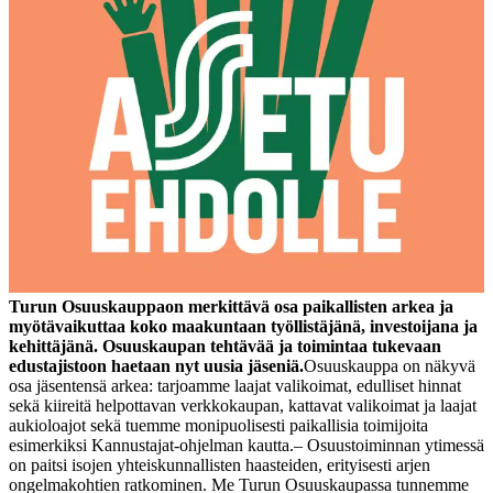
Turun Osuuskauppa
on merkittävä osa paikallisten arkea ja
myötävaikuttaa koko maakuntaan työllistäjänä, investoijana ja
kehittäjänä. Osuuskaupan tehtävää ja toimintaa tukevaan
edustajistoon haetaan nyt uusia jäseniä.
Osuuskauppa on näkyvä
osa jäsentensä arkea: tarjoamme laajat valikoimat, edulliset hinnat
sekä kiireitä helpottavan verkkokaupan, kattavat valikoimat ja laajat
aukioloajot sekä tuemme monipuolisesti paikallisia toimijoita
esimerkiksi Kannustajat-ohjelman kautta.
– Osuustoiminnan ytimessä
on paitsi isojen yhteiskunnallisten haasteiden, erityisesti arjen
ongelmakohtien ratkominen. Me Turun Osuuskaupassa tunnemme