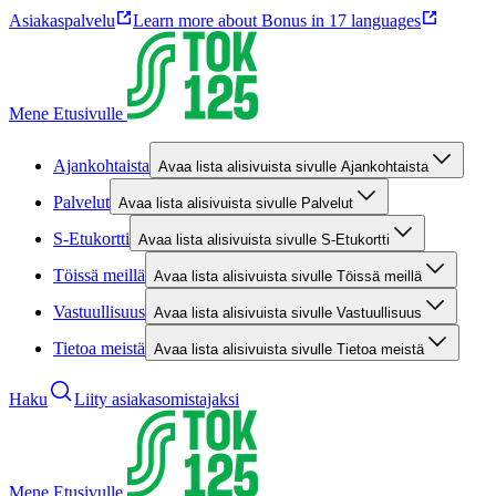
Asiakaspalvelu
Learn more about Bonus in 17 languages
Mene Etusivulle
Ajankohtaista
Avaa lista alisivuista sivulle Ajankohtaista
Palvelut
Avaa lista alisivuista sivulle Palvelut
S-Etukortti
Avaa lista alisivuista sivulle S-Etukortti
Töissä meillä
Avaa lista alisivuista sivulle Töissä meillä
Vastuullisuus
Avaa lista alisivuista sivulle Vastuullisuus
Tietoa meistä
Avaa lista alisivuista sivulle Tietoa meistä
Haku
Liity asiakasomistajaksi
Mene Etusivulle