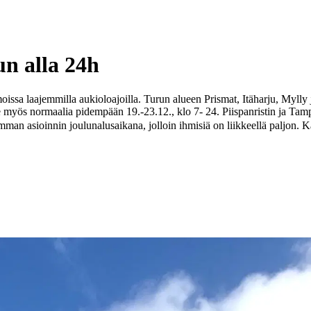
un alla 24h
issa laajemmilla aukioloajoilla. Turun alueen Prismat, Itäharju, Mylly
myös normaalia pidempään 19.-23.12., klo 7- 24. Piispanristin ja Tamp
an asioinnin joulunalusaikana, jolloin ihmisiä on liikkeellä paljon. Ka