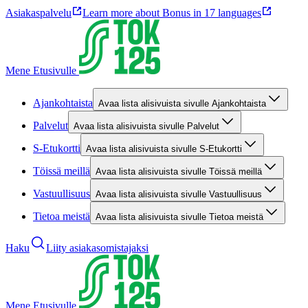
Asiakaspalvelu
Learn more about Bonus in 17 languages
Mene Etusivulle
Ajankohtaista
Avaa lista alisivuista sivulle Ajankohtaista
Palvelut
Avaa lista alisivuista sivulle Palvelut
S-Etukortti
Avaa lista alisivuista sivulle S-Etukortti
Töissä meillä
Avaa lista alisivuista sivulle Töissä meillä
Vastuullisuus
Avaa lista alisivuista sivulle Vastuullisuus
Tietoa meistä
Avaa lista alisivuista sivulle Tietoa meistä
Haku
Liity asiakasomistajaksi
Mene Etusivulle