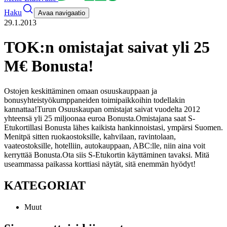
Haku
Avaa navigaatio
29.1.2013
TOK:n omistajat saivat yli 25
M€ Bonusta!
Ostojen keskittäminen omaan osuuskauppaan ja
bonusyhteistyökumppaneiden toimipaikkoihin todellakin
kannattaa!
Turun Osuuskaupan omistajat saivat vuodelta 2012
yhteensä yli 25 miljoonaa euroa Bonusta.
Omistajana saat S-
Etukortillasi Bonusta lähes kaikista hankinnoistasi, ympärsi Suomen.
Menitpä sitten ruokaostoksille, kahvilaan, ravintolaan,
vaateostoksille, hotelliin, autokauppaan, ABC:lle, niin aina voit
kerryttää Bonusta.
Ota siis S-Etukortin käyttäminen tavaksi. Mitä
useammassa paikassa korttiasi näytät, sitä enemmän hyödyt!
KATEGORIAT
Muut