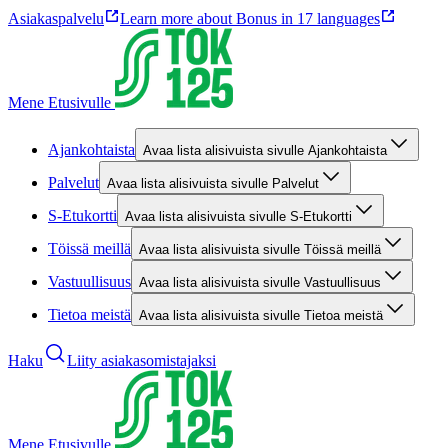
Asiakaspalvelu
Learn more about Bonus in 17 languages
Mene Etusivulle
Ajankohtaista
Avaa lista alisivuista sivulle Ajankohtaista
Palvelut
Avaa lista alisivuista sivulle Palvelut
S-Etukortti
Avaa lista alisivuista sivulle S-Etukortti
Töissä meillä
Avaa lista alisivuista sivulle Töissä meillä
Vastuullisuus
Avaa lista alisivuista sivulle Vastuullisuus
Tietoa meistä
Avaa lista alisivuista sivulle Tietoa meistä
Haku
Liity asiakasomistajaksi
Mene Etusivulle