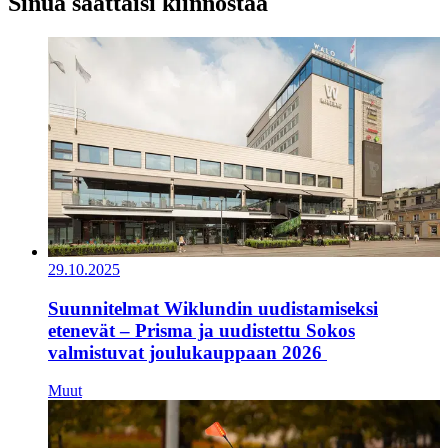
Sinua saattaisi kiinnostaa
29.10.2025
Suunnitelmat Wiklundin uudistamiseksi
etenevät – Prisma ja uudistettu Sokos
valmistuvat joulukauppaan 2026
Muut