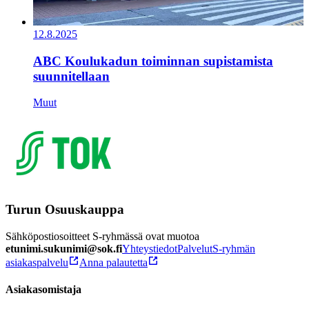
12.8.2025
ABC Koulukadun toiminnan supistamista
suunnitellaan
Muut
Turun Osuuskauppa
Sähköpostiosoitteet S-ryhmässä ovat muotoa
etunimi.sukunimi@sok.fi
Yhteystiedot
Palvelut
S-ryhmän
asiakaspalvelu
Anna palautetta
Asiakasomistaja