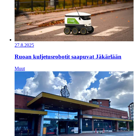
27.8.2025
Ruoan kuljetusrobotit saapuvat Jäkärlään
Muut