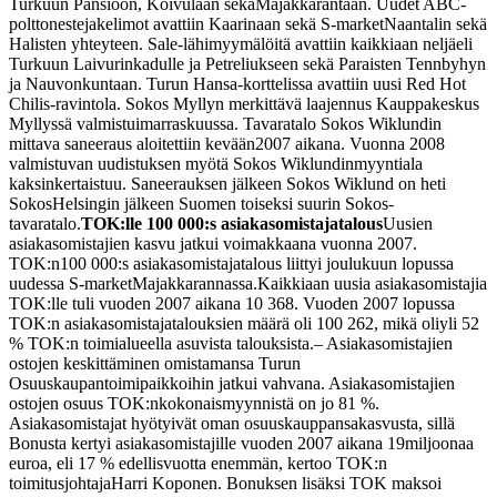
Turkuun Pansioon, Koivulaan sekä
Majakkarantaan. Uudet ABC-
polttonestejakelimot avattiin Kaarinaan sekä S-market
Naantalin sekä
Halisten yhteyteen. Sale-lähimyymälöitä avattiin kaikkiaan neljä
eli
Turkuun Laivurinkadulle ja Petreliukseen sekä Paraisten Tennbyhyn
ja Nauvon
kuntaan. Turun Hansa-korttelissa avattiin uusi Red Hot
Chilis-ravintola.
Sokos Myllyn merkittävä laajennus Kauppakeskus
Myllyssä valmistui
marraskuussa. Tavaratalo Sokos Wiklundin
mittava saneeraus aloitettiin kevään
2007 aikana. Vuonna 2008
valmistuvan uudistuksen myötä Sokos Wiklundin
myyntiala
kaksinkertaistuu. Saneerauksen jälkeen Sokos Wiklund on heti
Sokos
Helsingin jälkeen Suomen toiseksi suurin Sokos-
tavaratalo.
TOK:lle 100 000:s asiakasomistajatalous
Uusien
asiakasomistajien kasvu jatkui voimakkaana vuonna 2007.
TOK:n
100 000:s asiakasomistajatalous liittyi joulukuun lopussa
uudessa S-market
Majakkarannassa.
Kaikkiaan uusia asiakasomistajia
TOK:lle tuli vuoden 2007 aikana 10 368.
Vuoden 2007 lopussa
TOK:n asiakasomistajatalouksien määrä oli 100 262, mikä oli
yli 52
% TOK:n toimialueella asuvista talouksista.
– Asiakasomistajien
ostojen keskittäminen omistamansa Turun
Osuuskaupan
toimipaikkoihin jatkui vahvana. Asiakasomistajien
ostojen osuus TOK:n
kokonaismyynnistä on jo 81 %.
Asiakasomistajat hyötyivät oman osuuskauppansa
kasvusta, sillä
Bonusta kertyi asiakasomistajille vuoden 2007 aikana 19
miljoonaa
euroa, eli 17 % edellisvuotta enemmän, kertoo TOK:n
toimitusjohtaja
Harri Koponen.
Bonuksen lisäksi TOK maksoi