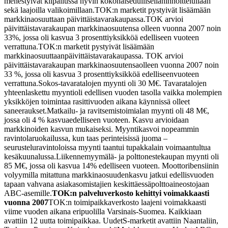
menestyivät kilpailussa hyvin kokonaisedullisella
hinnoittelullaan
sekä laajoilla valikoimillaan.
TOK:n marketit pystyivät lisäämään
markkinaosuuttaan päivittäistavarakaupassa.
TOK arvioi
päivittäistavarakaupan markkinaosuutensa olleen vuonna 2007 noin
33
%, jossa oli kasvua 3 prosenttiyksikköä edelliseen vuoteen
verrattuna.
TOK:n marketit pystyivät lisäämään
markkinaosuuttaan
päivittäistavarakaupassa. TOK arvioi
päivittäistavarakaupan markkinaosuutensa
olleen vuonna 2007 noin
33 %, jossa oli kasvua 3 prosenttiyksikköä edelliseen
vuoteen
verrattuna.
Sokos-tavaratalojen myynti oli 30 M€. Tavaratalojen
yhteenlaskettu myynti
oli edellisen vuoden tasolla vaikka molempien
yksikköjen toimintaa rasitti
vuoden aikana käynnissä olleet
saneeraukset.
Matkailu- ja ravitsemistoimialan myynti oli 48 M€,
jossa oli 4 % kasvua
edelliseen vuoteen. Kasvu arvioidaan
markkinoiden kasvun mukaiseksi. Myynti
kasvoi nopeammin
ravintolaruokailussa, kun taas perinteisissä juoma –
seurusteluravintoloissa myynti taantui tupakkalain voimaantultua
kesäkuun
alussa.
Liikennemyymälä- ja polttonestekaupan myynti oli
85 M€, jossa oli kasvua 14
% edelliseen vuoteen. Moottoribensiinin
volyymilla mitattuna markkinaosuuden
kasvu jatkui edellisvuoden
tapaan vahvana asiakasomistajien keskittäessä
polttoaineostojaan
ABC-asemille.
TOK:n palveluverkosto kehittyi voimakkaasti
vuonna 2007
TOK:n toimipaikkaverkosto laajeni voimakkaasti
viime vuoden aikana eri
puolilla Varsinais-Suomea. Kaikkiaan
avattiin 12 uutta toimipaikkaa. Uudet
S-marketit avattiin Naantaliin,