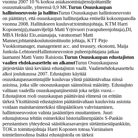
vuonna 2007 10 % korkoa asiakasomistajien
sijoittamille
osuusmaksuille, yhteensä 0,9 M€.
Turun Osuuskaupan
hallintoneuvosto ja hallitus
Turun Osuuskaupan hallintoneuvosto
on päättänyt, että osuuskaupan hallitus
jatkaa entisellä kokoonpanolla
vuonna 2008. Hallitukseen kuuluvat:
toimitusjohtaja, KTM Harri
Koponen(pj),
maanviljelijä Matti Yrjövuori (varapuheenjohtaja),
DI,
MBA Heikki Elo,
asianajaja, varatuomari Matti
Manner,
johtamiskoulutusinstituutin johtaja, KTT Pirjo
Vuokko
manager, management acc. and treasury, ekonomi, Maija
Junkola-Lehtonen
Hallintoneuvoston puheenjohtajana jatkaa
laamanni Matti Vanto Raisiosta.
Turun Osuuskaupan edustajiston
vaalien ehdokasasettelu on alkanut
Turun Osuuskaupassa
järjestetään tänä keväänä edustajiston vaalit. Vaalien
ehdokasasettelu
alkoi joulukuussa 2007. Edustajisto käyttää
osuuskaupassa
omistajille kuuluvaa ylintä päätäntävaltaa niissä
asioissa, jotka sille on
osuuskaupan säännöissä määrätty. Edustajisto
valitaan vaaleilla osuuskaupan
jäsenistä joka neljäs vuosi.
–
Edustajiston rooli osuuskaupan päättävänä elimenä on erittäin
tärkeä.
Yksittäisistä edustajiston päätäntävaltaan kuuluvista asioista
voidaan mainita
esimerkiksi tilinpäätöksen vahvistaminen,
hallintoneuvoston valinta ja
sääntöjen muuttaminen. Juuri
edustajistossa tehtiin esimerkiksi historiallinen
päätös S-Pankin
perustamisen yhteydessä säästökassavarojen siirtämisestä
pankkiin,
TOK:n toimitusjohtaja Harri Koponen toteaa.
Varsinaisen
toimielinroolinsa lisäksi edustajistolla on tärkeä