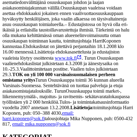
asema
tiedonvälittäjänä osuuskaupan johdon ja laajan
asiakasomistajakunnan välillä.
Osuuskaupan vaaleissa voidaan
asettaa ehdokkaaksi jokainen ennen vaalivuotta
osuuskauppaan
hyväksytty henkilöjäsen, joka vaalin alkaessa on täysivaltainen
ja
asuu osuuskaupan toimialueella.
– Edustajistossa on hyvä olla eri-
ikäisiä ja erilaisilla taustoilla
varustettuja ihmisiä. Tärkeintä on halu
olla mukana kehittämässä oman alueen
elinvoimaisuutta oman
osuuskaupan toiminnan kautta, toimitusjohtaja Harri
Koponen
kannustaa.
Ehdokaslistat on jätettävä perjantaihin 18.1.2008 klo
16.00 mennessä.
Lisätietoja ehdokasasettelusta ja edustajiston
vaaleista löytyy osoitteesta
www.tok.fi
. Turun Osuuskaupan
vaalien
ehdokaslistat julkistetaan 4.3.2008 ja äänestysaika on
10.-25.3.Vaalit
toimitetaan postitse. Vaalien tulos julkistetaan
29.3.
TOK on yli 100 000 varsinaissuomalaisen perheen
omistama yritys
Turun Osuuskauppa toimii 36 kunnan alueella
Varsinais-Suomessa. Sen
tehtävänä on tuottaa palveluja ja etuja
asiakasomistajatalouksille. Turun
Osuuskauppa toimii market-,
liikennemyymälä-, majoitus- ja ravitsemis- sekä
tavaratalokaupassa
työllistäen yli 2 000 henkilöä.
Tulos- ja toimintakatsausinformaatio
vuodelta 2007 annetaan 13.2.2008.
Lisätietoja:
toimitusjohtaja Harri
Koponen, puh: 050–388 4030,
email:
harri.koponen@sok.fi
talousjohtaja Mika Nupponen, puh: 0500-432
817,
email: mika.nupponen@sok.fi
KATEGORIAT