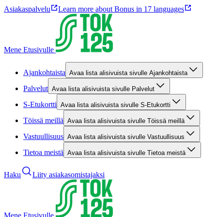
Asiakaspalvelu
Learn more about Bonus in 17 languages
Mene Etusivulle
Ajankohtaista
Avaa lista alisivuista sivulle Ajankohtaista
Palvelut
Avaa lista alisivuista sivulle Palvelut
S-Etukortti
Avaa lista alisivuista sivulle S-Etukortti
Töissä meillä
Avaa lista alisivuista sivulle Töissä meillä
Vastuullisuus
Avaa lista alisivuista sivulle Vastuullisuus
Tietoa meistä
Avaa lista alisivuista sivulle Tietoa meistä
Haku
Liity asiakasomistajaksi
Mene Etusivulle