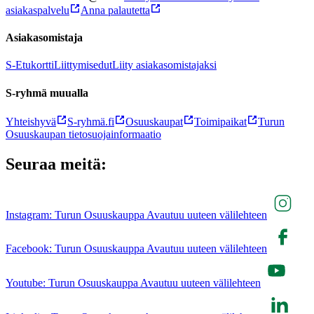
asiakaspalvelu
Anna palautetta
Asiakasomistaja
S-Etukortti
Liittymisedut
Liity asiakasomistajaksi
S-ryhmä muualla
Yhteishyvä
S-ryhmä.fi
Osuuskaupat
Toimipaikat
Turun
Osuuskaupan tietosuojainformaatio
Seuraa meitä:
Instagram: Turun Osuuskauppa Avautuu uuteen välilehteen
Facebook: Turun Osuuskauppa Avautuu uuteen välilehteen
Youtube: Turun Osuuskauppa Avautuu uuteen välilehteen