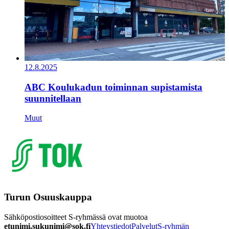
12.8.2025
ABC Koulukadun toiminnan supistamista
suunnitellaan
Muut
Turun Osuuskauppa
Sähköpostiosoitteet S-ryhmässä ovat muotoa
etunimi.sukunimi@sok.fi
Yhteystiedot
Palvelut
S-ryhmän