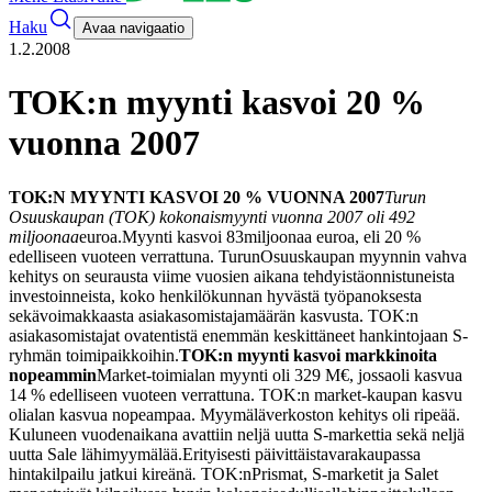
Haku
Avaa navigaatio
1.2.2008
TOK:n myynti kasvoi 20 %
vuonna 2007
TOK:N MYYNTI KASVOI 20 % VUONNA 2007
Turun
Osuuskaupan (TOK) kokonaismyynti vuonna 2007 oli 492
miljoonaa
euroa.
Myynti kasvoi 83miljoonaa euroa, eli 20 %
edelliseen vuoteen verrattuna. Turun
Osuuskaupan myynnin vahva
kehitys on seurausta viime vuosien aikana tehdyistä
onnistuneista
investoinneista, koko henkilökunnan hyvästä työpanoksesta
sekä
voimakkaasta asiakasomistajamäärän kasvusta. TOK:n
asiakasomistajat ovat
entistä enemmän keskittäneet hankintojaan S-
ryhmän toimipaikkoihin.
TOK:n myynti kasvoi markkinoita
nopeammin
Market-toimialan myynti oli 329 M€, jossa
oli kasvua
14 % edelliseen vuoteen verrattuna. TOK:n market-kaupan kasvu
oli
alan kasvua nopeampaa. Myymäläverkoston kehitys oli ripeää.
Kuluneen vuoden
aikana avattiin neljä uutta S-markettia sekä neljä
uutta Sale lähimyymälää.
Erityisesti päivittäistavarakaupassa
hintakilpailu jatkui kireänä
.
TOK:n
Prismat, S-marketit ja Salet