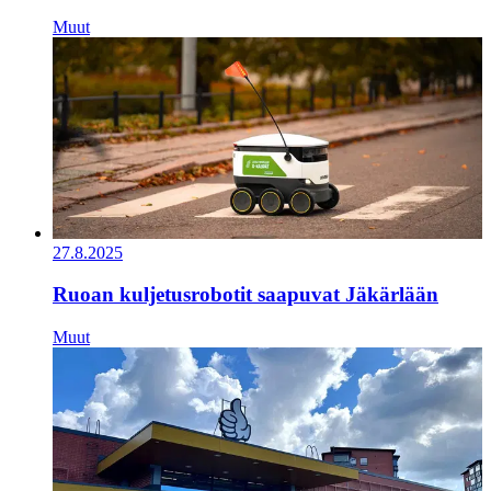
Muut
27.8.2025
Ruoan kuljetusrobotit saapuvat Jäkärlään
Muut