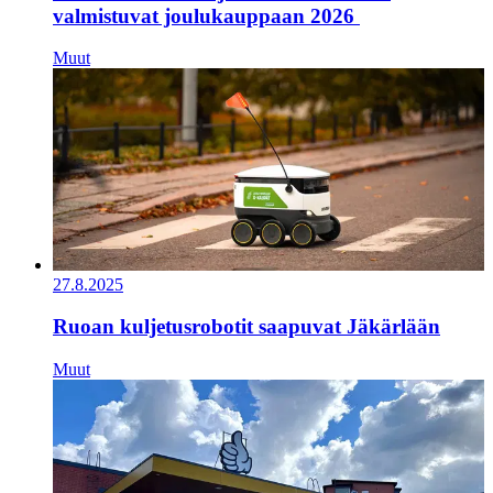
valmistuvat joulukauppaan 2026
Muut
27.8.2025
Ruoan kuljetusrobotit saapuvat Jäkärlään
Muut