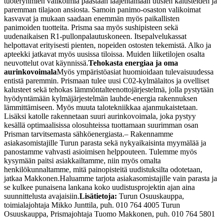
tuoteryhmien valikoimia päästään laajentamaan uusien kalusteiden ja
paremman tilajaon ansiosta. Samoin panimo-osaston valikoimat
kasvavat ja mukaan saadaan enemmän myös paikallisten
panimoiden tuotteita. Prisma saa myös sushipisteen sekä
uudenaikaisen R1-pullonpalautuskoneen.
Itsepalvelukassat
helpottavat erityisesti pienten, nopeiden ostosten tekemistä. Alko ja
apteekki jatkavat myös uusissa tiloissa. Muiden liiketilojen osalta
neuvottelut ovat käynnissä.
Tehokasta energiaa ja oma
aurinkovoimala
Myös ympäristöasiat huomioidaan tulevaisuudessa
entistä paremmin. Prismaan tulee uusi C02-kylmälaitos ja ovelliset
kalusteet sekä tehokas lämmöntalteenottojärjestelmä, jolla pystytään
hyödyntämään kylmäjärjestelmän lauhde-energia rakennuksen
lämmittämiseen. Myös muuta talotekniikkaa ajanmukaistetaan.
Lisäksi katolle rakennetaan suuri aurinkovoimala, joka pystyy
kesällä optimaalisissa olosuhteissa tuottamaan suurimman osan
Prisman tarvitsemasta sähköenergiasta.
– Rakennamme
asiakasomistajille Turun parasta sekä nykyaikaisinta myymälää ja
panostamme vahvasti asioimisen helppouteen. Tulemme myös
kysymään paitsi asiakkailtamme, niin myös omalta
henkilökunnaltamme, mitä painopisteitä uudistuksilta odotetaan,
jatkaa Makkonen.
Haluamme tarjota asiakasomistajille vain parasta ja
se kulkee punaisena lankana koko uudistusprojektin ajan aina
suunnittelusta avajaisiin.
Lisätietoja:
Turun Osuuskauppa,
toimialajohtaja Mikko Junttila, puh. 010 764 4005
Turun
Osuuskauppa, Prismajohtaja Tuomo Makkonen, puh. 010 764 5801