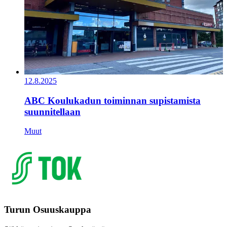
12.8.2025
ABC Koulukadun toiminnan supistamista
suunnitellaan
Muut
Turun Osuuskauppa