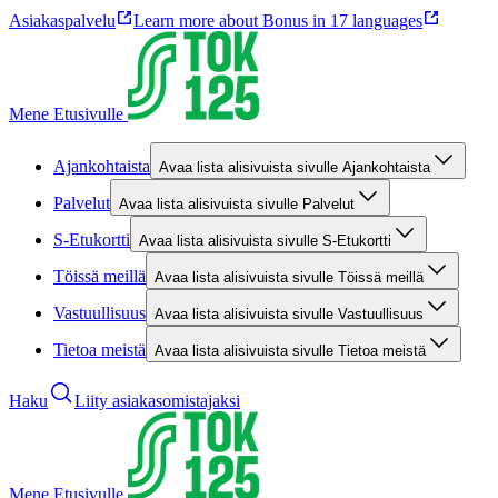
Asiakaspalvelu
Learn more about Bonus in 17 languages
Mene Etusivulle
Ajankohtaista
Avaa lista alisivuista sivulle Ajankohtaista
Palvelut
Avaa lista alisivuista sivulle Palvelut
S-Etukortti
Avaa lista alisivuista sivulle S-Etukortti
Töissä meillä
Avaa lista alisivuista sivulle Töissä meillä
Vastuullisuus
Avaa lista alisivuista sivulle Vastuullisuus
Tietoa meistä
Avaa lista alisivuista sivulle Tietoa meistä
Haku
Liity asiakasomistajaksi
Mene Etusivulle