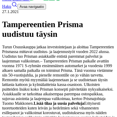
Haku
Avaa navigaatio
27.1.2021
Tampereentien Prisma
uudistuu täysin
Turun Osuuskauppa jatkaa investointejaan ja aloittaa Tampereentien
Prismassa mittavat uudistus- ja laajennustyöt vuoden 2022 alussa.
Uudistus tuo Prisman asiakkaille entistä paremmat palvelut ja
laajemman valikoiman.
– Tampereentien Prisman paikalle avattiin
vuonna 1971 S-ryhmän ensimmäinen automarket ja vuodesta 1999
alkaen samalla paikalla on toiminut Prisma. Tänä vuonna vietämme
siis 50-vuotisjuhlia, ja pienelle remontille on jo vähän tarvetta.
Remontin myötä myymälää laajennetaan ja se uudistetaan täysin
lattiasta kattoon ja kylmälaitteista kassa-osastoon. Ulkoisten
puitteiden lisäksi koko Prisman konsepti päivitetään nykyaikaiseksi.
Asiakkaalle se tarkoittaa aikaisempaa parempaa ostospaikkaa,
sujuvaa asiointia ja laajempaa valikoimaa, kertoo Prismajohtaja
Tuomo Makkonen.
Lisää tilaa ja uusia palveluja
Erityisesti
tuoretuotteiden kuten leivän ja hedelmien sekä vihannesten
esillepanot ja valikoimat korostuvat, uudistuksessa myös näiden