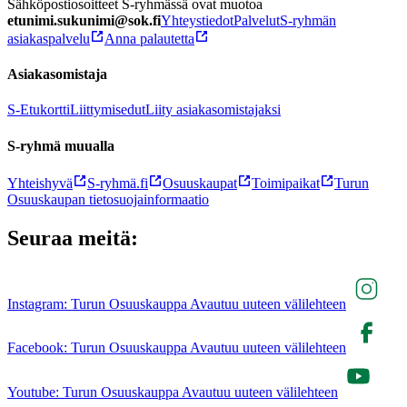
Sähköpostiosoitteet S-ryhmässä ovat muotoa
etunimi.sukunimi@sok.fi
Yhteystiedot
Palvelut
S-ryhmän
asiakaspalvelu
Anna palautetta
Asiakasomistaja
S-Etukortti
Liittymisedut
Liity asiakasomistajaksi
S-ryhmä muualla
Yhteishyvä
S-ryhmä.fi
Osuuskaupat
Toimipaikat
Turun
Osuuskaupan tietosuojainformaatio
Seuraa meitä:
Instagram: Turun Osuuskauppa Avautuu uuteen välilehteen
Facebook: Turun Osuuskauppa Avautuu uuteen välilehteen
Youtube: Turun Osuuskauppa Avautuu uuteen välilehteen