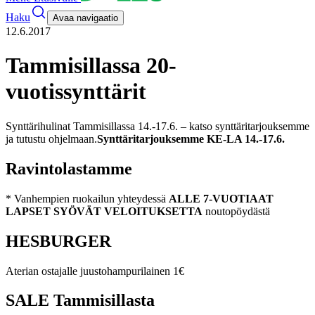
Haku
Avaa navigaatio
12.6.2017
Tammisillassa 20-
vuotissynttärit
Synttärihulinat Tammisillassa 14.-17.6. – katso synttäritarjouksemme
ja tutustu ohjelmaan.
Synttäritarjouksemme KE-LA 14.-17.6.
Ravintolastamme
* Vanhempien ruokailun yhteydessä
ALLE 7-VUOTIAAT
LAPSET SYÖVÄT VELOITUKSETTA
noutopöydästä
HESBURGER
Aterian ostajalle juustohampurilainen 1€
SALE Tammisillasta