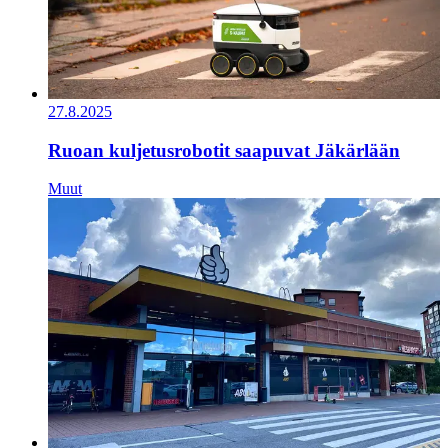
27.8.2025
Ruoan kuljetusrobotit saapuvat Jäkärlään
Muut