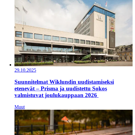
29.10.2025
Suunnitelmat Wiklundin uudistamiseksi
etenevät – Prisma ja uudistettu Sokos
valmistuvat joulukauppaan 2026
Muut