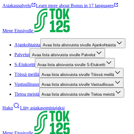
Asiakaspalvelu
Learn more about Bonus in 17 languages
Mene Etusivulle
Ajankohtaista
Avaa lista alisivuista sivulle Ajankohtaista
Palvelut
Avaa lista alisivuista sivulle Palvelut
S-Etukortti
Avaa lista alisivuista sivulle S-Etukortti
Töissä meillä
Avaa lista alisivuista sivulle Töissä meillä
Vastuullisuus
Avaa lista alisivuista sivulle Vastuullisuus
Tietoa meistä
Avaa lista alisivuista sivulle Tietoa meistä
Haku
Liity asiakasomistajaksi
Mene Etusivulle