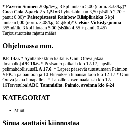
* Fazerin Sininen
200g/levy, 3 kpl hintaan 5,00 (norm. 8,33/kg)
*
Coca Cola 2-pack 2 x 1,5l =3 l
yhteishintaan 3,50 (sisältö 2,70 +
pantit 0,80)
* Paistopisteestä Rainbow Riisipiirakka
5 kpl
hintaan
1,00 (norm. 3,08/kg, 65g/kpl)
*
Celsius Virkistysjuoma
355ml/tlk, 3 kpl hintaan 5,00 (sisältö 4,55 + pantit 0,45)
Tarjoustuotteita rajattu määrä.
Ohjelmassa mm.
KE 14.6.
* Synttärikakkua kaikille, Onni Orava jakaa
ilmapalloja
PE 16.6.
* Pesisauto paikalla klo 12-17, lapsilla
pelimahdollisuus!
LA 17.6.
* Lapset pääsevät tutustumaan Paimion
VPK:n paloautoon ja 10-Hinauksen hinausautoon klo 12-17
* Onni
Orava jakaa ilmapalloja
* Lapsille kasvomaalausta klo 12-
16
Tervetuloa!
ABC Tammisilta, Paimio, avoinna klo 6-24
KATEGORIAT
Muut
Sinua saattaisi kiinnostaa