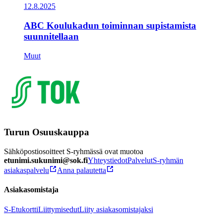
12.8.2025
ABC Koulukadun toiminnan supistamista
suunnitellaan
Muut
Turun Osuuskauppa
Sähköpostiosoitteet S-ryhmässä ovat muotoa
etunimi.sukunimi@sok.fi
Yhteystiedot
Palvelut
S-ryhmän
asiakaspalvelu
Anna palautetta
Asiakasomistaja
S-Etukortti
Liittymisedut
Liity asiakasomistajaksi