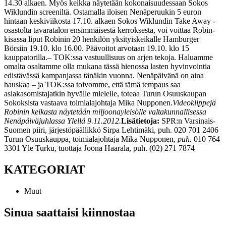
14.30 alkaen. Myös keikka näytetään kokonaisuudessaan Sokos
Wiklundin screeniltä.
Ostamalla iloisen Nenäperuukin 5 euron
hintaan keskiviikosta 17.10. alkaen Sokos Wiklundin Take Away -
osastolta tavaratalon ensimmäisestä kerroksesta, voi voittaa Robin-
kisassa liput Robinin 20 henkilön yksityiskeikalle Hamburger
Börsiin 19.10. klo 16.00. Päävoitot arvotaan 19.10. klo 15
kauppatorilla.
– TOK:ssa vastuullisuus on arjen tekoja. Haluamme
omalta osaltamme olla mukana tässä hienossa lasten hyvinvointia
edistävässä kampanjassa tänäkin vuonna. Nenäpäivänä on aina
hauskaa – ja TOK:ssa toivomme, että tämä tempaus saa
asiakasomistajatkin hyvälle mielelle, toteaa Turun Osuuskaupan
Sokoksista vastaava toimialajohtaja Mika Nupponen.
Videoklippejä
Robinin keikasta näytetään miljoonayleisölle valtakunnallisessa
Nenäpäiväjuhlassa Ylellä 9.11.2012.
Lisätietoja:
SPR:n Varsinais-
Suomen piiri, järjestöpäällikkö Sirpa Lehtimäki, puh. 020 701 2406
Turun Osuuskauppa, toimialajohtaja Mika Nupponen,
puh.
010 764
3301
Yle Turku, tuottaja Joona Haarala, puh. (02) 271 7874
KATEGORIAT
Muut
Sinua saattaisi kiinnostaa