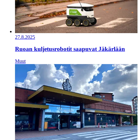
27.8.2025
Ruoan kuljetusrobotit saapuvat Jäkärlään
Muut