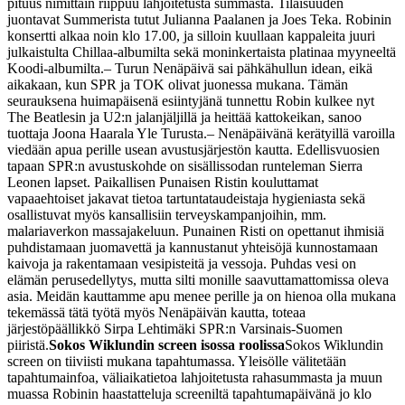
pituus nimittäin riippuu lahjoitetusta summasta. Tilaisuuden
juontavat Summerista tutut Julianna Paalanen ja Joes Teka. Robinin
konsertti alkaa noin klo 17.00, ja silloin kuullaan kappaleita juuri
julkaistulta Chillaa-albumilta sekä moninkertaista platinaa myyneeltä
Koodi-albumilta.
– Turun Nenäpäivä sai pähkähullun idean, eikä
aikakaan, kun SPR ja TOK olivat juonessa mukana. Tämän
seurauksena huimapäisenä esiintyjänä tunnettu Robin kulkee nyt
The Beatlesin ja U2:n jalanjäljillä ja heittää kattokeikan, sanoo
tuottaja Joona Haarala Yle Turusta.
– Nenäpäivänä kerätyillä varoilla
viedään apua perille usean avustusjärjestön kautta. Edellisvuosien
tapaan SPR:n avustuskohde on sisällissodan runteleman Sierra
Leonen lapset. Paikallisen Punaisen Ristin kouluttamat
vapaaehtoiset jakavat tietoa tartuntataudeistaja hygieniasta sekä
osallistuvat myös kansallisiin terveyskampanjoihin, mm.
malariaverkon massajakeluun. Punainen Risti on opettanut ihmisiä
puhdistamaan juomavettä ja kannustanut yhteisöjä kunnostamaan
kaivoja ja rakentamaan vesipisteitä ja vessoja. Puhdas vesi on
elämän perusedellytys, mutta silti monille saavuttamattomissa oleva
asia. Meidän kauttamme apu menee perille ja on hienoa olla mukana
tekemässä tätä työtä myös Nenäpäivän kautta, toteaa
järjestöpäällikkö Sirpa Lehtimäki SPR:n Varsinais-Suomen
piiristä.
Sokos Wiklundin screen isossa roolissa
Sokos Wiklundin
screen on tiiviisti mukana tapahtumassa. Yleisölle välitetään
tapahtumainfoa, väliaikatietoa lahjoitetusta rahasummasta ja muun
muassa Robinin haastatteluja screeniltä tapahtumapäivänä jo klo