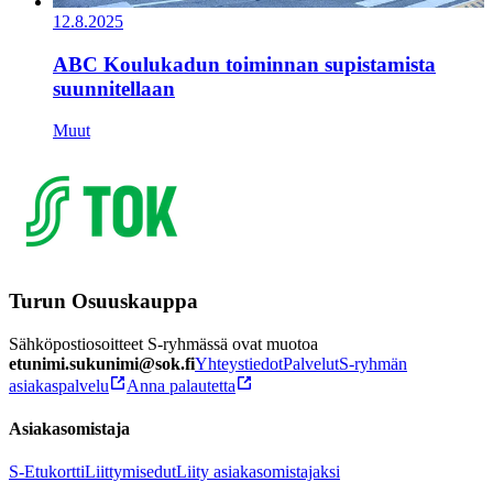
12.8.2025
ABC Koulukadun toiminnan supistamista
suunnitellaan
Muut
Turun Osuuskauppa
Sähköpostiosoitteet S-ryhmässä ovat muotoa
etunimi.sukunimi@sok.fi
Yhteystiedot
Palvelut
S-ryhmän
asiakaspalvelu
Anna palautetta
Asiakasomistaja
S-Etukortti
Liittymisedut
Liity asiakasomistajaksi