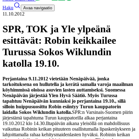
Haku
Avaa navigaatio
11.10.2012
SPR, TOK ja Yle ylpeänä
esittävät: Robin keikkailee
Turussa Sokos Wiklundin
katolla 19.10.
Perjantaina 9.11.2012 vietetään Nenäpäivää, jonka
tarkoituksena on hullutella ja kerätä samalla varoja maailman
köyhimmissä oloissa asuvien lasten auttamiseksi. Suomessa
Nenäpäivän järjestää Ylen Hyvä Säätiö. Myös Turussa
tapahtuu Nenäpäivän kunniaksi jo perjantaina 19.10., sillä
silloin huippusuosittu Robin esiintyy Turun kauppatorin
laidalla Sokos Wiklundin katolla.
SPR:n Varsinais-Suomen piirin
järjestämä tapahtuma Turun kauppatorilla alkaa perjantaina
19.10.2012 klo 14.30.Iltapäivän aikana yleisöllä on mahdollisuus
vaikuttaa Robinin keikan pituuteen osallistumalla lipaskeräykseen ja
lahjoittamalla rahaa kehitysmaidenlasten hyväksi. Robinin keikan