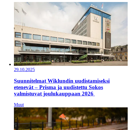
29.10.2025
Suunnitelmat Wiklundin uudistamiseksi
etenevät – Prisma ja uudistettu Sokos
valmistuvat joulukauppaan 2026
Muut