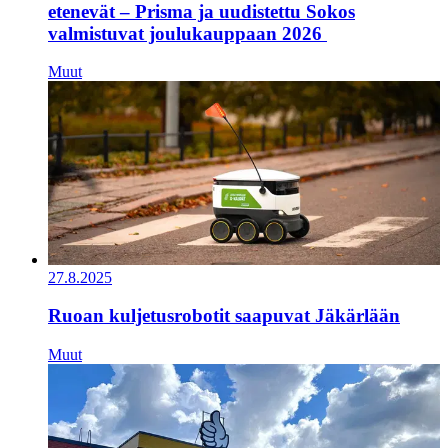
etenevät – Prisma ja uudistettu Sokos
valmistuvat joulukauppaan 2026
Muut
27.8.2025
Ruoan kuljetusrobotit saapuvat Jäkärlään
Muut