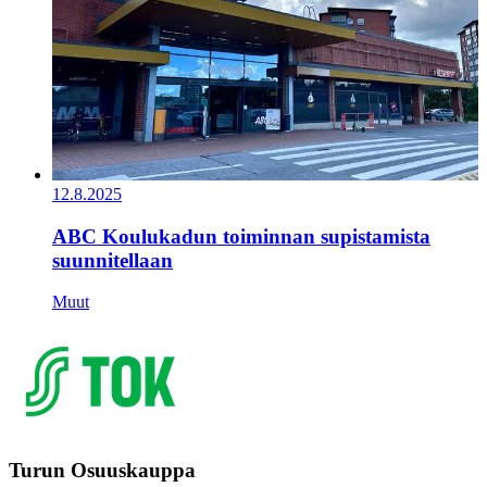
12.8.2025
ABC Koulukadun toiminnan supistamista
suunnitellaan
Muut
Turun Osuuskauppa