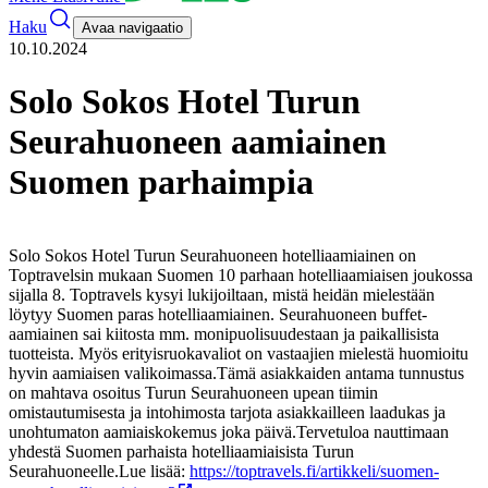
Haku
Avaa navigaatio
10.10.2024
Solo Sokos Hotel Turun
Seurahuoneen aamiainen
Suomen parhaimpia
Solo Sokos Hotel Turun Seurahuoneen hotelliaamiainen on
Toptravelsin mukaan Suomen 10 parhaan hotelliaamiaisen joukossa
sijalla 8. Toptravels kysyi lukijoiltaan, mistä heidän mielestään
löytyy Suomen paras hotelliaamiainen. Seurahuoneen buffet-
aamiainen sai kiitosta mm. monipuolisuudestaan ja paikallisista
tuotteista. Myös erityisruokavaliot on vastaajien mielestä huomioitu
hyvin aamiaisen valikoimassa.
Tämä asiakkaiden antama tunnustus
on mahtava osoitus Turun Seurahuoneen upean tiimin
omistautumisesta ja intohimosta tarjota asiakkailleen laadukas ja
unohtumaton aamiaiskokemus joka päivä.
Tervetuloa nauttimaan
yhdestä Suomen parhaista hotelliaamiaisista Turun
Seurahuoneelle.
Lue lisää:
https://toptravels.fi/artikkeli/suomen-