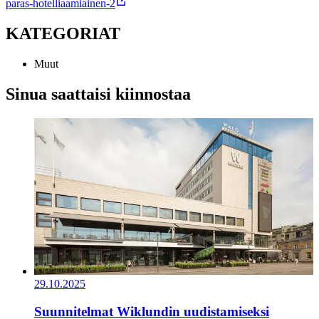
paras-hotelliaamiainen-2
KATEGORIAT
Muut
Sinua saattaisi kiinnostaa
29.10.2025
Suunnitelmat Wiklundin uudistamiseksi