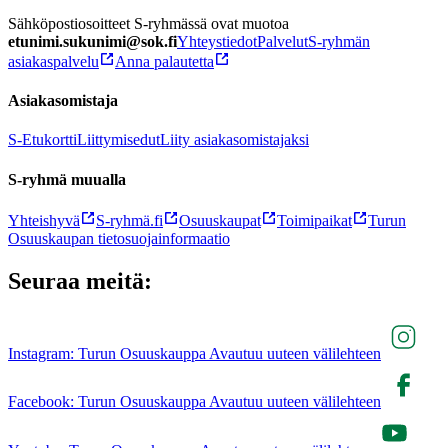
Sähköpostiosoitteet S-ryhmässä ovat muotoa
etunimi.sukunimi@sok.fi
Yhteystiedot
Palvelut
S-ryhmän
asiakaspalvelu
Anna palautetta
Asiakasomistaja
S-Etukortti
Liittymisedut
Liity asiakasomistajaksi
S-ryhmä muualla
Yhteishyvä
S-ryhmä.fi
Osuuskaupat
Toimipaikat
Turun
Osuuskaupan tietosuojainformaatio
Seuraa meitä:
Instagram: Turun Osuuskauppa Avautuu uuteen välilehteen
Facebook: Turun Osuuskauppa Avautuu uuteen välilehteen