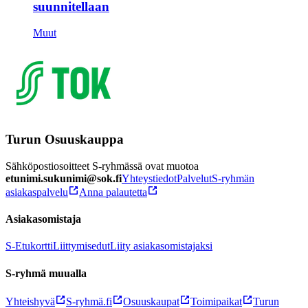
suunnitellaan
Muut
Turun Osuuskauppa
Sähköpostiosoitteet S-ryhmässä ovat muotoa
etunimi.sukunimi@sok.fi
Yhteystiedot
Palvelut
S-ryhmän
asiakaspalvelu
Anna palautetta
Asiakasomistaja
S-Etukortti
Liittymisedut
Liity asiakasomistajaksi
S-ryhmä muualla
Yhteishyvä
S-ryhmä.fi
Osuuskaupat
Toimipaikat
Turun