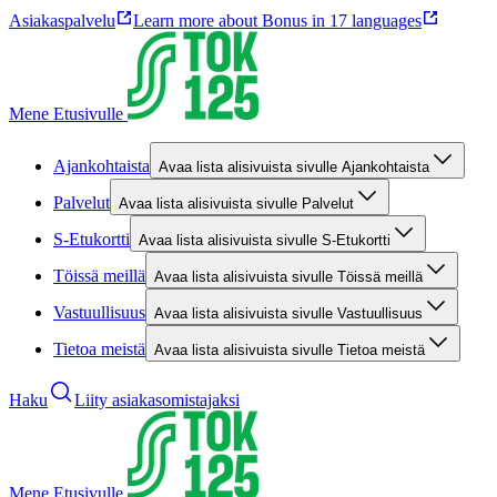
Asiakaspalvelu
Learn more about Bonus in 17 languages
Mene Etusivulle
Ajankohtaista
Avaa lista alisivuista sivulle Ajankohtaista
Palvelut
Avaa lista alisivuista sivulle Palvelut
S-Etukortti
Avaa lista alisivuista sivulle S-Etukortti
Töissä meillä
Avaa lista alisivuista sivulle Töissä meillä
Vastuullisuus
Avaa lista alisivuista sivulle Vastuullisuus
Tietoa meistä
Avaa lista alisivuista sivulle Tietoa meistä
Haku
Liity asiakasomistajaksi
Mene Etusivulle