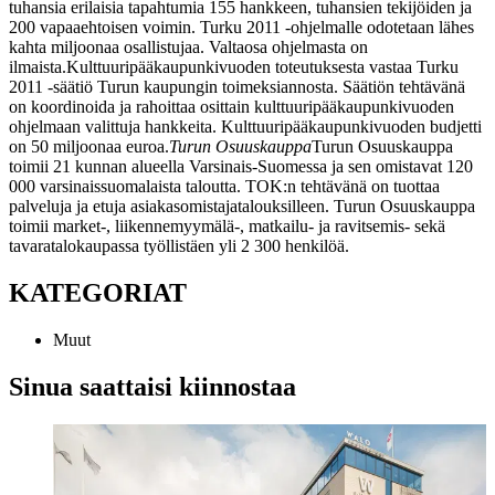
tuhansia erilaisia tapahtumia 155 hankkeen, tuhansien tekijöiden ja
200 vapaaehtoisen voimin. Turku 2011 -ohjelmalle odotetaan lähes
kahta miljoonaa osallistujaa. Valtaosa ohjelmasta on
ilmaista.
Kulttuuripääkaupunkivuoden toteutuksesta vastaa Turku
2011 -säätiö Turun kaupungin toimeksiannosta. Säätiön tehtävänä
on koordinoida ja rahoittaa osittain kulttuuripääkaupunkivuoden
ohjelmaan valittuja hankkeita. Kulttuuripääkaupunkivuoden budjetti
on 50 miljoonaa euroa.
Turun Osuuskauppa
Turun Osuuskauppa
toimii 21 kunnan alueella Varsinais-Suomessa ja sen omistavat 120
000 varsinaissuomalaista taloutta. TOK:n tehtävänä on tuottaa
palveluja ja etuja asiakasomistajatalouksilleen. Turun Osuuskauppa
toimii market-, liikennemyymälä-, matkailu- ja ravitsemis- sekä
tavaratalokaupassa työllistäen yli 2 300 henkilöä.
KATEGORIAT
Muut
Sinua saattaisi kiinnostaa