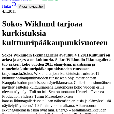
Haku
Avaa navigaatio
4.1.2011
Sokos Wiklund tarjoaa
kurkistuksia
kulttuuripääkaupunkivuoteen
Sokos Wiklundin Ikkunagalleria avautuu 4.1.2011
Kulttuuri on
arkea ja arjessa on kulttuuria. Sokos Wiklundin Ikkunagalleria
tuo arkeen koko vuoden 2011 elämyksiä, maistiaisia ja
tunnelmia kulttuuripääkaupunkivuoden runsaasta
tarjonnasta.
Sokos Wiklund tarjoaa kurkistuksia Turku 2011
kulttuuripääkaupunkivuoden runsaaseen ohjelmatarjontaan
Kauppiaskadun puoleisessa näyteikkunassa. Gallerian ensimmäinen
näyttely esittelee kulttuuriareena Logomossa koko vuoden esillä
olevan näyttelyn Tuli on irti! Sen on tuottanut Heureka Overseas
Production yhdessä Turun Museokeskuksen
kanssa.
Ikkunagalleriassa tullaan näkemään erilaisia ja elämyksellisiä
näyttelyitä yhteensä 10 tämän vuoden aikana. Alkuvuonna
Ikkunagalleriassa esillä ovat mm. Energo – Maailmankaikkeuden