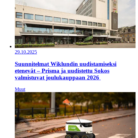
29.10.2025
Suunnitelmat Wiklundin uudistamiseksi
etenevät – Prisma ja uudistettu Sokos
valmistuvat joulukauppaan 2026
Muut