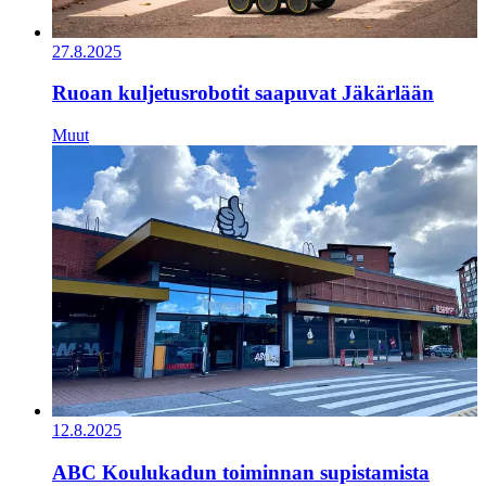
27.8.2025
Ruoan kuljetusrobotit saapuvat Jäkärlään
Muut
12.8.2025
ABC Koulukadun toiminnan supistamista