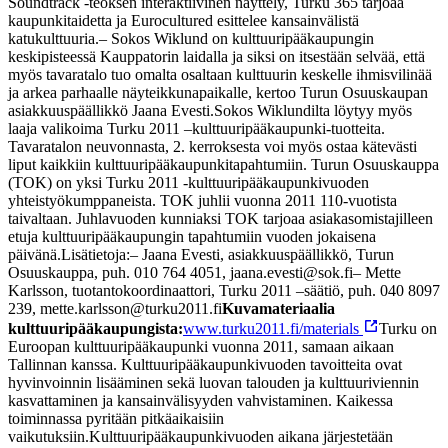
Soundtrack -teoksen interaktiivinen näyttely, Turku 365 tarjoaa
kaupunkitaidetta ja Eurocultured esittelee kansainvälistä
katukulttuuria.
– Sokos Wiklund on kulttuuripääkaupungin
keskipisteessä Kauppatorin laidalla ja siksi on itsestään selvää, että
myös tavaratalo tuo omalta osaltaan kulttuurin keskelle ihmisvilinää
ja arkea parhaalle näyteikkunapaikalle, kertoo Turun Osuuskaupan
asiakkuuspäällikkö Jaana Evesti.
Sokos Wiklundilta löytyy myös
laaja valikoima Turku 2011 –kulttuuripääkaupunki-tuotteita.
Tavaratalon neuvonnasta, 2. kerroksesta voi myös ostaa kätevästi
liput kaikkiin kulttuuripääkaupunkitapahtumiin. Turun Osuuskauppa
(TOK) on yksi Turku 2011 -kulttuuripääkaupunkivuoden
yhteistyökumppaneista. TOK juhlii vuonna 2011 110-vuotista
taivaltaan. Juhlavuoden kunniaksi TOK tarjoaa asiakasomistajilleen
etuja kulttuuripääkaupungin tapahtumiin vuoden jokaisena
päivänä.
Lisätietoja:
– Jaana Evesti, asiakkuuspäällikkö, Turun
Osuuskauppa, puh. 010 764 4051, jaana.evesti@sok.fi
– Mette
Karlsson, tuotantokoordinaattori, Turku 2011 –säätiö, puh. 040 8097
239, mette.karlsson@turku2011.fi
Kuvamateriaalia
kulttuuripääkaupungista:
www.turku2011.fi/materials
Turku on
Euroopan kulttuuripääkaupunki vuonna 2011, samaan aikaan
Tallinnan kanssa. Kulttuuripääkaupunkivuoden tavoitteita ovat
hyvinvoinnin lisääminen sekä luovan talouden ja kulttuuriviennin
kasvattaminen ja kansainvälisyyden vahvistaminen. Kaikessa
toiminnassa pyritään pitkäaikaisiin
vaikutuksiin.
Kulttuuripääkaupunkivuoden aikana järjestetään