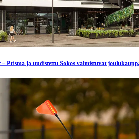
t – Prisma ja uudistettu Sokos valmistuvat joulukaup