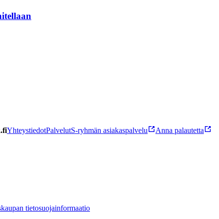
itellaan
fi
Yhteystiedot
Palvelut
S-ryhmän asiakaspalvelu
Anna palautetta
kaupan tietosuojainformaatio