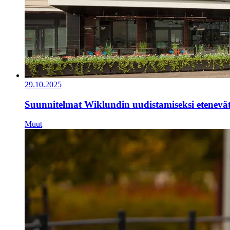
29.10.2025
Suunnitelmat Wiklundin uudistamiseksi etenevä
Muut