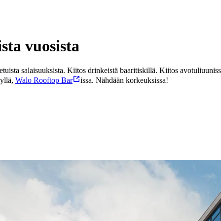
sta vuosista
aetuista salaisuuksista. Kiitos drinkeistä baaritiskillä. Kiitos avotuliuuniss
 yllä,
Walo Rooftop Bar
issa. Nähdään korkeuksissa!