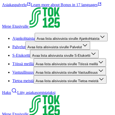
Asiakaspalvelu
Learn more about Bonus in 17 languages
Mene Etusivulle
Ajankohtaista
Avaa lista alisivuista sivulle Ajankohtaista
Palvelut
Avaa lista alisivuista sivulle Palvelut
S-Etukortti
Avaa lista alisivuista sivulle S-Etukortti
Töissä meillä
Avaa lista alisivuista sivulle Töissä meillä
Vastuullisuus
Avaa lista alisivuista sivulle Vastuullisuus
Tietoa meistä
Avaa lista alisivuista sivulle Tietoa meistä
Haku
Liity asiakasomistajaksi
Mene Etusivulle