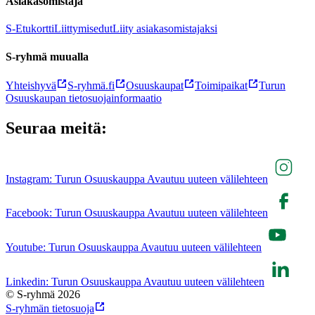
Asiakasomistaja
S-Etukortti
Liittymisedut
Liity asiakasomistajaksi
S-ryhmä muualla
Yhteishyvä
S-ryhmä.fi
Osuuskaupat
Toimipaikat
Turun
Osuuskaupan tietosuojainformaatio
Seuraa meitä:
Instagram: Turun Osuuskauppa Avautuu uuteen välilehteen
Facebook: Turun Osuuskauppa Avautuu uuteen välilehteen
Youtube: Turun Osuuskauppa Avautuu uuteen välilehteen
Linkedin: Turun Osuuskauppa Avautuu uuteen välilehteen
© S-ryhmä 2026
S-ryhmän tietosuoja