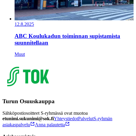
12.8.2025
ABC Koulukadun toiminnan supistamista
suunnitellaan
Muut
Turun Osuuskauppa
Sähköpostiosoitteet S-ryhmässä ovat muotoa
etunimi.sukunimi@sok.fi
Yhteystiedot
Palvelut
S-ryhmän
asiakaspalvelu
Anna palautetta