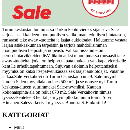
Turun keskustan tuntumassa Parkin kentn vieress sijaitseva Sale
tarjoaa asiakkailleen monipuolisen valikoiman, edullisen hintatason,
runsaasti take away -tuotteita ja laajat aukioloajat.
Haluamme vastata
laajan asiakaskunnan tarpeisiin ja tarjota mahdollisimman
monipuolisen helposti ja nopeasti. Valikoimissamme on
peruselintarvikkeiden lisValikoimanksi muun muassa runsaasti take
away -tuotteita, jotka on helppo napata mukaan vaikkapa viereiselle
kent lle urheilutapahtumaan. Sujuvan asioinnin helpottamiseksi
myymlss on kaksi itsepalvelukassaa sek laajat aukioloajat, Valanne
jatkaa.
Sale Verkahovi on Turun Osuuskaupan 29. Sale-myyml.
Uuden Salen myyntiala on lhes 500 m2 ja se nousee nyt Turun
keskusta-alueen suurimmaksi Sale-myymlksi. Kaupan
kokonaispinta-ala on reilut 670 m2. Sale Verkahovin tiimiss
tysssssskentelee 8 henkil ja myymlpllikknnnnnn toimii Suvi
Himanen.
Salessa kerrytt myssssss Bonusta S-Etukortilla!
KATEGORIAT
Muut