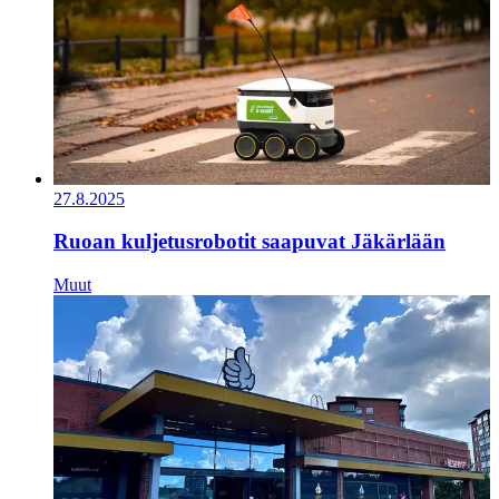
27.8.2025
Ruoan kuljetusrobotit saapuvat Jäkärlään
Muut