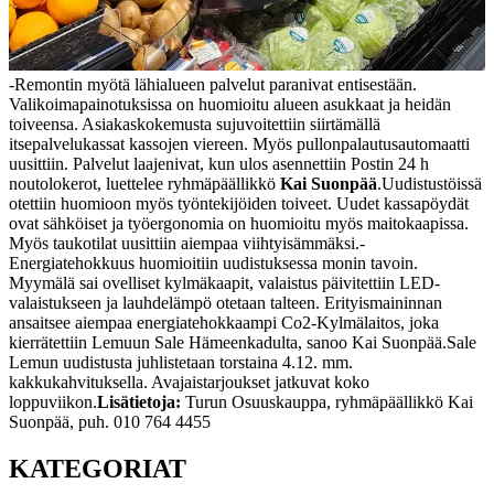
-Remontin myötä lähialueen palvelut paranivat entisestään.
Valikoimapainotuksissa on huomioitu alueen asukkaat ja heidän
toiveensa. Asiakaskokemusta sujuvoitettiin siirtämällä
itsepalvelukassat kassojen viereen. Myös pullonpalautusautomaatti
uusittiin. Palvelut laajenivat, kun ulos asennettiin Postin 24 h
noutolokerot, luettelee ryhmäpäällikkö
Kai Suonpää
.
Uudistustöissä
otettiin huomioon myös työntekijöiden toiveet. Uudet kassapöydät
ovat sähköiset ja työergonomia on huomioitu myös maitokaapissa.
Myös taukotilat uusittiin aiempaa viihtyisämmäksi.
-
Energiatehokkuus huomioitiin uudistuksessa monin tavoin.
Myymälä sai ovelliset kylmäkaapit, valaistus päivitettiin LED-
valaistukseen ja lauhdelämpö otetaan talteen. Erityismaininnan
ansaitsee aiempaa energiatehokkaampi Co2-Kylmälaitos, joka
kierrätettiin Lemuun Sale Hämeenkadulta, sanoo Kai Suonpää.
Sale
Lemun uudistusta juhlistetaan torstaina 4.12. mm.
kakkukahvituksella. Avajaistarjoukset jatkuvat koko
loppuviikon.
Lisätietoja:
Turun Osuuskauppa, ryhmäpäällikkö Kai
Suonpää, puh. 010 764 4455
KATEGORIAT