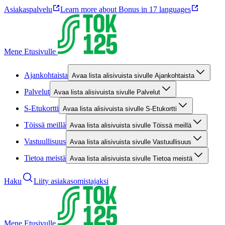
Asiakaspalvelu
Learn more about Bonus in 17 languages
Mene Etusivulle
Ajankohtaista
Avaa lista alisivuista sivulle Ajankohtaista
Palvelut
Avaa lista alisivuista sivulle Palvelut
S-Etukortti
Avaa lista alisivuista sivulle S-Etukortti
Töissä meillä
Avaa lista alisivuista sivulle Töissä meillä
Vastuullisuus
Avaa lista alisivuista sivulle Vastuullisuus
Tietoa meistä
Avaa lista alisivuista sivulle Tietoa meistä
Haku
Liity asiakasomistajaksi
Mene Etusivulle