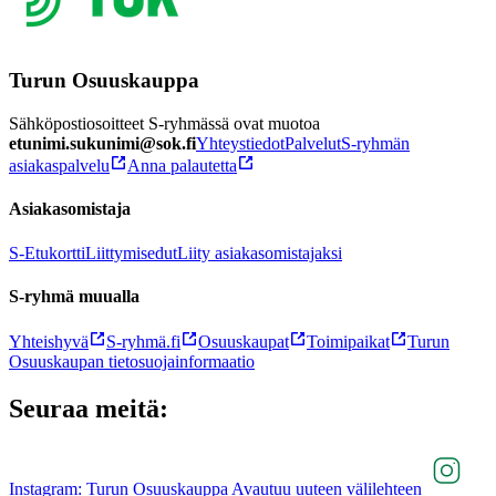
Turun Osuuskauppa
Sähköpostiosoitteet S-ryhmässä ovat muotoa
etunimi.sukunimi@sok.fi
Yhteystiedot
Palvelut
S-ryhmän
asiakaspalvelu
Anna palautetta
Asiakasomistaja
S-Etukortti
Liittymisedut
Liity asiakasomistajaksi
S-ryhmä muualla
Yhteishyvä
S-ryhmä.fi
Osuuskaupat
Toimipaikat
Turun
Osuuskaupan tietosuojainformaatio
Seuraa meitä:
Instagram: Turun Osuuskauppa Avautuu uuteen välilehteen