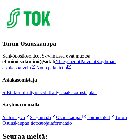
Turun Osuuskauppa
Sähköpostiosoitteet S-ryhmässä ovat muotoa
etunimi.sukunimi@sok.fi
Yhteystiedot
Palvelut
S-ryhmän
asiakaspalvelu
Anna palautetta
Asiakasomistaja
S-Etukortti
Liittymisedut
Liity asiakasomistajaksi
S-ryhmä muualla
Yhteishyvä
S-ryhmä.fi
Osuuskaupat
Toimipaikat
Turun
Osuuskaupan tietosuojainformaatio
Seuraa meitä: