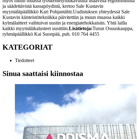
myös muun muassa työskentelymukavuutta lisäävistä ergonomisista
ja säädettävistä kassapöydistä, kertoo Sale Kustavin
myymäläpäällikkö Kari Pohjantähti.
Uudistuksen yhteydessä Sale
Kustavin kiinteistötekniikka päivitettiin ja muun muassa kaikki
kylmälaitteet vaihtuivat uusiin ja energiatehokkaisiin. Yhtä lailla
kaikki myymäläkalusteet uusittiin.
Lisätietoja:
Turun Osuuskauppa,
ryhmäpäällikkö Kai Suonpää, puh. 010 764 4455
KATEGORIAT
Tiedotteet
Sinua saattaisi kiinnostaa