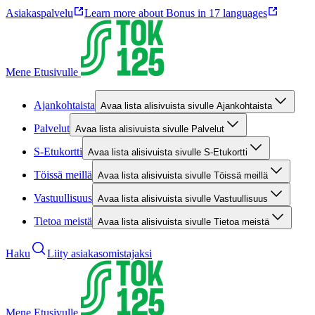
Asiakaspalvelu
Learn more about Bonus in 17 languages
Mene Etusivulle
Ajankohtaista
Avaa lista alisivuista sivulle Ajankohtaista
Palvelut
Avaa lista alisivuista sivulle Palvelut
S-Etukortti
Avaa lista alisivuista sivulle S-Etukortti
Töissä meillä
Avaa lista alisivuista sivulle Töissä meillä
Vastuullisuus
Avaa lista alisivuista sivulle Vastuullisuus
Tietoa meistä
Avaa lista alisivuista sivulle Tietoa meistä
Haku
Liity asiakasomistajaksi
Mene Etusivulle