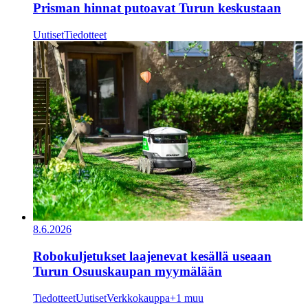
Prisman hinnat putoavat Turun keskustaan
Uutiset
Tiedotteet
8.6.2026
Robokuljetukset laajenevat kesällä useaan
Turun Osuuskaupan myymälään
Tiedotteet
Uutiset
Verkkokauppa
+1 muu