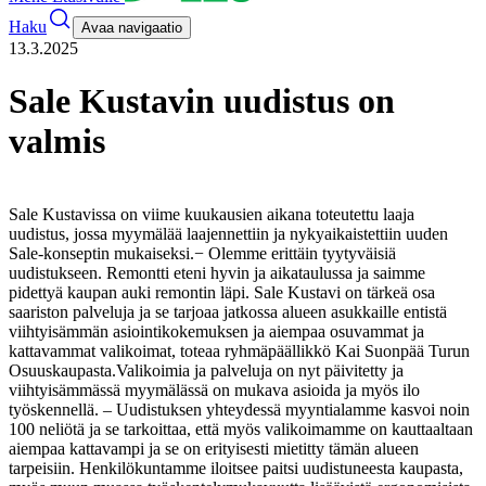
Haku
Avaa navigaatio
13.3.2025
Sale Kustavin uudistus on
valmis
Sale Kustavissa on viime kuukausien aikana toteutettu laaja
uudistus, jossa myymälää laajennettiin ja nykyaikaistettiin uuden
Sale-konseptin mukaiseksi.
− Olemme erittäin tyytyväisiä
uudistukseen. Remontti eteni hyvin ja aikataulussa ja saimme
pidettyä kaupan auki remontin läpi. Sale Kustavi on tärkeä osa
saariston palveluja ja se tarjoaa jatkossa alueen asukkaille entistä
viihtyisämmän asiointikokemuksen ja aiempaa osuvammat ja
kattavammat valikoimat, toteaa ryhmäpäällikkö Kai Suonpää Turun
Osuuskaupasta.
Valikoimia ja palveluja on nyt päivitetty ja
viihtyisämmässä myymälässä on mukava asioida ja myös ilo
työskennellä.
– Uudistuksen yhteydessä myyntialamme kasvoi noin
100 neliötä ja se tarkoittaa, että myös valikoimamme on kauttaaltaan
aiempaa kattavampi ja se on erityisesti mietitty tämän alueen
tarpeisiin. Henkilökuntamme iloitsee paitsi uudistuneesta kaupasta,