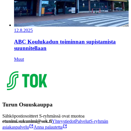
12.8.2025
ABC Koulukadun toiminnan supistamista
suunnitellaan
Muut
Turun Osuuskauppa
Sähköpostiosoitteet S-ryhmässä ovat muotoa
etunimi.sukunimi@sok.fi
Yhteystiedot
Palvelut
S-ryhmän
asiakaspalvelu
Anna palautetta