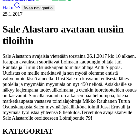
Haku
Avaa navigaatio
25.1.2017
Sale Alastaro avataan uusiin
tiloihin
Sale Alastaron avajaisia vietetään torstaina 26.1.2017 klo 10 alkaen.
Kaupan avauksen suorittavat Loimaan kaupunginjohtaja Jari
Rantala ja Turun Osuuskaupan toimitusjohtaja Antti Sippola.
–
Uudistus on meille merkittävä ja sen myötä olemme entistä
vahvemmin läsnä alueella. Uusi Sale on kasvanut entisestä lähes
puolella ja myymälän myyntiala on nyt 450 neliötä. Asiakkaille se
näkyy laajempana tuotevalikoimana ja etenkin tuoretuotteiden osuus
on kasvanut. Samalla asiointi on aikaisempaa helpompaa, toteaa
marketkaupasta vastaava toimialajohtaja Mikko Rauhanen Turun
Osuuskaupasta.
Salen myymäläpäällikkönä toimii Jussi Ernvall ja
myymälä työllistää yhteensä 8 henkilöä.
Tervetuloa avajaiskahville
Sale Alastarolle osoitteeseen Loimijoentie 79!
KATEGORIAT