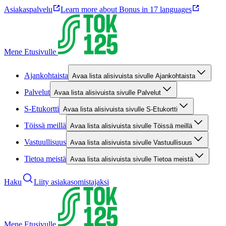
Asiakaspalvelu
Learn more about Bonus in 17 languages
Mene Etusivulle
Ajankohtaista
Avaa lista alisivuista sivulle Ajankohtaista
Palvelut
Avaa lista alisivuista sivulle Palvelut
S-Etukortti
Avaa lista alisivuista sivulle S-Etukortti
Töissä meillä
Avaa lista alisivuista sivulle Töissä meillä
Vastuullisuus
Avaa lista alisivuista sivulle Vastuullisuus
Tietoa meistä
Avaa lista alisivuista sivulle Tietoa meistä
Haku
Liity asiakasomistajaksi
Mene Etusivulle