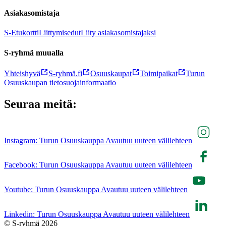
Asiakasomistaja
S-Etukortti
Liittymisedut
Liity asiakasomistajaksi
S-ryhmä muualla
Yhteishyvä
S-ryhmä.fi
Osuuskaupat
Toimipaikat
Turun
Osuuskaupan tietosuojainformaatio
Seuraa meitä:
Instagram: Turun Osuuskauppa Avautuu uuteen välilehteen
Facebook: Turun Osuuskauppa Avautuu uuteen välilehteen
Youtube: Turun Osuuskauppa Avautuu uuteen välilehteen
Linkedin: Turun Osuuskauppa Avautuu uuteen välilehteen
© S-ryhmä 2026