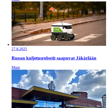
27.8.2025
Ruoan kuljetusrobotit saapuvat Jäkärlään
Muut