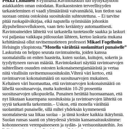
Pekka Litmanen
S-ryhmästä.
Ravintolaskuri tuo hyötykäyttöön
asiakkaiden oman ostodatan. Ruokaostosten terveellisyyden
tarkasteleminen ei vaadi ylimääräistä vaivannäköä, kun tiedon saa
suoraan omista ostoksista suosituksiin suhteutettuna.
–
Ei tarvitse
pitää ruokapäiväkirjaa, eikä naputella syömisiään johonkin
älypuhelinsovellukseen, vaan tieto kerääntyy automaattisesti.
Ravintoaineiden lähteitä voi tarkastella tuotetasolle saakka ja laskuri
voi paljastaa vaikkapa piilosuolan lähteen, kertoo laskuria mukana
kehittämässä ollut ravitsemustieteen professori
Mikael Fogelholm
Helsingin yliopistosta.
”Monella värähtää suolamittari punaiselle”
Laskurista on helppo seurata ravintoaineita, joiden kanssa
suomalaisilla on eniten haasteita, kuten suolan, kuitujen, sokerin ja
tyydyttyneen rasvan määrää. Ravintolaskuri näyttää ravintoarvojen
suhteellisen osuuden ostosten kokonaisenergiamäärästä ja vertaa
niitä virallisiin ravitsemussuosituksiin.
Vihreä väri kertoo, että
ravintoarvon kokonaismäärä on suositusarvojen mukainen.
Keltainen väri huomauttaa, että ravintoarvojen kokonaismäärä on
lähellä suositusarvoja, mutta kuitenkin 10-20 prosenttia
suositusarvojen ulkopuolella. Punainen herättää huomaamaan, että
nyt liikutaan kauempana suosituksista ja ravintoarvojen lähteitä on
syytä tarkastella tarkemmin.
– Uskon, että monella värähtää
suolamittari punaiselle, sillä miltei yhdeksän kymmenestä
suomalaisesta saa liikaa suolaa – ja tämä koskee kaikkia ikäryhmiä.
Suolan runsas saanti on yhteydessä yleisiin kansansairauksiimme:
kohonneeseen verenpaineeseen ja sydän- ja verisuonitauteihin. Jos