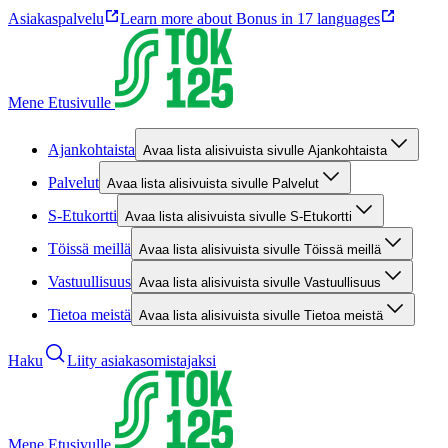
Asiakaspalvelu
Learn more about Bonus in 17 languages
Mene Etusivulle
Ajankohtaista
Avaa lista alisivuista sivulle Ajankohtaista
Palvelut
Avaa lista alisivuista sivulle Palvelut
S-Etukortti
Avaa lista alisivuista sivulle S-Etukortti
Töissä meillä
Avaa lista alisivuista sivulle Töissä meillä
Vastuullisuus
Avaa lista alisivuista sivulle Vastuullisuus
Tietoa meistä
Avaa lista alisivuista sivulle Tietoa meistä
Haku
Liity asiakasomistajaksi
Mene Etusivulle