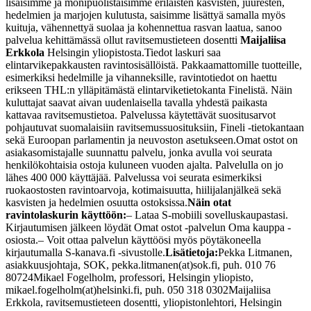
lisäisimme ja monipuolistaisimme erilaisten kasvisten, juuresten,
hedelmien ja marjojen kulutusta, saisimme lisättyä samalla myös
kuituja, vähennettyä suolaa ja kohennettua rasvan laatua, sanoo
palvelua kehittämässä ollut ravitsemustieteen dosentti
Maijaliisa
Erkkola
Helsingin yliopistosta.
Tiedot laskuri saa
elintarvikepakkausten ravintosisällöistä. Pakkaamattomille tuotteille,
esimerkiksi hedelmille ja vihanneksille, ravintotiedot on haettu
erikseen THL:n ylläpitämästä elintarviketietokanta Finelistä. Näin
kuluttajat saavat aivan uudenlaisella tavalla yhdestä paikasta
kattavaa ravitsemustietoa. Palvelussa käytettävät suositusarvot
pohjautuvat suomalaisiin ravitsemussuosituksiin, Fineli -tietokantaan
sekä Euroopan parlamentin ja neuvoston asetukseen.
Omat ostot on
asiakasomistajalle suunnattu palvelu, jonka avulla voi seurata
henkilökohtaisia ostoja kuluneen vuoden ajalta. Palvelulla on jo
lähes 400 000 käyttäjää. Palvelussa voi seurata esimerkiksi
ruokaostosten ravintoarvoja, kotimaisuutta, hiilijalanjälkeä sekä
kasvisten ja hedelmien osuutta ostoksissa.
Näin otat
ravintolaskurin käyttöön:
– Lataa S-mobiili sovelluskaupastasi.
Kirjautumisen jälkeen löydät Omat ostot -palvelun Oma kauppa -
osiosta.
– Voit ottaa palvelun käyttöösi myös pöytäkoneella
kirjautumalla S-kanava.fi -sivustolle.
Lisätietoja:
Pekka Litmanen,
asiakkuusjohtaja, SOK, pekka.litmanen(at)sok.fi, puh. 010 76
80724
Mikael Fogelholm, professori, Helsingin yliopisto,
mikael.fogelholm(at)helsinki.fi, puh. 050 318 0302
Maijaliisa
Erkkola, ravitsemustieteen dosentti, yliopistonlehtori, Helsingin