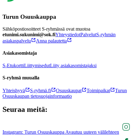
Turun Osuuskauppa
Sähköpostiosoitteet S-ryhmässä ovat muotoa
etunimi.sukunimi@sok.fi
Yhteystiedot
Palvelut
S-ryhmän
asiakaspalvelu
Anna palautetta
Asiakasomistaja
S-Etukortti
Liittymisedut
Liity asiakasomistajaksi
S-ryhmä muualla
Yhteishyvä
S-ryhmä.fi
Osuuskaupat
Toimipaikat
Turun
Osuuskaupan tietosuojainformaatio
Seuraa meitä:
Instagram: Turun Osuuskauppa Avautuu uuteen välilehteen