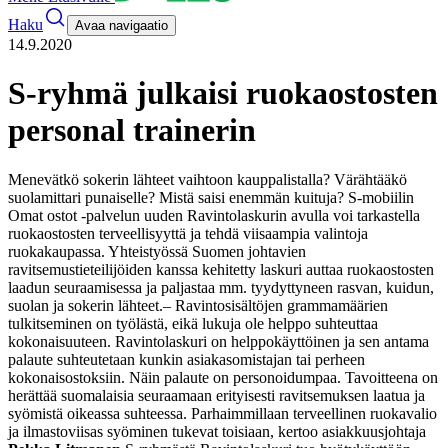
Haku
Avaa navigaatio
14.9.2020
S-ryhmä julkaisi ruokaostosten
personal trainerin
Menevätkö sokerin lähteet vaihtoon kauppalistalla? Värähtääkö
suolamittari punaiselle? Mistä saisi enemmän kuituja? S-mobiilin
Omat ostot -palvelun uuden Ravintolaskurin avulla voi tarkastella
ruokaostosten terveellisyyttä ja tehdä viisaampia valintoja
ruokakaupassa. Yhteistyössä Suomen johtavien
ravitsemustieteilijöiden kanssa kehitetty laskuri auttaa ruokaostosten
laadun seuraamisessa ja paljastaa mm. tyydyttyneen rasvan, kuidun,
suolan ja sokerin lähteet.
– Ravintosisältöjen grammamäärien
tulkitseminen on työlästä, eikä lukuja ole helppo suhteuttaa
kokonaisuuteen. Ravintolaskuri on helppokäyttöinen ja sen antama
palaute suhteutetaan kunkin asiakasomistajan tai perheen
kokonaisostoksiin. Näin palaute on personoidumpaa. Tavoitteena on
herättää suomalaisia seuraamaan erityisesti ravitsemuksen laatua ja
syömistä oikeassa suhteessa. Parhaimmillaan terveellinen ruokavalio
ja ilmastoviisas syöminen tukevat toisiaan, kertoo asiakkuusjohtaja