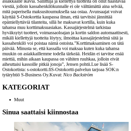
asiakkaalle ikäviä. Sallittuja ja kiellettyä tuotteita on ollut haastavaa
viestiä, jolloin kassahenkilökunnalle ei ole välttämättä aina selvää,
mitä paperisella maksusitoumuksella saa ostaa. Avunsaajat voivat
käyttää S-Ostokorttia kaupassa ilman, että tarvitsisi jännittää
epämiellyttäviä tilanteita, sillä he maksavat kortilla, kuin kuka
tahansa muu korttimaksuasiakas. Kassajärjestelmä tarkistaa
hyväksytyt tuotteet, voimassaoloajan ja kortin saldon automaattisesti,
mikäli kiellettyjä tuotteita löytyy, ilmoittaa kassajärjestelmä siitä ja
kassahenkilö voi poistaa nämä ostoista.
”Korttimaksaminen on tätä
päivää. Minusta se, että kassalla voi maksaa kuten kuka tahansa
muukin on asiakkaillemme todella tärkeää. Heidän ei tarvitse enää
miettiä, mihin aikaan kaupassa on vähiten ruuhkaa, jolloin eivät
aiheuttaisi kassoille pitkiä jonoja”, Jensen pohtii.
Lue lisää S-
Ostokortista: s-ostokortti.fi
S-Ostokortti-palvelun tarjoaa SOK:n
tytäryhtiö S-Business Oy.
Kuvat:
Nico Backström
KATEGORIAT
Muut
Sinua saattaisi kiinnostaa