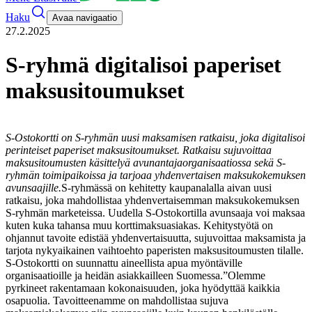
Haku
Avaa navigaatio
27.2.2025
S-ryhmä digitalisoi paperiset
maksusitoumukset
S-Ostokortti on S-ryhmän uusi maksamisen ratkaisu, joka digitalisoi
perinteiset paperiset maksusitoumukset. Ratkaisu sujuvoittaa
maksusitoumusten käsittelyä avunantajaorganisaatiossa sekä S-
ryhmän toimipaikoissa ja tarjoaa yhdenvertaisen maksukokemuksen
avunsaajille.
S-ryhmässä on kehitetty kaupanalalla aivan uusi
ratkaisu, joka mahdollistaa yhdenvertaisemman maksukokemuksen
S-ryhmän marketeissa. Uudella S-Ostokortilla avunsaaja voi maksaa
kuten kuka tahansa muu korttimaksuasiakas. Kehitystyötä on
ohjannut tavoite edistää yhdenvertaisuutta, sujuvoittaa maksamista ja
tarjota nykyaikainen vaihtoehto paperisten maksusitoumusten tilalle.
S-Ostokortti on suunnattu aineellista apua myöntäville
organisaatioille ja heidän asiakkailleen Suomessa.
”Olemme
pyrkineet rakentamaan kokonaisuuden, joka hyödyttää kaikkia
osapuolia. Tavoitteenamme on mahdollistaa sujuva