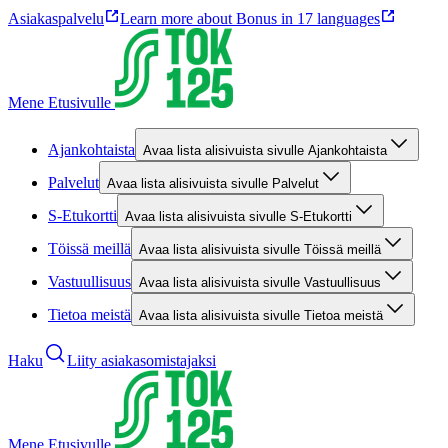
Asiakaspalvelu
Learn more about Bonus in 17 languages
Mene Etusivulle
Ajankohtaista
Avaa lista alisivuista sivulle Ajankohtaista
Palvelut
Avaa lista alisivuista sivulle Palvelut
S-Etukortti
Avaa lista alisivuista sivulle S-Etukortti
Töissä meillä
Avaa lista alisivuista sivulle Töissä meillä
Vastuullisuus
Avaa lista alisivuista sivulle Vastuullisuus
Tietoa meistä
Avaa lista alisivuista sivulle Tietoa meistä
Haku
Liity asiakasomistajaksi
Mene Etusivulle