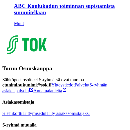
ABC Koulukadun toiminnan supistamista
suunnitellaan
Muut
Turun Osuuskauppa
Sähköpostiosoitteet S-ryhmässä ovat muotoa
etunimi.sukunimi@sok.fi
Yhteystiedot
Palvelut
S-ryhmän
asiakaspalvelu
Anna palautetta
Asiakasomistaja
S-Etukortti
Liittymisedut
Liity asiakasomistajaksi
S-ryhmä muualla