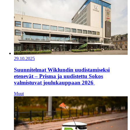
29.10.2025
Suunnitelmat Wiklundin uudistamiseksi
etenevät – Prisma ja uudistettu Sokos
valmistuvat joulukauppaan 2026
Muut