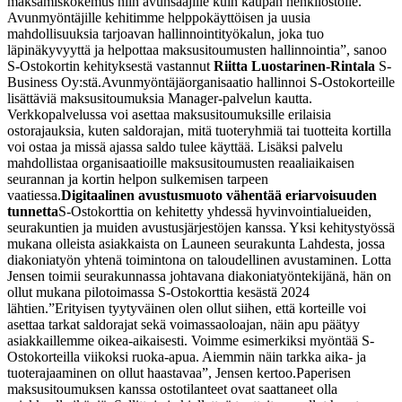
maksamiskokemus niin avunsaajille kuin kaupan henkilöstölle.
Avunmyöntäjille kehitimme helppokäyttöisen ja uusia
mahdollisuuksia tarjoavan hallinnointityökalun, joka tuo
läpinäkyvyyttä ja helpottaa maksusitoumusten hallinnointia”, sanoo
S-Ostokortin kehityksestä vastannut
Riitta Luostarinen-Rintala
S-
Business Oy:stä.
Avunmyöntäjäorganisaatio hallinnoi S-Ostokorteille
lisättäviä maksusitoumuksia Manager-palvelun kautta.
Verkkopalvelussa voi asettaa maksusitoumuksille erilaisia
ostorajauksia, kuten saldorajan, mitä tuoteryhmiä tai tuotteita kortilla
voi ostaa ja missä ajassa saldo tulee käyttää. Lisäksi palvelu
mahdollistaa organisaatioille maksusitoumusten reaaliaikaisen
seurannan ja kortin helpon sulkemisen tarpeen
vaatiessa.
Digitaalinen avustusmuoto vähentää eriarvoisuuden
tunnetta
S-Ostokorttia on kehitetty yhdessä hyvinvointialueiden,
seurakuntien ja muiden avustusjärjestöjen kanssa. Yksi kehitystyössä
mukana olleista asiakkaista on Launeen seurakunta Lahdesta, jossa
diakoniatyön yhtenä toimintona on taloudellinen avustaminen. Lotta
Jensen toimii seurakunnassa johtavana diakoniatyöntekijänä, hän on
ollut mukana pilotoimassa S-Ostokorttia kesästä 2024
lähtien.
”Erityisen tyytyväinen olen ollut siihen, että korteille voi
asettaa tarkat saldorajat sekä voimassaoloajan, näin apu päätyy
asiakkaillemme oikea-aikaisesti. Voimme esimerkiksi myöntää S-
Ostokorteilla viikoksi ruoka-apua. Aiemmin näin tarkka aika- ja
tuoterajaaminen on ollut haastavaa”, Jensen kertoo.
Paperisen
maksusitoumuksen kanssa ostotilanteet ovat saattaneet olla