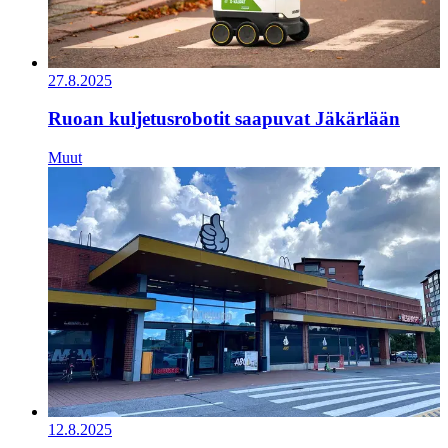
27.8.2025
Ruoan kuljetusrobotit saapuvat Jäkärlään
Muut
12.8.2025