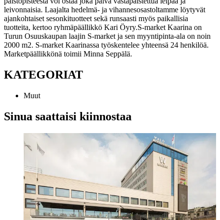
paistopisteestä voi ostaa joka päivä vastapaistettua leipää ja
leivonnaisia. Laajalta hedelmä- ja vihannesosastoltamme löytyvät
ajankohtaiset sesonkituotteet sekä runsaasti myös paikallisia
tuotteita, kertoo ryhmäpäällikkö Kari Öyry.
S-market Kaarina on
Turun Osuuskaupan laajin S-market ja sen myyntipinta-ala on noin
2000 m2. S-market Kaarinassa työskentelee yhteensä 24 henkilöä.
Marketpäällikkönä toimii Minna Seppälä.
KATEGORIAT
Muut
Sinua saattaisi kiinnostaa