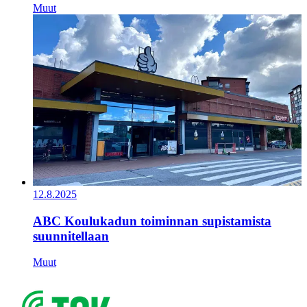
Muut
12.8.2025
ABC Koulukadun toiminnan supistamista
suunnitellaan
Muut