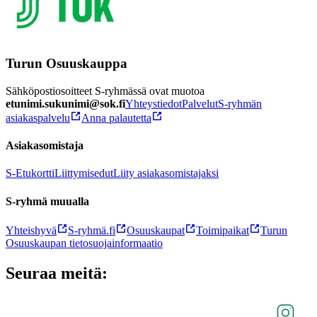
Turun Osuuskauppa
Sähköpostiosoitteet S-ryhmässä ovat muotoa
etunimi.sukunimi@sok.fi
Yhteystiedot
Palvelut
S-ryhmän
asiakaspalvelu
Anna palautetta
Asiakasomistaja
S-Etukortti
Liittymisedut
Liity asiakasomistajaksi
S-ryhmä muualla
Yhteishyvä
S-ryhmä.fi
Osuuskaupat
Toimipaikat
Turun
Osuuskaupan tietosuojainformaatio
Seuraa meitä: