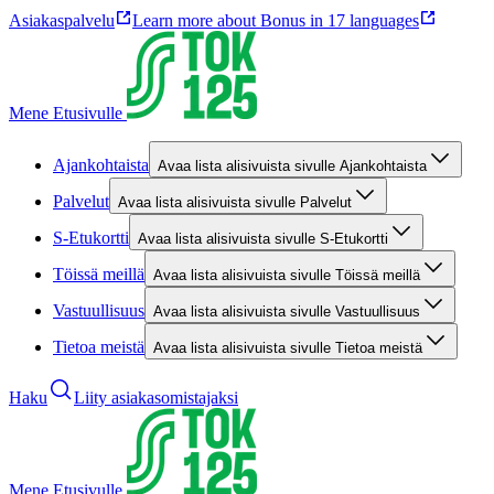
Asiakaspalvelu
Learn more about Bonus in 17 languages
Mene Etusivulle
Ajankohtaista
Avaa lista alisivuista sivulle Ajankohtaista
Palvelut
Avaa lista alisivuista sivulle Palvelut
S-Etukortti
Avaa lista alisivuista sivulle S-Etukortti
Töissä meillä
Avaa lista alisivuista sivulle Töissä meillä
Vastuullisuus
Avaa lista alisivuista sivulle Vastuullisuus
Tietoa meistä
Avaa lista alisivuista sivulle Tietoa meistä
Haku
Liity asiakasomistajaksi
Mene Etusivulle