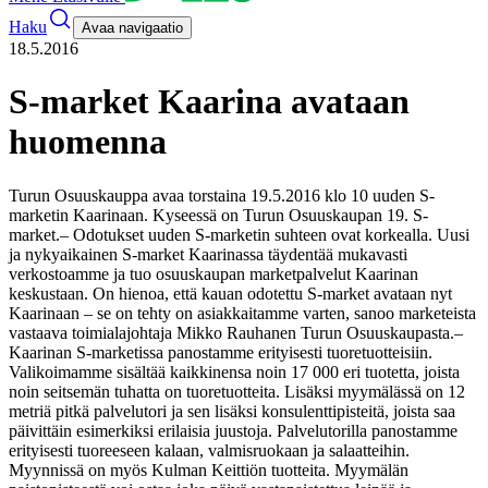
Haku
Avaa navigaatio
18.5.2016
S-market Kaarina avataan
huomenna
Turun Osuuskauppa avaa torstaina 19.5.2016 klo 10 uuden S-
marketin Kaarinaan. Kyseessä on Turun Osuuskaupan 19. S-
market.
– Odotukset uuden S-marketin suhteen ovat korkealla. Uusi
ja nykyaikainen S-market Kaarinassa täydentää mukavasti
verkostoamme ja tuo osuuskaupan marketpalvelut Kaarinan
keskustaan. On hienoa, että kauan odotettu S-market avataan nyt
Kaarinaan – se on tehty on asiakkaitamme varten, sanoo marketeista
vastaava toimialajohtaja Mikko Rauhanen Turun Osuuskaupasta.
–
Kaarinan S-marketissa panostamme erityisesti tuoretuotteisiin.
Valikoimamme sisältää kaikkinensa noin 17 000 eri tuotetta, joista
noin seitsemän tuhatta on tuoretuotteita. Lisäksi myymälässä on 12
metriä pitkä palvelutori ja sen lisäksi konsulenttipisteitä, joista saa
päivittäin esimerkiksi erilaisia juustoja. Palvelutorilla panostamme
erityisesti tuoreeseen kalaan, valmisruokaan ja salaatteihin.
Myynnissä on myös Kulman Keittiön tuotteita. Myymälän