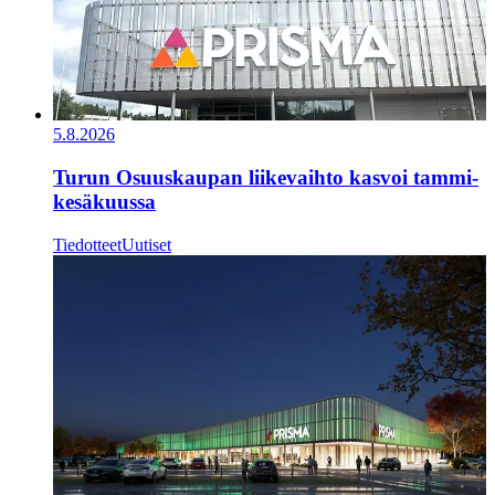
5.8.2026
Turun Osuuskaupan liikevaihto kasvoi tammi-
kesäkuussa
Tiedotteet
Uutiset