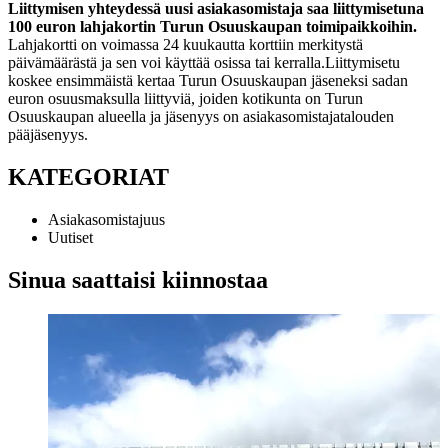
Liittymisen yhteydessä uusi asiakasomistaja saa
liittymisetuna
100 euron lahjakortin
Turun Osuuskaupan toimipaikkoihin.
Lahjakortti on voimassa 24 kuukautta korttiin merkitystä
päivämäärästä ja sen voi käyttää osissa tai kerralla.
Liittymisetu
koskee ensimmäistä kertaa Turun Osuuskaupan jäseneksi sadan
euron osuusmaksulla liittyviä, joiden kotikunta on Turun
Osuuskaupan alueella ja jäsenyys on asiakasomistajatalouden
pääjäsenyys.
KATEGORIAT
Asiakasomistajuus
Uutiset
Sinua saattaisi kiinnostaa