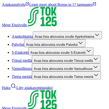
Asiakaspalvelu
Learn more about Bonus in 17 languages
Mene Etusivulle
Ajankohtaista
Avaa lista alisivuista sivulle Ajankohtaista
Palvelut
Avaa lista alisivuista sivulle Palvelut
S-Etukortti
Avaa lista alisivuista sivulle S-Etukortti
Töissä meillä
Avaa lista alisivuista sivulle Töissä meillä
Vastuullisuus
Avaa lista alisivuista sivulle Vastuullisuus
Tietoa meistä
Avaa lista alisivuista sivulle Tietoa meistä
Haku
Liity asiakasomistajaksi
Mene Etusivulle