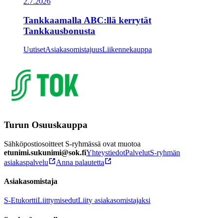
2.7.2026
Tankkaamalla ABC:llä kerrytät
Tankkausbonusta
Uutiset
Asiakasomistajuus
Liikennekauppa
Turun Osuuskauppa
Sähköpostiosoitteet S-ryhmässä ovat muotoa
etunimi.sukunimi@sok.fi
Yhteystiedot
Palvelut
S-ryhmän
asiakaspalvelu
Anna palautetta
Asiakasomistaja
S-Etukortti
Liittymisedut
Liity asiakasomistajaksi