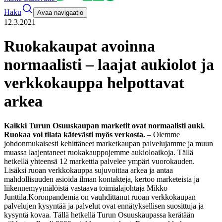
Haku
Avaa navigaatio
12.3.2021
Ruokakaupat avoinna
normaalisti – laajat aukiolot ja
verkkokauppa helpottavat
arkea
Kaikki Turun Osuuskaupan marketit ovat normaalisti auki.
Ruokaa voi tilata kätevästi myös verkosta.
– Olemme
johdonmukaisesti kehittäneet marketkaupan palvelujamme ja muun
muassa laajentaneet ruokakauppojemme aukioloaikoja. Tällä
hetkellä yhteensä 12 markettia palvelee ympäri vuorokauden.
Lisäksi ruoan verkkokauppa sujuvoittaa arkea ja antaa
mahdollisuuden asioida ilman kontakteja, kertoo marketeista ja
liikennemyymälöistä vastaava toimialajohtaja Mikko
Junttila.
Koronpandemia on vauhdittanut ruoan verkkokaupan
palvelujen kysyntää ja palvelut ovat ennätyksellisen suosittuja ja
kysyntä kovaa. Tällä hetkellä Turun Osuuskaupassa kerätään