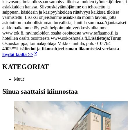
kasvosuojaimia ollessaan samoissa tiloissa muiden työntekijöiden tai
asiakkaiden kanssa. Siivouskäytäntöjämme on tehostettu ja
saippuan, käsidesin ja käsipyyhkeiden riittävyys kaikissa tiloissa
varmistettu. Lisäksi ohjeistamme asiakkaita monin tavoin, jotta
asiointi on mahdollisimman turvallista, Junttila summaa.
Ajantasaiset
aukioloaikamme löytyvät helpoimmin verkkosivuiltamme
www.tok.fi, ravintoloiden osalta osoitteesta www.raflaamo.fi ja
hotellien osalta osoitteesta www.sokoshotels.fi.
Lisätietoja:
Turun
Osuuskauppa, toimialajohtaja Mikko Junttila, puh. 010 764
4005
**
Lisätiedot ja tilausohjeet ruoan tilaamiseksi verkosta
löydät täältä >>
KATEGORIAT
Muut
Sinua saattaisi kiinnostaa