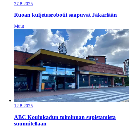
27.8.2025
Ruoan kuljetusrobotit saapuvat Jäkärlään
Muut
12.8.2025
ABC Koulukadun toiminnan supistamista
suunnitellaan