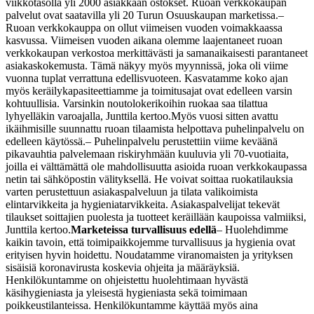
viikkotasolla yli 2000 asiakkaan ostokset. Ruoan verkkokaupan
palvelut ovat saatavilla yli 20 Turun Osuuskaupan marketissa.
–
Ruoan verkkokauppa on ollut viimeisen vuoden voimakkaassa
kasvussa. Viimeisen vuoden aikana olemme laajentaneet ruoan
verkkokaupan verkostoa merkittävästi ja samanaikaisesti parantaneet
asiakaskokemusta. Tämä näkyy myös myynnissä, joka oli viime
vuonna tuplat verrattuna edellisvuoteen. Kasvatamme koko ajan
myös keräilykapasiteettiamme ja toimitusajat ovat edelleen varsin
kohtuullisia. Varsinkin noutolokerikoihin ruokaa saa tilattua
lyhyelläkin varoajalla, Junttila kertoo.
Myös vuosi sitten avattu
ikäihmisille suunnattu ruoan tilaamista helpottava puhelinpalvelu on
edelleen käytössä.
– Puhelinpalvelu perustettiin viime keväänä
pikavauhtia palvelemaan riskiryhmään kuuluvia yli 70-vuotiaita,
joilla ei välttämättä ole mahdollisuutta asioida ruoan verkkokaupassa
netin tai sähköpostin välityksellä. He voivat soittaa ruokatilauksia
varten perustettuun asiakaspalveluun ja tilata valikoimista
elintarvikkeita ja hygieniatarvikkeita. Asiakaspalvelijat tekevät
tilaukset soittajien puolesta ja tuotteet keräillään kaupoissa valmiiksi,
Junttila kertoo.
Marketeissa turvallisuus edellä
– Huolehdimme
kaikin tavoin, että toimipaikkojemme turvallisuus ja hygienia ovat
erityisen hyvin hoidettu. Noudatamme viranomaisten ja yrityksen
sisäisiä koronavirusta koskevia ohjeita ja määräyksiä.
Henkilökuntamme on ohjeistettu huolehtimaan hyvästä
käsihygieniasta ja yleisestä hygieniasta sekä toimimaan
poikkeustilanteissa. Henkilökuntamme käyttää myös aina