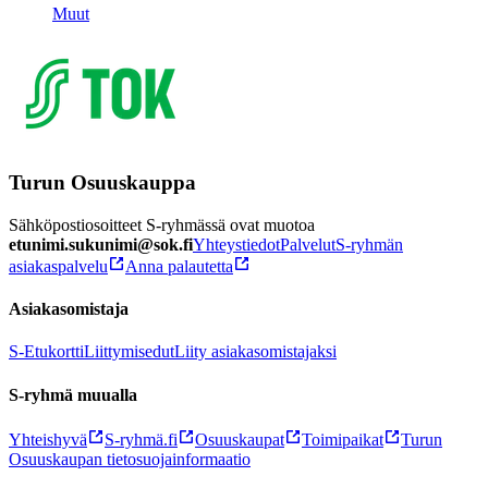
Muut
Turun Osuuskauppa
Sähköpostiosoitteet S-ryhmässä ovat muotoa
etunimi.sukunimi@sok.fi
Yhteystiedot
Palvelut
S-ryhmän
asiakaspalvelu
Anna palautetta
Asiakasomistaja
S-Etukortti
Liittymisedut
Liity asiakasomistajaksi
S-ryhmä muualla
Yhteishyvä
S-ryhmä.fi
Osuuskaupat
Toimipaikat
Turun
Osuuskaupan tietosuojainformaatio