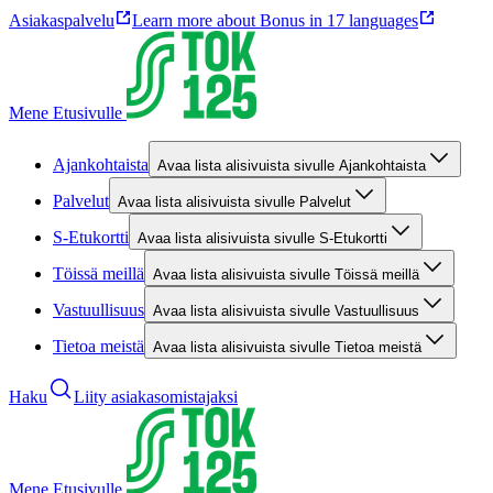
Asiakaspalvelu
Learn more about Bonus in 17 languages
Mene Etusivulle
Ajankohtaista
Avaa lista alisivuista sivulle Ajankohtaista
Palvelut
Avaa lista alisivuista sivulle Palvelut
S-Etukortti
Avaa lista alisivuista sivulle S-Etukortti
Töissä meillä
Avaa lista alisivuista sivulle Töissä meillä
Vastuullisuus
Avaa lista alisivuista sivulle Vastuullisuus
Tietoa meistä
Avaa lista alisivuista sivulle Tietoa meistä
Haku
Liity asiakasomistajaksi
Mene Etusivulle