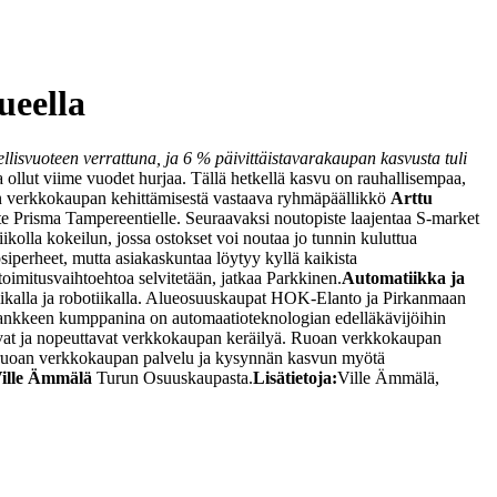
ueella
svuoteen verrattuna, ja 6 % päivittäistavarakaupan kasvusta tuli
lut viime vuodet hurjaa. Tällä hetkellä kasvu on rauhallisempaa,
an verkkokaupan kehittämisestä vastaava ryhmäpäällikkö
Arttu
e Prisma Tampereentielle. Seuraavaksi noutopiste laajentaa S-market
olla kokeilun, jossa ostokset voi noutaa jo tunnin kuluttua
iperheet, mutta asiakaskuntaa löytyy kyllä kaikista
imitusvaihtoehtoa selvitetään, jatkaa Parkkinen.
Automatiikka ja
ikalla ja robotiikalla. Alueosuuskaupat HOK-Elanto ja Pirkanmaan
hankkeen kumppanina on automaatioteknologian edelläkävijöihin
at ja nopeuttavat verkkokaupan keräilyä. Ruoan verkkokaupan
en ruoan verkkokaupan palvelu ja kysynnän kasvun myötä
ille Ämmälä
Turun Osuuskaupasta.
Lisätietoja:
Ville Ämmälä,