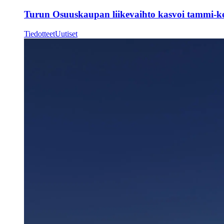
Turun Osuuskaupan liikevaihto kasvoi tammi-k
Tiedotteet
Uutiset