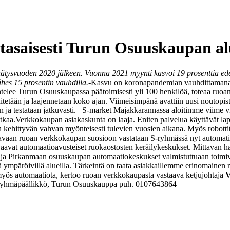
asaisesti Turun Osuuskaupan al
svuoden 2020 jälkeen. Vuonna 2021 myynti kasvoi 19 prosenttia edelli
es 15 prosentin vauhdilla.
-Kasvu on koronapandemian vauhdittamana ol
telee Turun Osuuskaupassa päätoimisesti yli 100 henkilöä, toteaa ruo
etään ja laajennetaan koko ajan. Viimeisimpänä avattiin uusi noutopist
ja testataan jatkuvasti.
– S-market Majakkarannassa aloitimme viime viik
tkaa.
Verkkokaupan asiakaskunta on laaja. Eniten palvelua käyttävät laps
hittyvän vahvan myönteisesti tulevien vuosien aikana. Myös robottito
avaan ruoan verkkokaupan suosioon vastataan S-ryhmässä nyt automati
aavat automaatioavusteiset ruokaostosten keräilykeskukset. Mittavan 
a Pirkanmaan osuuskaupan automaatiokeskukset valmistuttuaan toimiv
itä ympäröivillä alueilla. Tärkeintä on taata asiakkaillemme erinomain
a myös automaatiota, kertoo ruoan verkkokaupasta vastaava ketjujohtaja
V
 ryhmäpäällikkö, Turun Osuuskauppa puh. 0107643864