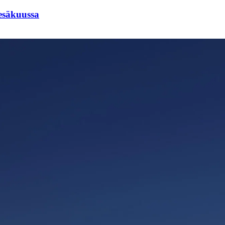
esäkuussa