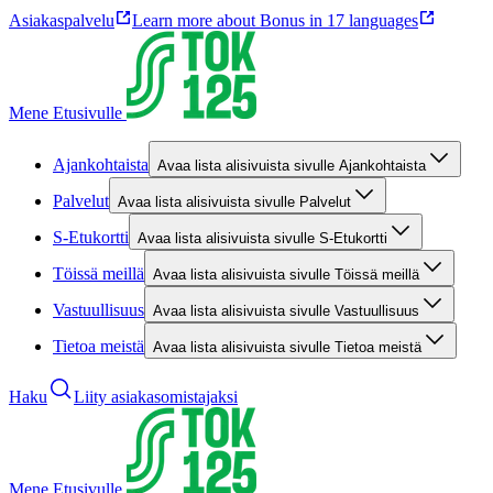
Asiakaspalvelu
Learn more about Bonus in 17 languages
Mene Etusivulle
Ajankohtaista
Avaa lista alisivuista sivulle Ajankohtaista
Palvelut
Avaa lista alisivuista sivulle Palvelut
S-Etukortti
Avaa lista alisivuista sivulle S-Etukortti
Töissä meillä
Avaa lista alisivuista sivulle Töissä meillä
Vastuullisuus
Avaa lista alisivuista sivulle Vastuullisuus
Tietoa meistä
Avaa lista alisivuista sivulle Tietoa meistä
Haku
Liity asiakasomistajaksi
Mene Etusivulle