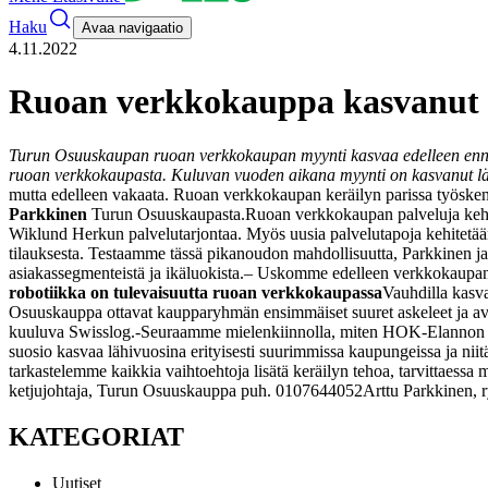
Haku
Avaa navigaatio
4.11.2022
Ruoan verkkokauppa kasvanut t
Turun Osuuskaupan ruoan verkkokaupan myynti kasvaa edelleen ennäty
ruoan verkkokaupasta. Kuluvan vuoden aikana myynti on kasvanut läh
mutta edelleen vakaata. Ruoan verkkokaupan keräilyn parissa työsken
Parkkinen
Turun Osuuskaupasta.
Ruoan verkkokaupan palveluja kehit
Wiklund Herkun palvelutarjontaa. Myös uusia palvelutapoja kehitetään 
tilauksesta. Testaamme tässä pikanoudon mahdollisuutta, Parkkinen ja
asiakassegmenteistä ja ikäluokista.
– Uskomme edelleen verkkokaupan ke
robotiikka on tulevaisuutta ruoan verkkokaupassa
Vauhdilla kasv
Osuuskauppa ottavat kaupparyhmän ensimmäiset suuret askeleet ja av
kuuluva Swisslog.
-Seuraamme mielenkiinnolla, miten HOK-Elannon j
suosio kasvaa lähivuosina erityisesti suurimmissa kaupungeissa ja ni
tarkastelemme kaikkia vaihtoehtoja lisätä keräilyn tehoa, tarvittaess
ketjujohtaja, Turun Osuuskauppa puh. 0107644052
Arttu Parkkinen,
KATEGORIAT
Uutiset