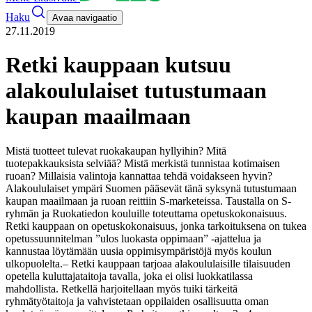
Haku
Avaa navigaatio
27.11.2019
Retki kauppaan kutsuu
alakoululaiset tutustumaan
kaupan maailmaan
Mistä tuotteet tulevat ruokakaupan hyllyihin? Mitä
tuotepakkauksista selviää? Mistä merkistä tunnistaa kotimaisen
ruoan? Millaisia valintoja kannattaa tehdä voidakseen hyvin?
Alakoululaiset ympäri Suomen pääsevät tänä syksynä tutustumaan
kaupan maailmaan ja ruoan reittiin S-marketeissa. Taustalla on S-
ryhmän ja Ruokatiedon kouluille toteuttama opetuskokonaisuus.
Retki kauppaan on opetuskokonaisuus, jonka tarkoituksena on tukea
opetussuunnitelman ”ulos luokasta oppimaan” -ajattelua ja
kannustaa löytämään uusia oppimisympäristöjä myös koulun
ulkopuolelta.
– Retki kauppaan tarjoaa alakoululaisille tilaisuuden
opetella kuluttajataitoja tavalla, joka ei olisi luokkatilassa
mahdollista. Retkellä harjoitellaan myös tuiki tärkeitä
ryhmätyötaitoja ja vahvistetaan oppilaiden osallisuutta oman