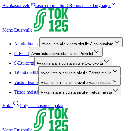
Asiakaspalvelu
Learn more about Bonus in 17 languages
Mene Etusivulle
Ajankohtaista
Avaa lista alisivuista sivulle Ajankohtaista
Palvelut
Avaa lista alisivuista sivulle Palvelut
S-Etukortti
Avaa lista alisivuista sivulle S-Etukortti
Töissä meillä
Avaa lista alisivuista sivulle Töissä meillä
Vastuullisuus
Avaa lista alisivuista sivulle Vastuullisuus
Tietoa meistä
Avaa lista alisivuista sivulle Tietoa meistä
Haku
Liity asiakasomistajaksi
Mene Etusivulle