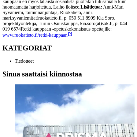
kauppaan eli myös tällaista sosiaalista puoltakin tuli samalla kuin
huomaamatta harjoitettua, Laiho iloitsee.
Lisätietoa:
Anni-Mari
Syväniemi, toiminnanjohtaja, Ruokatieto, anni-
mari.syvaniemi(at)ruokatieto.fi, p. 050 511 8909
Kia Soro,
projektityöntekijä, Turun Osuuskauppa, kia.soro(at)sok.fi, p. 044
019 6574
Retki kauppaan -opetuskokonaisuus opettajille:
www.ruokatieto.fi/retki-kauppaan
KATEGORIAT
Tiedotteet
Sinua saattaisi kiinnostaa