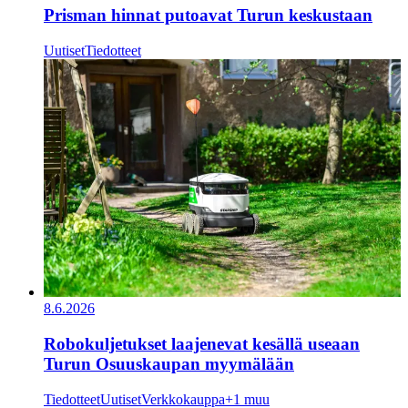
Prisman hinnat putoavat Turun keskustaan
Uutiset
Tiedotteet
8.6.2026
Robokuljetukset laajenevat kesällä useaan
Turun Osuuskaupan myymälään
Tiedotteet
Uutiset
Verkkokauppa
+1 muu