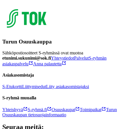
Turun Osuuskauppa
Sähköpostiosoitteet S-ryhmässä ovat muotoa
etunimi.sukunimi@sok.fi
Yhteystiedot
Palvelut
S-ryhmän
asiakaspalvelu
Anna palautetta
Asiakasomistaja
S-Etukortti
Liittymisedut
Liity asiakasomistajaksi
S-ryhmä muualla
Yhteishyvä
S-ryhmä.fi
Osuuskaupat
Toimipaikat
Turun
Osuuskaupan tietosuojainformaatio
Seuraa meitä: