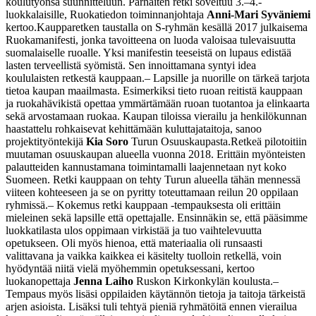
koulutyönsä suunnitteluun. Parhaiten retki soveltuu 3.–4.-
luokkalaisille, Ruokatiedon toiminnanjohtaja
Anni-Mari Syväniemi
kertoo.
Kaupparetken taustalla on S-ryhmän kesällä 2017 julkaisema
Ruokamanifesti, jonka tavoitteena on luoda valoisaa tulevaisuutta
suomalaiselle ruoalle. Yksi manifestin teeseistä on lupaus edistää
lasten terveellistä syömistä. Sen innoittamana syntyi idea
koululaisten retkestä kauppaan.
– Lapsille ja nuorille on tärkeä tarjota
tietoa kaupan maailmasta. Esimerkiksi tieto ruoan reitistä kauppaan
ja ruokahävikistä opettaa ymmärtämään ruoan tuotantoa ja elinkaarta
sekä arvostamaan ruokaa. Kaupan tiloissa vierailu ja henkilökunnan
haastattelu rohkaisevat kehittämään kuluttajataitoja, sanoo
projektityöntekijä
Kia Soro
Turun Osuuskaupasta.
Retkeä pilotoitiin
muutaman osuuskaupan alueella vuonna 2018. Erittäin myönteisten
palautteiden kannustamana toimintamalli laajennetaan nyt koko
Suomeen. Retki kauppaan on tehty Turun alueella tähän mennessä
viiteen kohteeseen ja se on pyritty toteuttamaan reilun 20 oppilaan
ryhmissä.
– Kokemus retki kauppaan -tempauksesta oli erittäin
mieleinen sekä lapsille että opettajalle. Ensinnäkin se, että pääsimme
luokkatilasta ulos oppimaan virkistää ja tuo vaihtelevuutta
opetukseen. Oli myös hienoa, että materiaalia oli runsaasti
valittavana ja vaikka kaikkea ei käsitelty tuolloin retkellä, voin
hyödyntää niitä vielä myöhemmin opetuksessani, kertoo
luokanopettaja
Jenna Laiho
Ruskon Kirkonkylän koulusta.
–
Tempaus myös lisäsi oppilaiden käytännön tietoja ja taitoja tärkeistä
arjen asioista. Lisäksi tuli tehtyä pieniä ryhmätöitä ennen vierailua