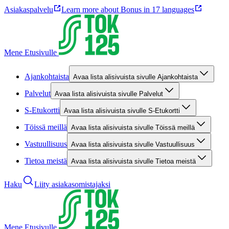
Asiakaspalvelu
Learn more about Bonus in 17 languages
Mene Etusivulle
Ajankohtaista
Avaa lista alisivuista sivulle Ajankohtaista
Palvelut
Avaa lista alisivuista sivulle Palvelut
S-Etukortti
Avaa lista alisivuista sivulle S-Etukortti
Töissä meillä
Avaa lista alisivuista sivulle Töissä meillä
Vastuullisuus
Avaa lista alisivuista sivulle Vastuullisuus
Tietoa meistä
Avaa lista alisivuista sivulle Tietoa meistä
Haku
Liity asiakasomistajaksi
Mene Etusivulle