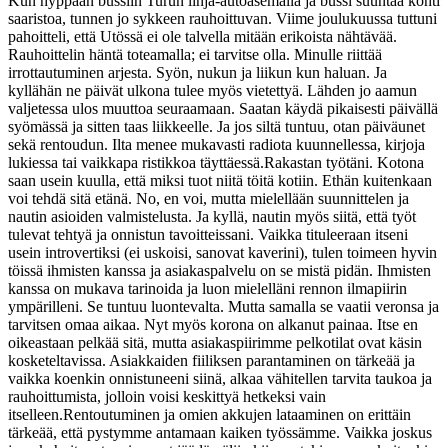
Kun hyppään bussiin Turun linja-autoasemalla ja bussi suuntaa kohti
saaristoa, tunnen jo sykkeen rauhoittuvan. Viime joulukuussa tuttuni
pahoitteli, että Utössä ei ole talvella mitään erikoista nähtävää.
Rauhoittelin häntä toteamalla; ei tarvitse olla. Minulle riittää
irrottautuminen arjesta. Syön, nukun ja liikun kun haluan. Ja
kyllähän ne päivät ulkona tulee myös vietettyä. Lähden jo aamun
valjetessa ulos muuttoa seuraamaan. Saatan käydä pikaisesti päivällä
syömässä ja sitten taas liikkeelle. Ja jos siltä tuntuu, otan päiväunet
sekä rentoudun. Ilta menee mukavasti radiota kuunnellessa, kirjoja
lukiessa tai vaikkapa ristikkoa täyttäessä.
Rakastan työtäni. Kotona
saan usein kuulla, että miksi tuot niitä töitä kotiin. Ethän kuitenkaan
voi tehdä sitä etänä. No, en voi, mutta mielellään suunnittelen ja
nautin asioiden valmistelusta. Ja kyllä, nautin myös siitä, että työt
tulevat tehtyä ja onnistun tavoitteissani. Vaikka tituleeraan itseni
usein introvertiksi (ei uskoisi, sanovat kaverini), tulen toimeen hyvin
töissä ihmisten kanssa ja asiakaspalvelu on se mistä pidän. Ihmisten
kanssa on mukava tarinoida ja luon mielelläni rennon ilmapiirin
ympärilleni. Se tuntuu luontevalta. Mutta samalla se vaatii veronsa ja
tarvitsen omaa aikaa. Nyt myös korona on alkanut painaa. Itse en
oikeastaan pelkää sitä, mutta asiakaspiirimme pelkotilat ovat käsin
kosketeltavissa. Asiakkaiden fiiliksen parantaminen on tärkeää ja
vaikka koenkin onnistuneeni siinä, alkaa vähitellen tarvita taukoa ja
rauhoittumista, jolloin voisi keskittyä hetkeksi vain
itselleen.
Rentoutuminen ja omien akkujen lataaminen on erittäin
tärkeää, että pystymme antamaan kaiken työssämme. Vaikka joskus