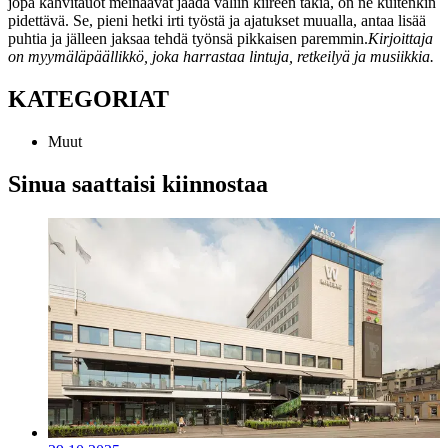
jopa kahvitauot meinaavat jäädä väliin kiireen takia, on ne kuitenkin
pidettävä. Se, pieni hetki irti työstä ja ajatukset muualla, antaa lisää
puhtia ja jälleen jaksaa tehdä työnsä pikkaisen paremmin.
Kirjoittaja
on myymäläpäällikkö, joka harrastaa lintuja, retkeilyä ja musiikkia.
KATEGORIAT
Muut
Sinua saattaisi kiinnostaa