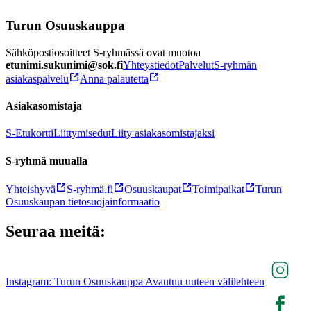
Turun Osuuskauppa
Sähköpostiosoitteet S-ryhmässä ovat muotoa
etunimi.sukunimi@sok.fi
Yhteystiedot
Palvelut
S-ryhmän
asiakaspalvelu
Anna palautetta
Asiakasomistaja
S-Etukortti
Liittymisedut
Liity asiakasomistajaksi
S-ryhmä muualla
Yhteishyvä
S-ryhmä.fi
Osuuskaupat
Toimipaikat
Turun
Osuuskaupan tietosuojainformaatio
Seuraa meitä:
Instagram: Turun Osuuskauppa Avautuu uuteen välilehteen