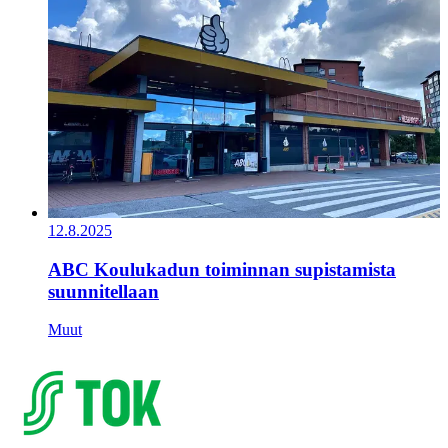
12.8.2025
ABC Koulukadun toiminnan supistamista
suunnitellaan
Muut