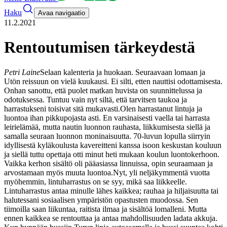
Haku
Avaa navigaatio
11.2.2021
Rentoutumisen tärkeydestä
Petri Laine
Selaan kalenteria ja huokaan. Seuraavaan lomaan ja
Utön reissuun on vielä kuukausi. Ei silti, etten nauttisi odottamisesta.
Onhan sanottu, että puolet matkan huvista on suunnittelussa ja
odotuksessa. Tuntuu vain nyt siltä, että tarvitsen taukoa ja
harrastukseni toisivat sitä mukavasti.
Olen harrastanut lintuja ja
luontoa ihan pikkupojasta asti. En varsinaisesti vaella tai harrasta
leirielämää, mutta nautin luonnon rauhasta, liikkumisesta siellä ja
samalla seuraan luonnon moninaisuutta. 70-luvun lopulla siirryin
idyllisestä kyläkoulusta kavereitteni kanssa isoon keskustan kouluun
ja siellä tuttu opettaja otti minut heti mukaan koulun luontokerhoon.
Vaikka kerhon sisältö oli pääasiassa linnuissa, opin seuraamaan ja
arvostamaan myös muuta luontoa.
Nyt, yli neljäkymmentä vuotta
myöhemmin, lintuharrastus on se syy, mikä saa liikkeelle.
Lintuharrastus antaa minulle lähes kaikkea; rauhaa ja hiljaisuutta tai
halutessani sosiaalisen ympäristön opastusten muodossa. Sen
tiimoilla saan liikuntaa, raitista ilmaa ja sisältöä lomalleni. Mutta
ennen kaikkea se rentouttaa ja antaa mahdollisuuden ladata akkuja.