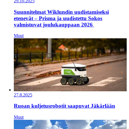
29.10.2025
Suunnitelmat Wiklundin uudistamiseksi
etenevät – Prisma ja uudistettu Sokos
valmistuvat joulukauppaan 2026
Muut
27.8.2025
Ruoan kuljetusrobotit saapuvat Jäkärlään
Muut