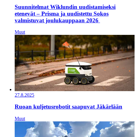
Suunnitelmat Wiklundin uudistamiseksi
etenevät – Prisma ja uudistettu Sokos
valmistuvat joulukauppaan 2026
Muut
27.8.2025
Ruoan kuljetusrobotit saapuvat Jäkärlään
Muut