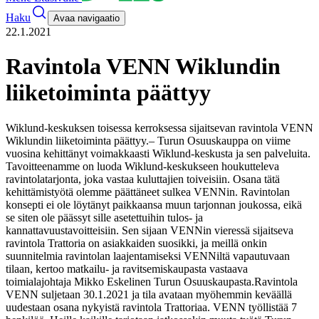
Haku
Avaa navigaatio
22.1.2021
Ravintola VENN Wiklundin
liiketoiminta päättyy
Wiklund-keskuksen toisessa kerroksessa sijaitsevan ravintola VENN
Wiklundin liiketoiminta päättyy.
– Turun Osuuskauppa on viime
vuosina kehittänyt voimakkaasti Wiklund-keskusta ja sen palveluita.
Tavoitteenamme on luoda Wiklund-keskukseen houkutteleva
ravintolatarjonta, joka vastaa kuluttajien toiveisiin. Osana tätä
kehittämistyötä olemme päättäneet sulkea VENNin. Ravintolan
konsepti ei ole löytänyt paikkaansa muun tarjonnan joukossa, eikä
se siten ole päässyt sille asetettuihin tulos- ja
kannattavuustavoitteisiin. Sen sijaan VENNin vieressä sijaitseva
ravintola Trattoria on asiakkaiden suosikki, ja meillä onkin
suunnitelmia ravintolan laajentamiseksi VENNiltä vapautuvaan
tilaan, kertoo matkailu- ja ravitsemiskaupasta vastaava
toimialajohtaja Mikko Eskelinen Turun Osuuskaupasta.
Ravintola
VENN suljetaan 30.1.2021 ja tila avataan myöhemmin keväällä
uudestaan osana nykyistä ravintola Trattoriaa.
VENN työllistää 7