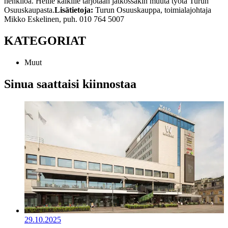
henkilöä. Heille kaikille tarjotaan jatkossakin muuta työtä Turun
Osuuskaupasta.
Lisätietoja:
Turun Osuuskauppa, toimialajohtaja
Mikko Eskelinen, puh. 010 764 5007
KATEGORIAT
Muut
Sinua saattaisi kiinnostaa
29.10.2025