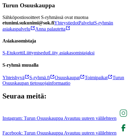
Turun Osuuskauppa
Sähköpostiosoitteet S-ryhmässä ovat muotoa
etunimi.sukunimi@sok.fi
Yhteystiedot
Palvelut
S-ryhmän
asiakaspalvelu
Anna palautetta
Asiakasomistaja
S-Etukortti
Liittymisedut
Liity asiakasomistajaksi
S-ryhmä muualla
Yhteishyvä
S-ryhmä.fi
Osuuskaupat
Toimipaikat
Turun
Osuuskaupan tietosuojainformaatio
Seuraa meitä:
Instagram: Turun Osuuskauppa Avautuu uuteen välilehteen
Facebook: Turun Osuuskauppa Avautuu uuteen välilehteen