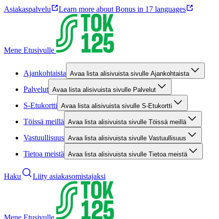
Asiakaspalvelu
Learn more about Bonus in 17 languages
Mene Etusivulle
Ajankohtaista
Avaa lista alisivuista sivulle Ajankohtaista
Palvelut
Avaa lista alisivuista sivulle Palvelut
S-Etukortti
Avaa lista alisivuista sivulle S-Etukortti
Töissä meillä
Avaa lista alisivuista sivulle Töissä meillä
Vastuullisuus
Avaa lista alisivuista sivulle Vastuullisuus
Tietoa meistä
Avaa lista alisivuista sivulle Tietoa meistä
Haku
Liity asiakasomistajaksi
Mene Etusivulle