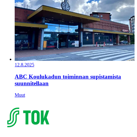
12.8.2025
ABC Koulukadun toiminnan supistamista
suunnitellaan
Muut