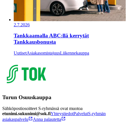
2.7.2026
Tankkaamalla ABC:llä kerrytät
Tankkausbonusta
Uutiset
Asiakasomistajuus
Liikennekauppa
Turun Osuuskauppa
Sähköpostiosoitteet S-ryhmässä ovat muotoa
etunimi.sukunimi@sok.fi
Yhteystiedot
Palvelut
S-ryhmän
asiakaspalvelu
Anna palautetta