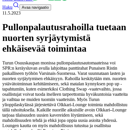
Haku
Avaa navigaatio
11.5.2023
Pullonpalautusrahoilla tuetaan
nuorten syrjäytymistä
ehkäisevää toimintaa
Turun Osuuskaupan monissa pullonpalautusautomaateissa voi
SPR:n keräysluvan avulla lahjoittaa panttirahat Punaisen Ristin
paikalliseen työhön Varsinais-Suomessa. Varat suunnataan lasten ja
nuorten syrjäytymisen ehkäisyyn. Rahoilla keskitytään mm. nuorten
ystävätoiminnan kehittämiseen, sekä matalan kynnyksen pop up -
tapahtumiin, kuten esimerkiksi Clothing Swap -vaatevaihto, jossa
osallistujat voivat tuoda itselleen tarpeettomia hyväkuntoisia vaatteita
ja vaihtaa ne muiden tuomiin vaatteisiin. Myös Turun
ylioppilaskylässä järjestettävä Olkkari-Lounge toiminta mahdollistuu
tällä rahoituksella. Kaikille nuorille aikuisille avoin Olkkari
–
Lounge
tarjoaa tilaisuuden uusien kavereiden löytämiseen, sekä
mahdollisuuden tehdä ja ehkä jopa oppia uusia asioita yhdessä.
Loungen kautta on myös mahdollisuus tutustua ja osallistua