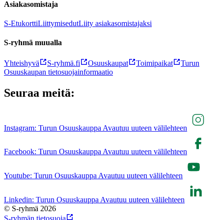
Asiakasomistaja
S-Etukortti
Liittymisedut
Liity asiakasomistajaksi
S-ryhmä muualla
Yhteishyvä
S-ryhmä.fi
Osuuskaupat
Toimipaikat
Turun
Osuuskaupan tietosuojainformaatio
Seuraa meitä:
Instagram: Turun Osuuskauppa Avautuu uuteen välilehteen
Facebook: Turun Osuuskauppa Avautuu uuteen välilehteen
Youtube: Turun Osuuskauppa Avautuu uuteen välilehteen
Linkedin: Turun Osuuskauppa Avautuu uuteen välilehteen
© S-ryhmä 2026
S-ryhmän tietosuoja