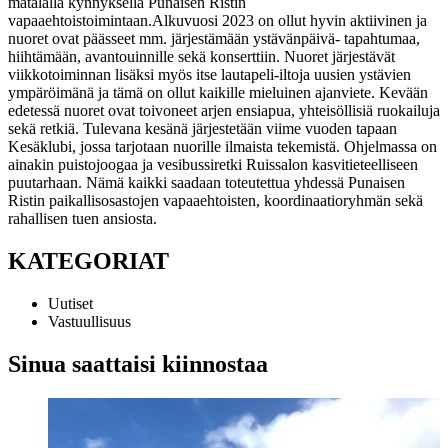
matalalla kynnyksellä Punaisen Ristin
vapaaehtoistoimintaan.
Alkuvuosi 2023 on ollut hyvin aktiivinen ja
nuoret ovat päässeet mm. järjestämään ystävänpäivä- tapahtumaa,
hiihtämään, avantouinnille sekä konserttiin. Nuoret järjestävät
viikkotoiminnan lisäksi myös itse lautapeli-iltoja uusien ystävien
ympäröimänä ja tämä on ollut kaikille mieluinen ajanviete. Kevään
edetessä nuoret ovat toivoneet arjen ensiapua, yhteisöllisiä ruokailuja
sekä retkiä. Tulevana kesänä järjestetään viime vuoden tapaan
Kesäklubi, jossa tarjotaan nuorille ilmaista tekemistä. Ohjelmassa on
ainakin puistojoogaa ja vesibussiretki Ruissalon kasvitieteelliseen
puutarhaan. Nämä kaikki saadaan toteutettua yhdessä Punaisen
Ristin paikallisosastojen vapaaehtoisten, koordinaatioryhmän sekä
rahallisen tuen ansiosta.
KATEGORIAT
Uutiset
Vastuullisuus
Sinua saattaisi kiinnostaa