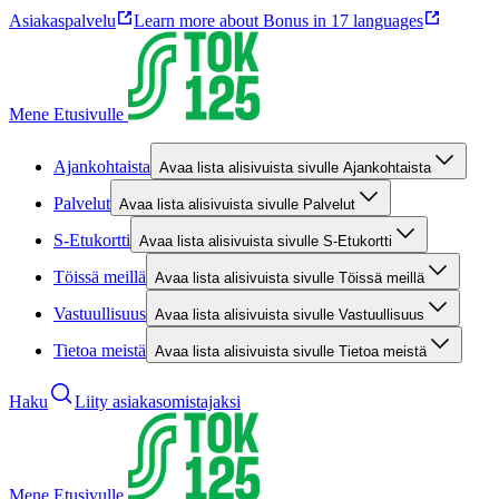
Asiakaspalvelu
Learn more about Bonus in 17 languages
Mene Etusivulle
Ajankohtaista
Avaa lista alisivuista sivulle Ajankohtaista
Palvelut
Avaa lista alisivuista sivulle Palvelut
S-Etukortti
Avaa lista alisivuista sivulle S-Etukortti
Töissä meillä
Avaa lista alisivuista sivulle Töissä meillä
Vastuullisuus
Avaa lista alisivuista sivulle Vastuullisuus
Tietoa meistä
Avaa lista alisivuista sivulle Tietoa meistä
Haku
Liity asiakasomistajaksi
Mene Etusivulle