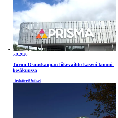
5.8.2026
Turun Osuuskaupan liikevaihto kasvoi tammi-
kesäkuussa
Tiedotteet
Uutiset