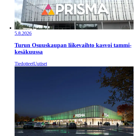
5.8.2026
Turun Osuuskaupan liikevaihto kasvoi tammi-
kesäkuussa
Tiedotteet
Uutiset