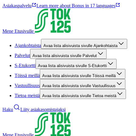
Asiakaspalvelu
Learn more about Bonus in 17 languages
Mene Etusivulle
Ajankohtaista
Avaa lista alisivuista sivulle Ajankohtaista
Palvelut
Avaa lista alisivuista sivulle Palvelut
S-Etukortti
Avaa lista alisivuista sivulle S-Etukortti
Töissä meillä
Avaa lista alisivuista sivulle Töissä meillä
Vastuullisuus
Avaa lista alisivuista sivulle Vastuullisuus
Tietoa meistä
Avaa lista alisivuista sivulle Tietoa meistä
Haku
Liity asiakasomistajaksi
Mene Etusivulle