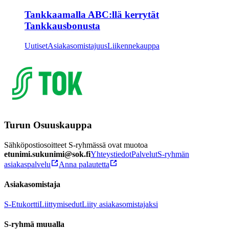
Tankkaamalla ABC:llä kerrytät
Tankkausbonusta
Uutiset
Asiakasomistajuus
Liikennekauppa
Turun Osuuskauppa
Sähköpostiosoitteet S-ryhmässä ovat muotoa
etunimi.sukunimi@sok.fi
Yhteystiedot
Palvelut
S-ryhmän
asiakaspalvelu
Anna palautetta
Asiakasomistaja
S-Etukortti
Liittymisedut
Liity asiakasomistajaksi
S-ryhmä muualla