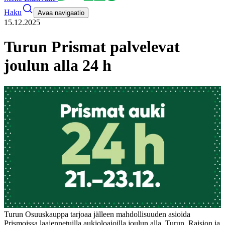
Haku
Avaa navigaatio
15.12.2025
Turun Prismat palvelevat
joulun alla 24 h
Turun Osuuskauppa tarjoaa jälleen mahdollisuuden asioida
Prismoissa laajennetuilla aukioloajoilla joulun alla. Turun, Raision ja