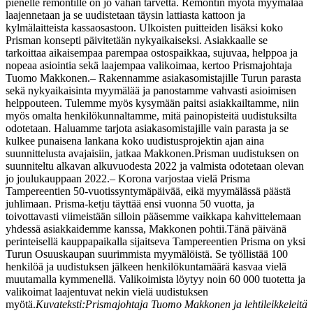
pienelle remontille on jo vähän tarvetta. Remontin myötä myymälää
laajennetaan ja se uudistetaan täysin lattiasta kattoon ja
kylmälaitteista kassaosastoon. Ulkoisten puitteiden lisäksi koko
Prisman konsepti päivitetään nykyaikaiseksi. Asiakkaalle se
tarkoittaa aikaisempaa parempaa ostospaikkaa, sujuvaa, helppoa ja
nopeaa asiointia sekä laajempaa valikoimaa, kertoo Prismajohtaja
Tuomo Makkonen.
– Rakennamme asiakasomistajille Turun parasta
sekä nykyaikaisinta myymälää ja panostamme vahvasti asioimisen
helppouteen. Tulemme myös kysymään paitsi asiakkailtamme, niin
myös omalta henkilökunnaltamme, mitä painopisteitä uudistuksilta
odotetaan. Haluamme tarjota asiakasomistajille vain parasta ja se
kulkee punaisena lankana koko uudistusprojektin ajan aina
suunnittelusta avajaisiin, jatkaa Makkonen.
Prisman uudistuksen on
suunniteltu alkavan alkuvuodesta 2022 ja valmista odotetaan olevan
jo joulukauppaan 2022.
– Korona varjostaa vielä Prisma
Tampereentien 50-vuotissyntymäpäivää, eikä myymälässä päästä
juhlimaan. Prisma-ketju täyttää ensi vuonna 50 vuotta, ja
toivottavasti viimeistään silloin pääsemme vaikkapa kahvittelemaan
yhdessä asiakkaidemme kanssa, Makkonen pohtii.
Tänä päivänä
perinteisellä kauppapaikalla sijaitseva Tampereentien Prisma on yksi
Turun Osuuskaupan suurimmista myymälöistä. Se työllistää 100
henkilöä ja uudistuksen jälkeen henkilökuntamäärä kasvaa vielä
muutamalla kymmenellä. Valikoimista löytyy noin 60 000 tuotetta ja
valikoimat laajentuvat nekin vielä uudistuksen
myötä.
Kuvateksti:
Prismajohtaja Tuomo Makkonen ja lehtileikkeleitä