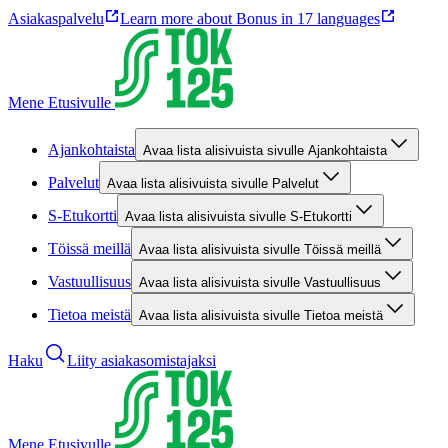
Asiakaspalvelu
Learn more about Bonus in 17 languages
Mene Etusivulle
Ajankohtaista
Avaa lista alisivuista sivulle Ajankohtaista
Palvelut
Avaa lista alisivuista sivulle Palvelut
S-Etukortti
Avaa lista alisivuista sivulle S-Etukortti
Töissä meillä
Avaa lista alisivuista sivulle Töissä meillä
Vastuullisuus
Avaa lista alisivuista sivulle Vastuullisuus
Tietoa meistä
Avaa lista alisivuista sivulle Tietoa meistä
Haku
Liity asiakasomistajaksi
Mene Etusivulle