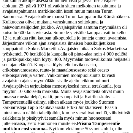
kuukautta alkuperäisestä suunnitelmasta jäljessä. Itse avajaiset
elokuun 25. päivä 1971 olivatkin sitten melkoinen tapahtuma ja
avajaistapahtumaa markkinoitiin isosti muun muassa Turun
Sanomissa. Avajaiskulkue marssi Turun kauppatorilta Kärsämäkeen.
Kulkueessa olivat mukana varuskunnan soittokunta ja
naisvoimistelijoiden joukko. Avajaispäivän aamuna myymälään oli
kutsuttu 600 kutsuvierasta. Suurelle yleisölle kauppa avattiin kello
12 ja ruuhkaa riitti kaupan ulkopuolella jo tunteja ennen avaamista.
Järjestimme viikon ajan avajaisista ilmaisen bussikuljetuksen
kauppatorilta Sokos Marketiin.
Avajaisten aikaan Sokos Marketissa
työskenteli 70 henkilöä ja kaupalla oli pinta-alaa noin 4 000 neliötä
ja parkkipaikkojakin löytyi 400. Myymälän tuotevalikoima heijasteli
sen ajan elämää. Kaupasta löytyi elintarvikeosasto,
erikoistavaraosasto, rauta- ja maatalousosasto sekä osasto
erikoispalveluja varten. Valikoimien monipuolisuutta kuvasti
avajaisten ajaksi myymälään sisälle ajettu leikkuupuimuri.
Avajaispäivän tarjouksista menestykseksi nousi teräskattila, jota
myytiin 10 silloisella markalla. Muita avajaistuotteita olivat muun
muassa ranskanleipä, nakit, porsaanpaisti ja Katriina-kahvi.
–
Tampereentiellä esiintyi siihen aikaan myös joukko Suomen
kärkiartisteja Tapio Rautavaarasta Erkki Junkkariseen. Pääsin
tutustumaan näihin taitelijoihin, kun he vierailivat meillä, viihdyttivät
asiakkaita ja pistäytyivät samalla myös minun huoneessani
juttelemassa, Eero Hannonen muistelee.
Prisma Tampereentie
uudistuu ensi vuonna
– Nyt kun vietämme 50-vuotisjuhlia, niin