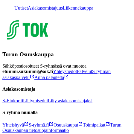
Uutiset
Asiakasomistajuus
Liikennekauppa
Turun Osuuskauppa
Sähköpostiosoitteet S-ryhmässä ovat muotoa
etunimi.sukunimi@sok.fi
Yhteystiedot
Palvelut
S-ryhmän
asiakaspalvelu
Anna palautetta
Asiakasomistaja
S-Etukortti
Liittymisedut
Liity asiakasomistajaksi
S-ryhmä muualla
Yhteishyvä
S-ryhmä.fi
Osuuskaupat
Toimipaikat
Turun
Osuuskaupan tietosuojainformaatio