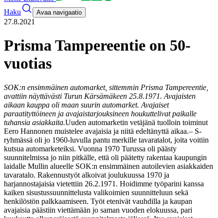
Haku
Avaa navigaatio
27.8.2021
Prisma Tampereentie on 50-
vuotias
SOK:n ensimmäinen automarket, sittemmin Prisma Tampereentie,
avattiin näyttävästi Turun Kärsämäkeen 25.8.1971. Avajaisten
aikaan kauppa oli maan suurin automarket. Avajaiset
paraatityttöineen ja avajaistarjouksineen houkuttelivat paikalle
tuhansia asiakkaita.
Uuden automarketin vetäjänä tuolloin toiminut
Eero Hannonen muistelee avajaisia ja niitä edeltänyttä aikaa.
– S-
ryhmässä oli jo 1960-luvulla pantu merkille tavaratalot, joita voitiin
kutsua automarketeiksi. Vuonna 1970 Turussa oli päästy
suunnitelmissa jo niin pitkälle, että oli päätetty rakentaa kaupungin
laidalle Mullin alueelle SOK:n ensimmäinen autoilevien asiakkaiden
tavaratalo. Rakennustyöt alkoivat joulukuussa 1970 ja
harjannostajaisia vietettiin 26.2.1971. Hoidimme työparini kanssa
kaiken sisustussuunnittelusta valikoimien suunnitteluun sekä
henkilöstön palkkaamiseen. Työt etenivät vauhdilla ja kaupan
avajaisia päästiin viettämään jo saman vuoden elokuussa, pari