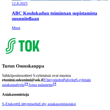
12.8.2025
ABC Koulukadun toiminnan supistamista
suunnitellaan
Muut
Turun Osuuskauppa
Sähköpostiosoitteet S-ryhmässä ovat muotoa
etunimi.sukunimi@sok.fi
Yhteystiedot
Palvelut
S-ryhmän
asiakaspalvelu
Anna palautetta
Asiakasomistaja
S-Etukortti
Liittymisedut
Liity asiakasomistajaksi