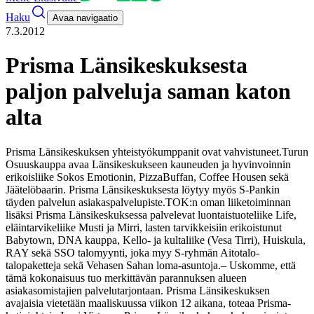
Haku
Avaa navigaatio
7.3.2012
Prisma Länsikeskuksesta
paljon palveluja saman katon
alta
Prisma Länsikeskuksen yhteistyökumppanit ovat vahvistuneet.
Turun
Osuuskauppa avaa Länsikeskukseen kauneuden ja hyvinvoinnin
erikoisliike Sokos Emotionin, PizzaBuffan, Coffee Housen sekä
Jäätelöbaarin. Prisma Länsikeskuksesta löytyy myös S-Pankin
täyden palvelun asiakaspalvelupiste.
TOK:n oman liiketoiminnan
lisäksi Prisma Länsikeskuksessa palvelevat luontaistuoteliike Life,
eläintarvikeliike Musti ja Mirri, lasten tarvikkeisiin erikoistunut
Babytown, DNA kauppa, Kello- ja kultaliike (Vesa Tirri), Huiskula,
RAY sekä SSO talomyynti, joka myy S-ryhmän Aitotalo-
talopaketteja sekä Vehasen Sahan loma-asuntoja.
– Uskomme, että
tämä kokonaisuus tuo merkittävän parannuksen alueen
asiakasomistajien palvelutarjontaan. Prisma Länsikeskuksen
avajaisia vietetään maaliskuussa viikon 12 aikana, toteaa Prisma-