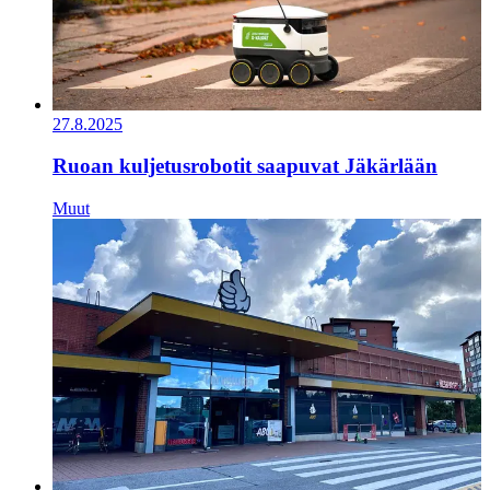
27.8.2025
Ruoan kuljetusrobotit saapuvat Jäkärlään
Muut