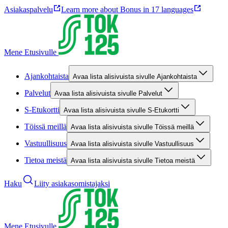
Asiakaspalvelu
Learn more about Bonus in 17 languages
Mene Etusivulle
Ajankohtaista
Avaa lista alisivuista sivulle Ajankohtaista
Palvelut
Avaa lista alisivuista sivulle Palvelut
S-Etukortti
Avaa lista alisivuista sivulle S-Etukortti
Töissä meillä
Avaa lista alisivuista sivulle Töissä meillä
Vastuullisuus
Avaa lista alisivuista sivulle Vastuullisuus
Tietoa meistä
Avaa lista alisivuista sivulle Tietoa meistä
Haku
Liity asiakasomistajaksi
Mene Etusivulle