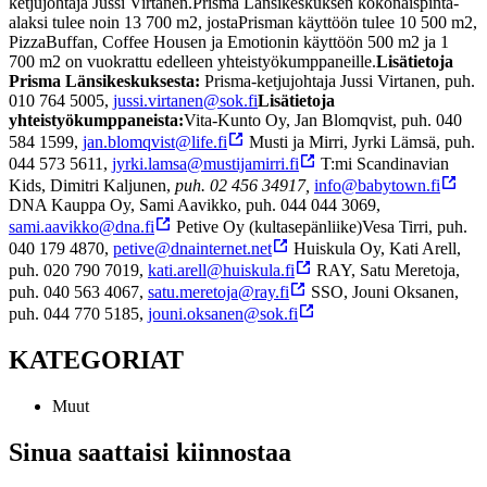
ketjujohtaja Jussi Virtanen.
Prisma Länsikeskuksen kokonaispinta-
alaksi tulee noin 13 700 m2, jostaPrisman käyttöön tulee 10 500 m2,
PizzaBuffan, Coffee Housen ja Emotionin käyttöön 500 m2 ja 1
700 m2 on vuokrattu edelleen yhteistyökumppaneille.
Lisätietoja
Prisma Länsikeskuksesta:
Prisma-ketjujohtaja Jussi Virtanen, puh.
010 764 5005,
jussi.virtanen@sok.fi
Lisätietoja
yhteistyökumppaneista:
Vita-Kunto Oy, Jan Blomqvist, puh. 040
584 1599,
jan.blomqvist@life.fi
Musti ja Mirri, Jyrki Lämsä, puh.
044 573 5611,
jyrki.lamsa@mustijamirri.fi
T:mi Scandinavian
Kids, Dimitri Kaljunen,
puh. 02 456 34917,
info@babytown.fi
DNA Kauppa Oy, Sami Aavikko, puh. 044 044 3069,
sami.aavikko@dna.fi
Petive Oy (kultasepänliike)Vesa Tirri, puh.
040 179 4870,
petive@dnainternet.net
Huiskula Oy, Kati Arell,
puh. 020 790 7019,
kati.arell@huiskula.fi
RAY, Satu Meretoja,
puh. 040 563 4067,
satu.meretoja@ray.fi
SSO, Jouni Oksanen,
puh. 044 770 5185,
jouni.oksanen@sok.fi
KATEGORIAT
Muut
Sinua saattaisi kiinnostaa