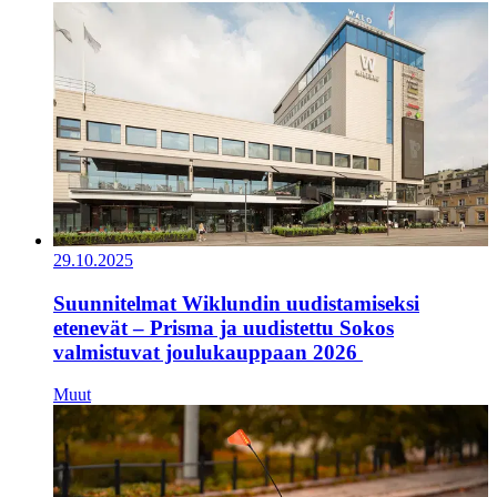
29.10.2025
Suunnitelmat Wiklundin uudistamiseksi
etenevät – Prisma ja uudistettu Sokos
valmistuvat joulukauppaan 2026
Muut