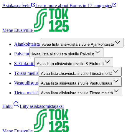
Asiakaspalvelu
Learn more about Bonus in 17 languages
Mene Etusivulle
Ajankohtaista
Avaa lista alisivuista sivulle Ajankohtaista
Palvelut
Avaa lista alisivuista sivulle Palvelut
S-Etukortti
Avaa lista alisivuista sivulle S-Etukortti
Töissä meillä
Avaa lista alisivuista sivulle Töissä meillä
Vastuullisuus
Avaa lista alisivuista sivulle Vastuullisuus
Tietoa meistä
Avaa lista alisivuista sivulle Tietoa meistä
Haku
Liity asiakasomistajaksi
Mene Etusivulle