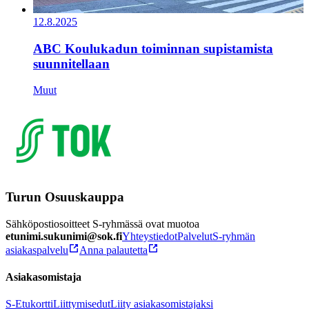
12.8.2025
ABC Koulukadun toiminnan supistamista
suunnitellaan
Muut
Turun Osuuskauppa
Sähköpostiosoitteet S-ryhmässä ovat muotoa
etunimi.sukunimi@sok.fi
Yhteystiedot
Palvelut
S-ryhmän
asiakaspalvelu
Anna palautetta
Asiakasomistaja
S-Etukortti
Liittymisedut
Liity asiakasomistajaksi