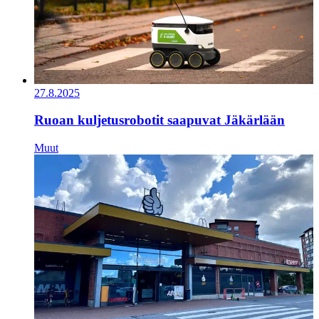
27.8.2025
Ruoan kuljetusrobotit saapuvat Jäkärlään
Muut