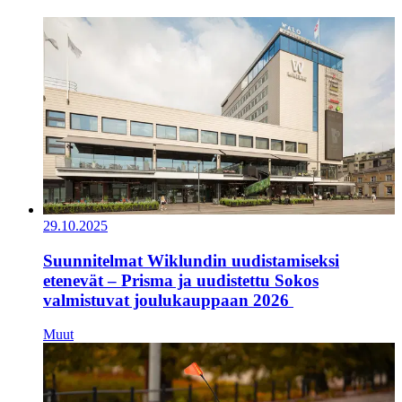
29.10.2025
Suunnitelmat Wiklundin uudistamiseksi
etenevät – Prisma ja uudistettu Sokos
valmistuvat joulukauppaan 2026
Muut