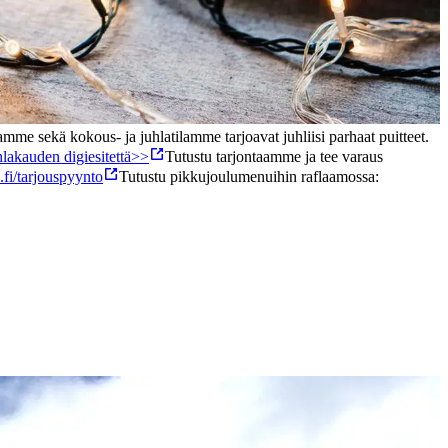
amme sekä kokous- ja juhlatilamme tarjoavat juhliisi parhaat puitteet.
hlakauden digiesitettä>>
Tutustu tarjontaamme ja tee varaus
.fi/tarjouspyynto
Tutustu pikkujoulumenuihin raflaamossa: