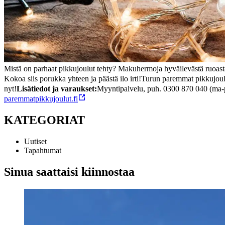
Mistä on parhaat pikkujoulut tehty? Makuhermoja hyväilevästä ruoasta, 
Kokoa siis porukka yhteen ja päästä ilo irti!
Turun paremmat pikkujoulu
nyt!
Lisätiedot ja varaukset:
Myyntipalvelu, puh. 0300 870 040 (ma-
paremmatpikkujoulut.fi
KATEGORIAT
Uutiset
Tapahtumat
Sinua saattaisi kiinnostaa