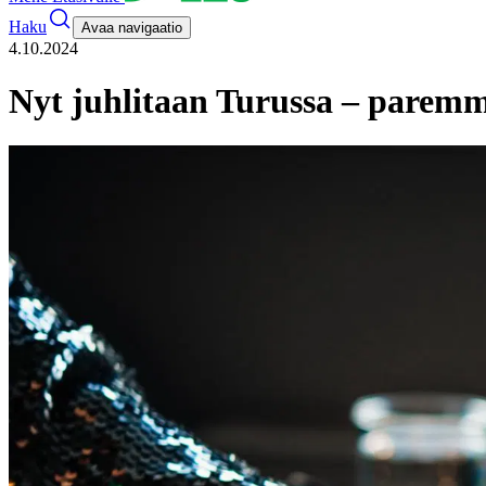
Haku
Avaa navigaatio
4.10.2024
Nyt juhlitaan Turussa – paremm