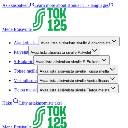
Asiakaspalvelu
Learn more about Bonus in 17 languages
Mene Etusivulle
Ajankohtaista
Avaa lista alisivuista sivulle Ajankohtaista
Palvelut
Avaa lista alisivuista sivulle Palvelut
S-Etukortti
Avaa lista alisivuista sivulle S-Etukortti
Töissä meillä
Avaa lista alisivuista sivulle Töissä meillä
Vastuullisuus
Avaa lista alisivuista sivulle Vastuullisuus
Tietoa meistä
Avaa lista alisivuista sivulle Tietoa meistä
Haku
Liity asiakasomistajaksi
Mene Etusivulle