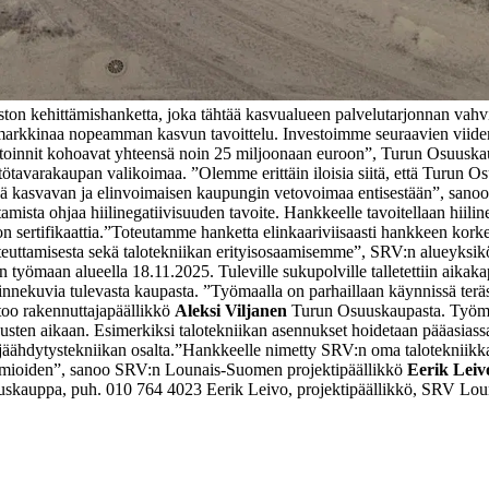
on kehittämishanketta, joka tähtää kasvualueen palvelutarjonnan vahv
arkkinaa nopeamman kasvun tavoittelu. Investoimme seuraavien viiden
stoinnit kohoavat yhteensä noin 25 miljoonaan euroon”, Turun Osuuska
ttötavarakaupan valikoimaa. ”Olemme erittäin iloisia siitä, että Turun 
isää kasvavan ja elinvoimaisen kaupungin vetovoimaa entisestään”, san
sta ohjaa hiilinegatiivisuuden tavoite. Hankkeelle tavoitellaan hiilin
 sertifikaattia.
”Toteutamme hanketta elinkaariviisaasti hankkeen kor
euttamisesta sekä talotekniikan erityisosaamisemme”, SRV:n alueyksik
 työmaan alueella 18.11.2025. Tuleville sukupolville talletettiin aikakap
innekuvia tulevasta kaupasta.
”Työmaalla on parhaillaan käynnissä terä
too rakennuttajapäällikkö
Aleksi Viljanen
Turun Osuuskaupasta.
Työma
usten aikaan. Esimerkiksi talotekniikan asennukset hoidetaan pääasiass
jäähdytystekniikan osalta.
”Hankkeelle nimetty SRV:n oma talotekniikkati
uomioiden”, sanoo SRV:n Lounais-Suomen projektipäällikkö
Eerik Leiv
suuskauppa, puh. 010 764 4023
Eerik Leivo, projektipäällikkö, SRV Lo