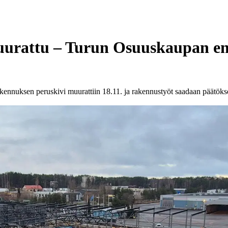
uurattu – Turun Osuuskaupan en
akennuksen peruskivi muurattiin 18.11. ja rakennustyöt saadaan päätök