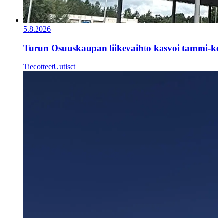
5.8.2026
Turun Osuuskaupan liikevaihto kasvoi tammi-k
Tiedotteet
Uutiset