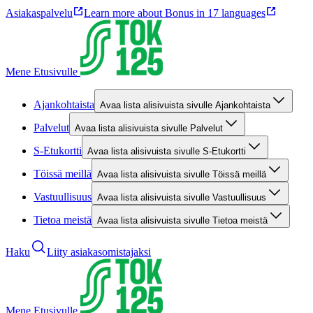
Asiakaspalvelu
Learn more about Bonus in 17 languages
Mene Etusivulle
Ajankohtaista
Avaa lista alisivuista sivulle Ajankohtaista
Palvelut
Avaa lista alisivuista sivulle Palvelut
S-Etukortti
Avaa lista alisivuista sivulle S-Etukortti
Töissä meillä
Avaa lista alisivuista sivulle Töissä meillä
Vastuullisuus
Avaa lista alisivuista sivulle Vastuullisuus
Tietoa meistä
Avaa lista alisivuista sivulle Tietoa meistä
Haku
Liity asiakasomistajaksi
Mene Etusivulle