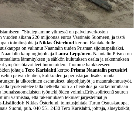
istamiseen. ”Strategiamme ytimessä on palveluverkoston
 vuoden aikana 220 miljoonaa euroa Varsinais-Suomeen, ja tästä
upan toimitusjohtaja
Niklas Österlund
kertoo.
Rautakadulle
Osuuskauppa on valinnut Naantalin uuden Prisman sijoituspaikaksi.
oo Naantalin kaupunginjohtaja
Laura Leppänen.
Naantalin Prisma on
eutraaliutta lämmityksen ja sähkön kulutuksen osalta ja rakennuksen
keat ympäristötavoitteet huomioiden. Tuomme hankkeeseen
öiden johtaja
Tero Karislahti
kertoo.
Prisma Naantalin peruskivi
seliin päivän lehtien, kolikoiden ja peruskirjan lisäksi muita
srungon ja ulkoseinien asennukset, alapohjatyöt ja maanrakennustyöt.
alla työskentelee tällä hetkellä noin 25 henkilöä ja korkeimmillaan
a lounaissuomalaisten työntekijöiden voimin.
Erityispiirteenä suuren
imi varmistaa, että rakennuksen tekniset järjestelmät ja
o.
Lisätiedot:
Niklas Österlund, toimtusjohtaja Turun Osuuskauppa,
unais-Suomi, puh. 040 551 2430
Tero Karislahti, johtaja, alueyksiköt,