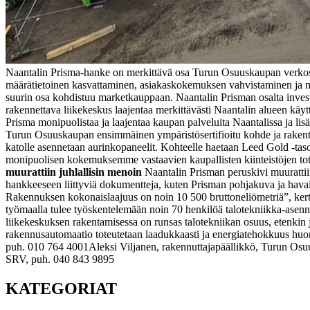
Naantalin Prisma-hanke on merkittävä osa Turun Osuuskaupan verkost
määrätietoinen kasvattaminen, asiakaskokemuksen vahvistaminen ja m
suurin osa kohdistuu marketkauppaan. Naantalin Prisman osalta inve
rakennettava liikekeskus laajentaa merkittävästi Naantalin alueen käy
Prisma monipuolistaa ja laajentaa kaupan palveluita Naantalissa ja l
Turun Osuuskaupan ensimmäinen ympäristösertifioitu kohde ja rakentami
katolle asennetaan aurinkopaneelit. Kohteelle haetaan Leed Gold -tason
monipuolisen kokemuksemme vastaavien kaupallisten kiinteistöjen tot
muurattiin juhlallisin menoin
Naantalin Prisman peruskivi muurattiin
hankkeeseen liittyviä dokumentteja, kuten Prisman pohjakuva ja hava
Rakennuksen kokonaislaajuus on noin 10 500 bruttoneliömetriä”, ker
työmaalla tulee työskentelemään noin 70 henkilöä talotekniikka-asenn
liikekeskuksen rakentamisessa on runsas talotekniikan osuus, etenkin 
rakennusautomaatio toteutetaan laadukkaasti ja energiatehokkuus h
puh. 010 764 4001
Aleksi Viljanen, rakennuttajapäällikkö, Turun O
SRV, puh. 040 843 9895
KATEGORIAT