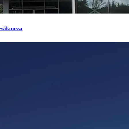
esäkuussa