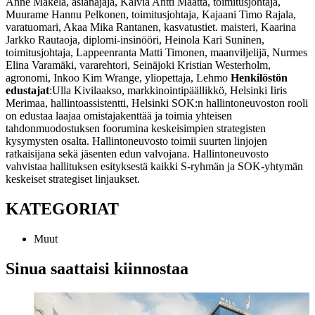
Anne Mäkelä, asianajaja, Kälviä
Antti Määttä, toimitusjohtaja,
Muurame
Hannu Pelkonen, toimitusjohtaja, Kajaani
Timo Rajala,
varatuomari, Akaa
Mika Rantanen, kasvatustiet. maisteri, Kaarina
Jarkko Rautaoja, diplomi-insinööri, Heinola
Kari Suninen,
toimitusjohtaja, Lappeenranta
Matti Timonen, maanviljelijä, Nurmes
Elina Varamäki, vararehtori, Seinäjoki
Kristian Westerholm,
agronomi, Inkoo
Kim Wrange, yliopettaja, Lehmo
Henkilöstön
edustajat
:
Ulla Kivilaakso, markkinointipäällikkö, Helsinki
Iiris
Merimaa, hallintoassistentti, Helsinki
SOK:n hallintoneuvoston rooli
on edustaa laajaa omistajakenttää ja toimia yhteisen
tahdonmuodostuksen foorumina keskeisimpien strategisten
kysymysten osalta. Hallintoneuvosto toimii suurten linjojen
ratkaisijana sekä jäsenten edun valvojana. Hallintoneuvosto
vahvistaa hallituksen esityksestä kaikki S-ryhmän ja SOK-yhtymän
keskeiset strategiset linjaukset.
KATEGORIAT
Muut
Sinua saattaisi kiinnostaa