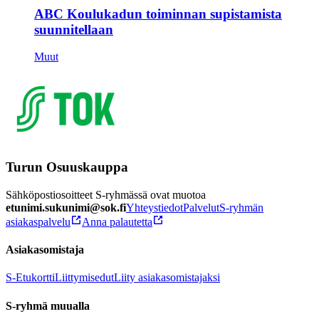
ABC Koulukadun toiminnan supistamista
suunnitellaan
Muut
Turun Osuuskauppa
Sähköpostiosoitteet S-ryhmässä ovat muotoa
etunimi.sukunimi@sok.fi
Yhteystiedot
Palvelut
S-ryhmän
asiakaspalvelu
Anna palautetta
Asiakasomistaja
S-Etukortti
Liittymisedut
Liity asiakasomistajaksi
S-ryhmä muualla