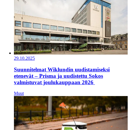
29.10.2025
Suunnitelmat Wiklundin uudistamiseksi
etenevät – Prisma ja uudistettu Sokos
valmistuvat joulukauppaan 2026
Muut