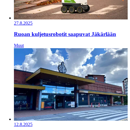
27.8.2025
Ruoan kuljetusrobotit saapuvat Jäkärlään
Muut
12.8.2025