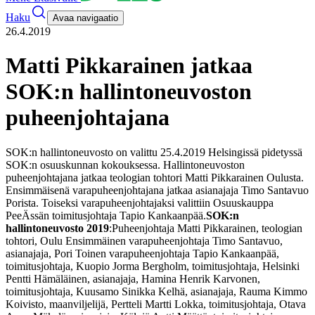
Haku
Avaa navigaatio
26.4.2019
Matti Pikkarainen jatkaa
SOK:n hallintoneuvoston
puheenjohtajana
SOK:n hallintoneuvosto on valittu 25.4.2019 Helsingissä pidetyssä
SOK:n osuuskunnan kokouksessa. Hallintoneuvoston
puheenjohtajana jatkaa teologian tohtori Matti Pikkarainen Oulusta.
Ensimmäisenä varapuheenjohtajana jatkaa asianajaja Timo Santavuo
Porista. Toiseksi varapuheenjohtajaksi valittiin Osuuskauppa
PeeÄssän toimitusjohtaja Tapio Kankaanpää.
SOK:n
hallintoneuvosto 2019
:
Puheenjohtaja Matti Pikkarainen, teologian
tohtori, Oulu
Ensimmäinen varapuheenjohtaja Timo Santavuo,
asianajaja, Pori
Toinen varapuheenjohtaja Tapio Kankaanpää,
toimitusjohtaja, Kuopio
Jorma Bergholm, toimitusjohtaja, Helsinki
Pentti Hämäläinen, asianajaja, Hamina
Henrik Karvonen,
toimitusjohtaja, Kuusamo
Sinikka Kelhä, asianajaja, Rauma
Kimmo
Koivisto, maanviljelijä, Pertteli
Martti Lokka, toimitusjohtaja, Otava