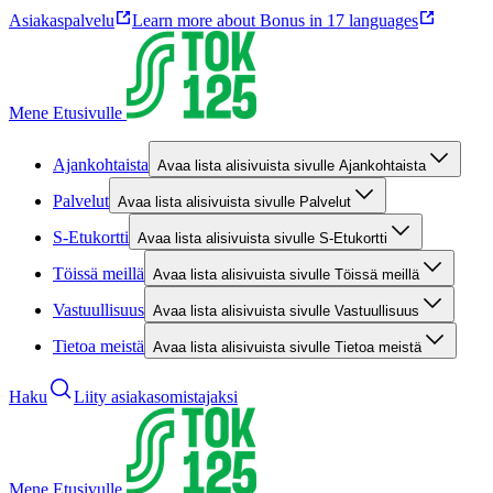
Asiakaspalvelu
Learn more about Bonus in 17 languages
Mene Etusivulle
Ajankohtaista
Avaa lista alisivuista sivulle Ajankohtaista
Palvelut
Avaa lista alisivuista sivulle Palvelut
S-Etukortti
Avaa lista alisivuista sivulle S-Etukortti
Töissä meillä
Avaa lista alisivuista sivulle Töissä meillä
Vastuullisuus
Avaa lista alisivuista sivulle Vastuullisuus
Tietoa meistä
Avaa lista alisivuista sivulle Tietoa meistä
Haku
Liity asiakasomistajaksi
Mene Etusivulle