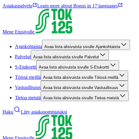
Asiakaspalvelu
Learn more about Bonus in 17 languages
Mene Etusivulle
Ajankohtaista
Avaa lista alisivuista sivulle Ajankohtaista
Palvelut
Avaa lista alisivuista sivulle Palvelut
S-Etukortti
Avaa lista alisivuista sivulle S-Etukortti
Töissä meillä
Avaa lista alisivuista sivulle Töissä meillä
Vastuullisuus
Avaa lista alisivuista sivulle Vastuullisuus
Tietoa meistä
Avaa lista alisivuista sivulle Tietoa meistä
Haku
Liity asiakasomistajaksi
Mene Etusivulle