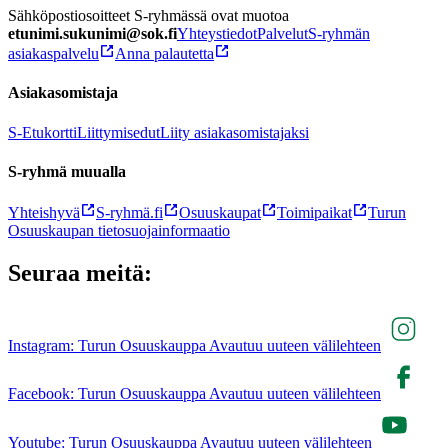
Sähköpostiosoitteet S-ryhmässä ovat muotoa
etunimi.sukunimi@sok.fi
Yhteystiedot
Palvelut
S-ryhmän
asiakaspalvelu
Anna palautetta
Asiakasomistaja
S-Etukortti
Liittymisedut
Liity asiakasomistajaksi
S-ryhmä muualla
Yhteishyvä
S-ryhmä.fi
Osuuskaupat
Toimipaikat
Turun
Osuuskaupan tietosuojainformaatio
Seuraa meitä:
Instagram: Turun Osuuskauppa Avautuu uuteen välilehteen
Facebook: Turun Osuuskauppa Avautuu uuteen välilehteen
Youtube: Turun Osuuskauppa Avautuu uuteen välilehteen