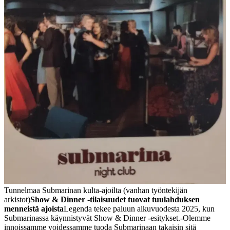
Tunnelmaa Submarinan kulta-ajoilta (vanhan työntekijän
arkistot)
Show & Dinner -tilaisuudet tuovat tuulahduksen
menneistä ajoista
Legenda tekee paluun alkuvuodesta 2025, kun
Submarinassa käynnistyvät Show & Dinner -esitykset.
-Olemme
innoissamme voidessamme tuoda Submarinaan takaisin sitä