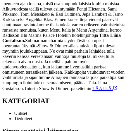
menneen ajan loistoa, mistä osa kaupunkilaisista klubin muistaa.
Alkuvuodesta täällä tulevat esiintymään Pentti Hietanen, Sami
Pitkämö, Tomi Metsäketo & Essi Luttinen, Jepa Lambert & Jarno
Kokko sekä Angelika Klas. Ennen konsertteja vieraat pääsevät
nauttimaan ravintolamme tilaisuuksia varten erikseen valmistetuista
runsaista menuista, kuten Menu Italia ja Menu Argentiina, kertoo
Radisson Blu Marina Palace Hotellin hotellinjohtaja
Titta-Liina
Gustafsson.
Submarinan charmia täydentävät sen upeat
joenrantanäkymät.
-Show & Dinner -tilaisuuksien liput tulevat
myyntiin joulukauppaan. Ne ovat mitä parhain lahjaidea tulla
kaverin kanssa verestämään vanhoja muistoja tai miksei tulla
tekemään aivan uusia. Ja meillä tapahtuu myös
uudenvuodenaattona, kun jatkamme livemusiikin parissa
onnistuneen terassikesän jälkeen. Kakkupojat vauhdittavat vuoden
vaihtumista ja sijaintimme Aurajoen rannassa tarjoaa paraatipaikan
kaupungin ilotulituksen seuraamiseen, päättää Titta-Liina
Gustafsson.
Tutustu Show & Dinner -paketteihin
TÄÄLLÄ.
KATEGORIAT
Uutiset
Tiedotteet