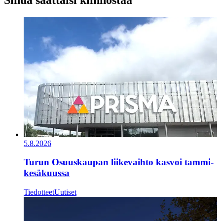
Sinua saattaisi kiinnostaa
5.8.2026
Turun Osuuskaupan liikevaihto kasvoi tammi-
kesäkuussa
Tiedotteet
Uutiset