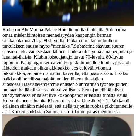
Radisson Blu Marina Palace Hotellin uniikki juhlatila Submarina
omaa mielenkiintoisen menneisyyden kaupungin kerman
salakapakkana 70- ja 80-luvuilla. Paikan nimi taittui tuolloin
turkulaisten suussa myös ”montuksi”.
Submarina saavutti suuren
suosion heti avauksestaan lähtien. Paikka oli täynnä aina perjantai ja
lauantai-iltaisin. Klubin loistoajat ajoittuvat 70-luvulta 80-luvun
loppuun. Kaupungin kerma viihtyi pikkutunneille klubilla, jossa oli
lähteiden mukaan pikkutakkipakko. Jos et löytänyt omaa
pikkutakkia, sellainen lainattiin kaverilta, että pääsi sisään. Lisäksi
paikka oli hotellissa majoittuneiden liikematkustajien
suosiossa.
Haastattelemiemme entisten Submarinan työntekijöiden
mukaan heillä oli salassapitovelvollisuus. Sen ajan eliittiä olivat
viihdyttämässä erinäiset live-kokoonpanot erilaisista trioista Paula
Koivuniemeen. Juanita Rivero oli yksi vakioesiintyjistä. Paikka oli
erilainen siinäkin mielessä, että siellä tarjottiin ruokaa pikkutunneille
asti. Kaiken kaikkiaan Submarina oli Turun paras menomesta.