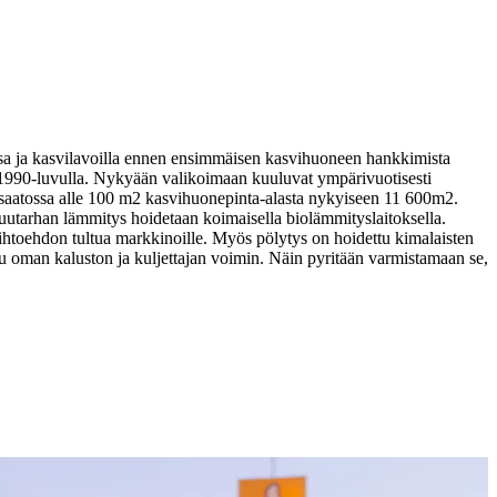
assa ja kasvilavoilla ennen ensimmäisen kasvihuoneen hankkimista
a 1990-luvulla. Nykyään valikoimaan kuuluvat ympärivuotisesti
 saatossa alle 100 m2 kasvihuonepinta-alasta nykyiseen 11 600m2.
uutarhan lämmitys hoidetaan koimaisella biolämmityslaitoksella.
aihtoehdon tultua markkinoille. Myös pölytys on hoidettu kimalaisten
uu oman kaluston ja kuljettajan voimin. Näin pyritään varmistamaan se,