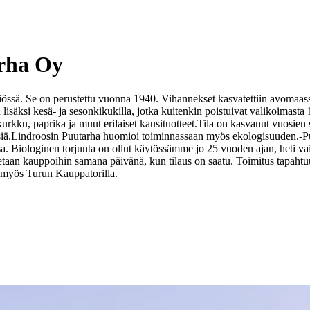
arha Oy
ikkiössä. Se on perustettu vuonna 1940. Vihannekset kasvatettiin avoma
lisäksi kesä- ja sesonkikukilla, jotka kuitenkin poistuivat valikoimast
kurkku, paprika ja muut erilaiset kausituotteet.
Tila on kasvanut vuosien
iä.
Lindroosin Puutarha huomioi toiminnassaan myös ekologisuuden.
-P
sa. Biologinen torjunta on ollut käytössämme jo 25 vuoden ajan, heti v
itetaan kauppoihin samana päivänä, kun tilaus on saatu. Toimitus tapaht
än myös Turun Kauppatorilla.