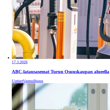
17.3.2026
ABC-latausasemat Turun Osuuskaupan alueella
Uutiset
Vastuullisuus