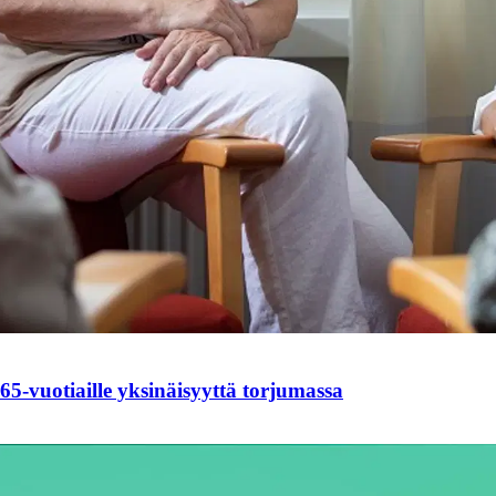
65-vuotiaille yksinäisyyttä torjumassa