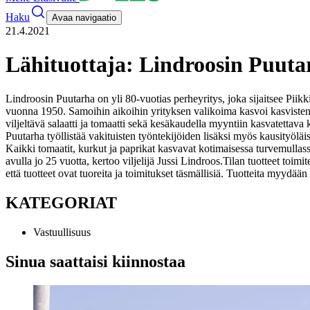
Haku
Avaa navigaatio
21.4.2021
Lähituottaja: Lindroosin Puut
Lindroosin Puutarha on yli 80-vuotias perheyritys, joka sijaitsee Pi
vuonna 1950. Samoihin aikoihin yrityksen valikoima kasvoi kasvisten 
viljeltävä salaatti ja tomaatti sekä kesäkaudella myyntiin kasvatettava 
Puutarha työllistää vakituisten työntekijöiden lisäksi myös kausityöläis
Kaikki tomaatit, kurkut ja paprikat kasvavat kotimaisessa turvemullas
avulla jo 25 vuotta, kertoo viljelijä Jussi Lindroos.
Tilan tuotteet toim
että tuotteet ovat tuoreita ja toimitukset täsmällisiä. Tuotteita myydä
KATEGORIAT
Vastuullisuus
Sinua saattaisi kiinnostaa