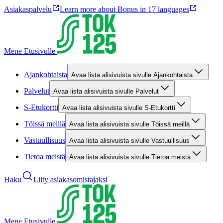
Asiakaspalvelu
Learn more about Bonus in 17 languages
Mene Etusivulle
Ajankohtaista
Avaa lista alisivuista sivulle Ajankohtaista
Palvelut
Avaa lista alisivuista sivulle Palvelut
S-Etukortti
Avaa lista alisivuista sivulle S-Etukortti
Töissä meillä
Avaa lista alisivuista sivulle Töissä meillä
Vastuullisuus
Avaa lista alisivuista sivulle Vastuullisuus
Tietoa meistä
Avaa lista alisivuista sivulle Tietoa meistä
Haku
Liity asiakasomistajaksi
Mene Etusivulle