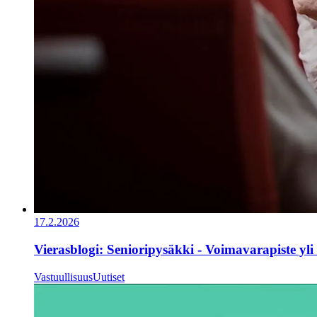
17.2.2026
Vierasblogi: Senioripysäkki - Voimavarapiste yli 
Vastuullisuus
Uutiset