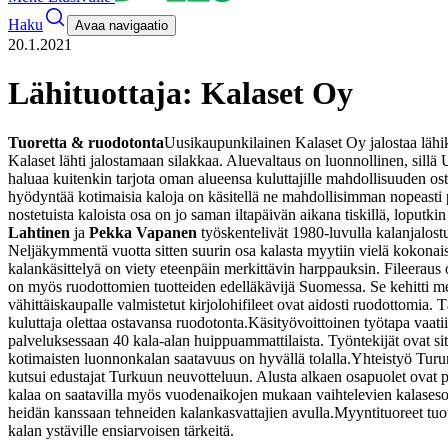
Haku
Avaa navigaatio
20.1.2021
Lähituottaja: Kalaset Oy
Tuoretta & ruodotonta
Uusikaupunkilainen Kalaset Oy jalostaa lähika
Kalaset lähti jalostamaan silakkaa. Aluevaltaus on luonnollinen, sillä
haluaa kuitenkin tarjota oman alueensa kuluttajille mahdollisuuden os
hyödyntää kotimaisia kaloja on käsitellä ne mahdollisimman nopeasti p
nostetuista kaloista osa on jo saman iltapäivän aikana tiskillä, loput
Lahtinen
ja
Pekka Vapanen
työskentelivät 1980-luvulla kalanjalost
Neljäkymmentä vuotta sitten suurin osa kalasta myytiin vielä kokonais
kalankäsittelyä on viety eteenpäin merkittävin harppauksin. Fileeraus 
on myös ruodottomien tuotteiden edelläkävijä Suomessa. Se kehitti mene
vähittäiskaupalle valmistetut kirjolohifileet ovat aidosti ruodottomia.
kuluttaja olettaa ostavansa ruodotonta.
Käsityövoittoinen työtapa vaatii
palveluksessaan 40 kala-alan huippuammattilaista. Työntekijät ovat sito
kotimaisten luonnonkalan saatavuus on hyvällä tolalla.
Yhteistyö Turu
kutsui edustajat Turkuun neuvotteluun. Alusta alkaen osapuolet ovat 
kalaa on saatavilla myös vuodenaikojen mukaan vaihtelevien kalaseson
heidän kanssaan tehneiden kalankasvattajien avulla.
Myyntituoreet tuot
kalan ystäville ensiarvoisen tärkeitä.