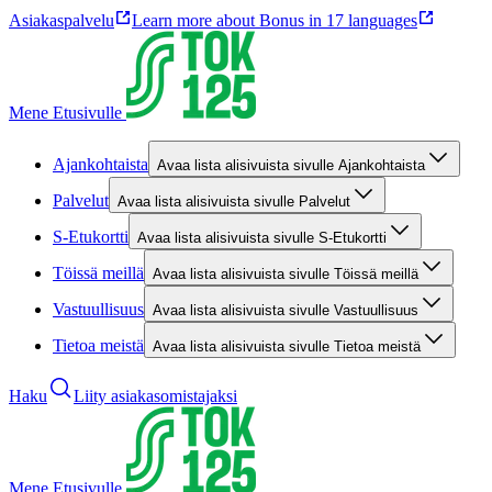
Asiakaspalvelu
Learn more about Bonus in 17 languages
Mene Etusivulle
Ajankohtaista
Avaa lista alisivuista sivulle Ajankohtaista
Palvelut
Avaa lista alisivuista sivulle Palvelut
S-Etukortti
Avaa lista alisivuista sivulle S-Etukortti
Töissä meillä
Avaa lista alisivuista sivulle Töissä meillä
Vastuullisuus
Avaa lista alisivuista sivulle Vastuullisuus
Tietoa meistä
Avaa lista alisivuista sivulle Tietoa meistä
Haku
Liity asiakasomistajaksi
Mene Etusivulle