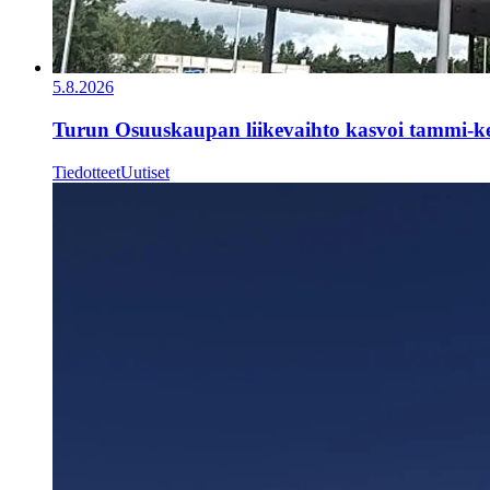
5.8.2026
Turun Osuuskaupan liikevaihto kasvoi tammi-k
Tiedotteet
Uutiset