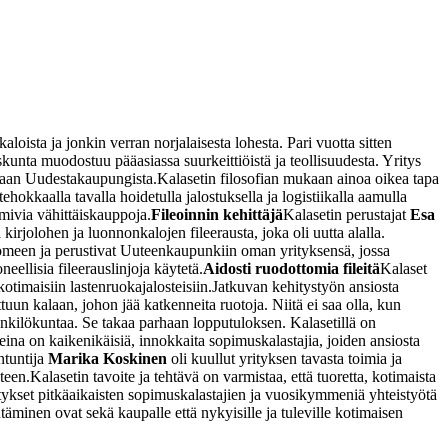
oista ja jonkin verran norjalaisesta lohesta. Pari vuotta sitten
kunta muodostuu pääasiassa suurkeittiöistä ja teollisuudesta. Yritys
oraan Uudestakaupungista.
Kalasetin filosofian mukaan ainoa oikea tapa
tehokkaalla tavalla hoidetulla jalostuksella ja logistiikalla aamulla
imivia vähittäiskauppoja.
Fileoinnin kehittäjä
Kalasetin perustajat
Esa
rjolohen ja luonnonkalojen fileerausta, joka oli uutta alalla.
omeen ja perustivat Uuteenkaupunkiin oman yrityksensä, jossa
ellisia fileerauslinjoja käytetä.
Aidosti ruodottomia fileitä
Kalaset
timaisiin lastenruokajalosteisiin.
Jatkuvan kehitystyön ansiosta
tuun kalaan, johon jää katkenneita ruotoja. Niitä ei saa olla, kun
henkilökuntaa. Se takaa parhaan lopputuloksen. Kalasetillä on
ina on kaikenikäisiä, innokkaita sopimuskalastajia, joiden ansiosta
ntuntija
Marika Koskinen
oli kuullut yrityksen tavasta toimia ja
teen.
Kalasetin tavoite ja tehtävä on varmistaa, että tuoretta, kotimaista
ykset pitkäaikaisten sopimuskalastajien ja vuosikymmeniä yhteistyötä
äminen ovat sekä kaupalle että nykyisille ja tuleville kotimaisen