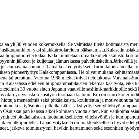
laa yli 30 vuoden kokemuksella. Se valmistaa fileitä kotimaisista merikal
 Uusikaupunki on yksi silakkatroolareiden pääsatamista.
Kalasetin asiakas
taa huipputuoretta kalaa. Kala toimitetaan omalla kuljetuskalustolla su
yynnin jälkeen ja kuljettaa jäämurskassa palvelutiskeihin.
Järkevällä ja 
kin jo seuraavana aamuna. Tämä koskee yrityksen Turun talousalueella to
uksen pioneeriyritys Kalakomppaniassa. He olivat mukana kehittämässä ki
ena tai perattuna.
Vuonna 1988 miehet toivat tietotaitonsa Varsinais-Su
on Kalasetissä edelleen huippuammattilaisten tekemää käsityötä, eikä kone
telmän 30 vuotta sitten Japanin vaativille sashimi-markkinoille sekä ko
 Tässäkin yritys uskoo käsityön tuomaan laatuun. Ero on suuri koneruodit
 hiottuja menetelmiä sekä pitkäaikaista, koulutettua ja motivoitunutta 
utuneita ja työsuhteet pitkäikäisiä.
Lisäksi yrityksen yhteistyökumppane
n Osuuskaupan kanssa alkoi kolmisen vuotta sitten, kun valikoima-asia
pyrkineet pitkäaikaiseen, luottamukselliseen yhteistyöhön ja kumppanuu
kien ulkopuolella. Tähän yrityksellä on poikkeuksellisen hyvät edellyt
teet, järkevä toimitusrytmi, hävikin karttaminen sekä sesonkien hyödynt