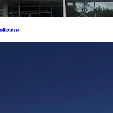
esäkuussa