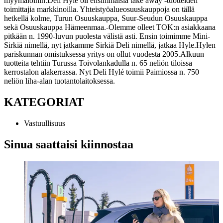
myymälöihin.
Deli Hylé oli ensimmäisiä take away -tuotteiden
toimittajia markkinoilla. Yhteistyöalueosuuskauppoja on tällä
hetkellä kolme, Turun Osuuskauppa, Suur-Seudun Osuuskauppa
sekä Osuuskauppa Hämeenmaa.
-Olemme olleet TOK:n asiakkaana
pitkään n. 1990-luvun puolesta välistä asti. Ensin toimimme Mini-
Sirkiä nimellä, nyt jatkamme Sirkiä Deli nimellä, jatkaa Hyle.
Hylen
pariskunnan omistuksessa yritys on ollut vuodesta 2005.
Alkuun
tuotteita tehtiin Turussa Toivolankadulla n. 65 neliön tiloissa
kerrostalon alakerrassa. Nyt Deli Hylé toimii Paimiossa n. 750
neliön liha-alan tuotantolaitoksessa.
KATEGORIAT
Vastuullisuus
Sinua saattaisi kiinnostaa