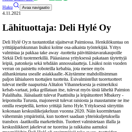
Haku
Avaa navigaatio
4.11.2021
Lähituottaja: Deli Hylé Oy
Deli Hylé Oy:n tuotantotilat sijaitsevat Paimiossa. Henkilökuntaa on
yrittäjäpariskunnan lisäksi kolme osa-aikaista työntekijää. Yritys
valmistaa ja pakkaa take away -tuotteita päivittäistavarakaupoille
Sirkiä Deli tuotemerkillä. Pääasiassa yrityksessä pakataan täytettyjä
leipiä, patonkeja sekä tehdään annossalaatteja. Lisäksi noin vuoden
verran on paistettu roboteilla kebabia, jota menee myös
alihankintana usealle asiakkaalle.
-Käytämme mahdollisimman
paljon lähialueen tuottajien tuotteita. Esivalmistellut tuoretuotteet
tulevat meille naapurista Alitalon Vihanneksesta ja esimerkiksi
kebab-vartaat, jotka grillataan itse, tulevat myös tästä läheltä Paimion
Palalihalta. Jääsalaatit tulevat Paattisilta ja leipätuotteet Mbakery -
leipomolta Turusta, majoneesit tulevat raisiosta ja maustamme ne itse
omilla resepteillä, kertoo yrittäjä Jarno Hyle.
Yrityksessä siirryttiin
kokonaan keskusliikejakeluun vuonna 2020. Näin kuormitetaan
vähemmän ympäristöä, kun tuotteet saadaan yhteiskuljetuksella
transbox -laatikoilla marketteihin. Tuotteet valmistetaan illalla ja
keskusliikkeet jakelevat ne tuoreina ja raikkaina aamuksi