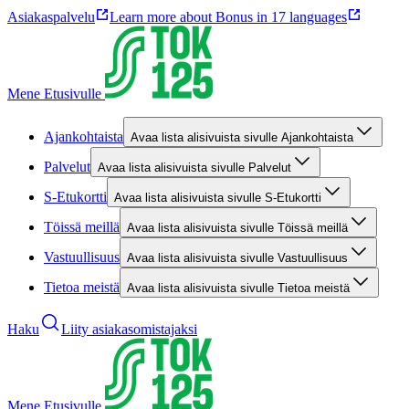
Asiakaspalvelu
Learn more about Bonus in 17 languages
Mene Etusivulle
Ajankohtaista
Avaa lista alisivuista sivulle Ajankohtaista
Palvelut
Avaa lista alisivuista sivulle Palvelut
S-Etukortti
Avaa lista alisivuista sivulle S-Etukortti
Töissä meillä
Avaa lista alisivuista sivulle Töissä meillä
Vastuullisuus
Avaa lista alisivuista sivulle Vastuullisuus
Tietoa meistä
Avaa lista alisivuista sivulle Tietoa meistä
Haku
Liity asiakasomistajaksi
Mene Etusivulle