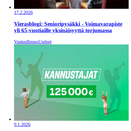
17.2.2026
Vierasblogi: Senioripysäkki - Voimavarapiste
yli 65-vuotiaille yksinäisyyttä torjumassa
Vastuullisuus
Uutiset
9.1.2026