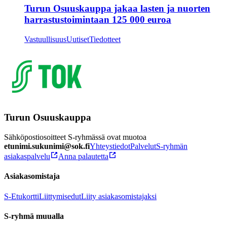
Turun Osuuskauppa jakaa lasten ja nuorten
harrastustoimintaan 125 000 euroa
Vastuullisuus
Uutiset
Tiedotteet
Turun Osuuskauppa
Sähköpostiosoitteet S-ryhmässä ovat muotoa
etunimi.sukunimi@sok.fi
Yhteystiedot
Palvelut
S-ryhmän
asiakaspalvelu
Anna palautetta
Asiakasomistaja
S-Etukortti
Liittymisedut
Liity asiakasomistajaksi
S-ryhmä muualla