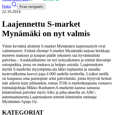
Haku
Avaa navigaatio
22.10.2014
Laajennettu S-market
Mynämäki on nyt valmis
Viime keväänä aloitetut S-market Mynämäen laajennustyöt ovat
valmistuneet. Entistä ehompi S-market Mynämäki tarjoaa herkkuja
moneen makuun ja kaupan päälle jokainen saa hyväntuulista
palvelua.
– Asiakkaillamme on nyt nykyaikainen ja entistä tilavampi
ostospaikka, jossa on mukava ja helppo asioida. Laajennuksen
myötä S-marketin myyntipinta-ala lähes tuplaantui ja samalla
tuotevalikoima kasvoi jopa 4 000 uudella tuotteella. Lisäksi meillä
on kaupassa oma paistopiste sekä palvelutiski, joista löytyvät herkut
niin arkeen kuin juhlaankin, toteaa TOK:n marketkaupasta vastaava
toimialajohtaja Mikko Rauhanen.
S-marketin kanssa samassa
kiinteistössä palvelee myös Alko ja piha-alueella on ABC-
automaattiasema.
Laajennuksen toteutti kiinteistön omistaja
Mynämäen Apaja Oy.
KATEGORIAT