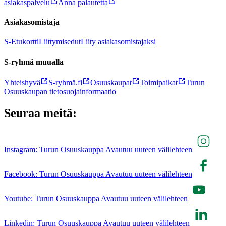
asiakaspalvelu
Anna palautetta
Asiakasomistaja
S-Etukortti
Liittymisedut
Liity asiakasomistajaksi
S-ryhmä muualla
Yhteishyvä
S-ryhmä.fi
Osuuskaupat
Toimipaikat
Turun
Osuuskaupan tietosuojainformaatio
Seuraa meitä:
Instagram: Turun Osuuskauppa Avautuu uuteen välilehteen
Facebook: Turun Osuuskauppa Avautuu uuteen välilehteen
Youtube: Turun Osuuskauppa Avautuu uuteen välilehteen
Linkedin: Turun Osuuskauppa Avautuu uuteen välilehteen