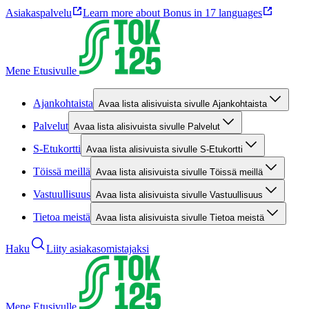
Asiakaspalvelu
Learn more about Bonus in 17 languages
Mene Etusivulle
Ajankohtaista
Avaa lista alisivuista sivulle Ajankohtaista
Palvelut
Avaa lista alisivuista sivulle Palvelut
S-Etukortti
Avaa lista alisivuista sivulle S-Etukortti
Töissä meillä
Avaa lista alisivuista sivulle Töissä meillä
Vastuullisuus
Avaa lista alisivuista sivulle Vastuullisuus
Tietoa meistä
Avaa lista alisivuista sivulle Tietoa meistä
Haku
Liity asiakasomistajaksi
Mene Etusivulle