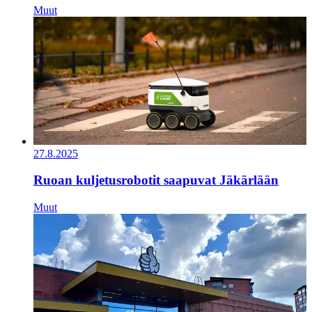
Muut
27.8.2025
Ruoan kuljetusrobotit saapuvat Jäkärlään
Muut