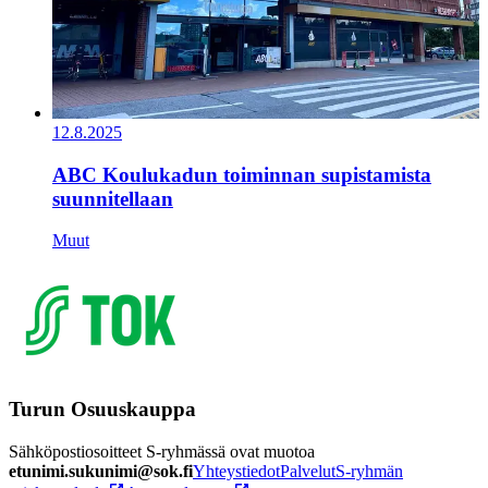
12.8.2025
ABC Koulukadun toiminnan supistamista
suunnitellaan
Muut
Turun Osuuskauppa
Sähköpostiosoitteet S-ryhmässä ovat muotoa
etunimi.sukunimi@sok.fi
Yhteystiedot
Palvelut
S-ryhmän