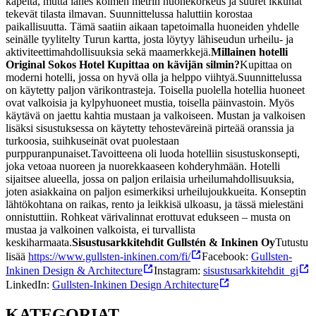
kapeita, mutta lähes kolmen metrin huonekorkeus ja suuret ikkunat
tekevät tilasta ilmavan.
Suunnittelussa haluttiin korostaa
paikallisuutta. Tämä saatiin aikaan tapetoimalla huoneiden yhdelle
seinälle tyylitelty Turun kartta, josta löytyy lähiseudun urheilu- ja
aktiviteettimahdollisuuksia sekä maamerkkejä.
Millainen hotelli
Original Sokos Hotel Kupittaa on kävijän silmin?
Kupittaa on
moderni hotelli, jossa on hyvä olla ja helppo viihtyä.
Suunnittelussa
on käytetty paljon värikontrasteja. Toisella puolella hotellia huoneet
ovat valkoisia ja kylpyhuoneet mustia, toisella päinvastoin. Myös
käytävä on jaettu kahtia mustaan ja valkoiseen. Mustan ja valkoisen
lisäksi sisustuksessa on käytetty tehosteväreinä pirteää oranssia ja
turkoosia, suihkuseinät ovat puolestaan
purppuranpunaiset.
Tavoitteena oli luoda hotelliin sisustuskonsepti,
joka vetoaa nuoreen ja nuorekkaaseen kohderyhmään. Hotelli
sijaitsee alueella, jossa on paljon erilaisia urheilumahdollisuuksia,
joten asiakkaina on paljon esimerkiksi urheilujoukkueita. Konseptin
lähtökohtana on raikas, rento ja leikkisä ulkoasu, ja tässä mielestäni
onnistuttiin. Rohkeat värivalinnat erottuvat edukseen – musta on
mustaa ja valkoinen valkoista, ei turvallista
keskiharmaata.
Sisustusarkkitehdit Gullstén & Inkinen Oy
Tutustu
lisää
https://www.gullsten-inkinen.com/fi/
Facebook:
Gullsten-
Inkinen Design & Architecture
Instagram:
sisustusarkkitehdit_gi
LinkedIn:
Gullsten-Inkinen Design Architecture
KATEGORIAT