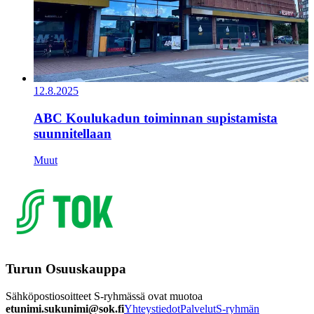
12.8.2025
ABC Koulukadun toiminnan supistamista
suunnitellaan
Muut
Turun Osuuskauppa
Sähköpostiosoitteet S-ryhmässä ovat muotoa
etunimi.sukunimi@sok.fi
Yhteystiedot
Palvelut
S-ryhmän