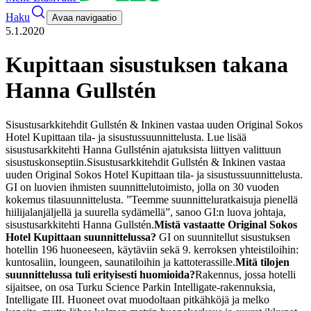
Haku
Avaa navigaatio
5.1.2020
Kupittaan sisustuksen takana
Hanna Gullstén
Sisustusarkkitehdit Gullstén & Inkinen vastaa uuden Original Sokos
Hotel Kupittaan tila- ja sisustussuunnittelusta. Lue lisää
sisustusarkkitehti Hanna Gullsténin ajatuksista liittyen valittuun
sisustuskonseptiin.
Sisustusarkkitehdit Gullstén & Inkinen vastaa
uuden Original Sokos Hotel Kupittaan tila- ja sisustussuunnittelusta.
GI on luovien ihmisten suunnittelutoimisto, jolla on 30 vuoden
kokemus tilasuunnittelusta. ”Teemme suunnitteluratkaisuja pienellä
hiilijalanjäljellä ja suurella sydämellä”, sanoo GI:n luova johtaja,
sisustusarkkitehti Hanna Gullstén.
Mistä vastaatte Original Sokos
Hotel Kupittaan suunnittelussa?
GI on suunnitellut sisustuksen
hotellin 196 huoneeseen, käytäviin sekä 9. kerroksen yhteistiloihin:
kuntosaliin, loungeen, saunatiloihin ja kattoterassille.
Mitä tilojen
suunnittelussa tuli erityisesti huomioida?
Rakennus, jossa hotelli
sijaitsee, on osa Turku Science Parkin Intelligate-rakennuksia,
Intelligate III. Huoneet ovat muodoltaan pitkähköjä ja melko