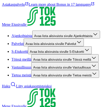
Asiakaspalvelu
Learn more about Bonus in 17 languages
Mene Etusivulle
Ajankohtaista
Avaa lista alisivuista sivulle Ajankohtaista
Palvelut
Avaa lista alisivuista sivulle Palvelut
S-Etukortti
Avaa lista alisivuista sivulle S-Etukortti
Töissä meillä
Avaa lista alisivuista sivulle Töissä meillä
Vastuullisuus
Avaa lista alisivuista sivulle Vastuullisuus
Tietoa meistä
Avaa lista alisivuista sivulle Tietoa meistä
Haku
Liity asiakasomistajaksi
Mene Etusivulle