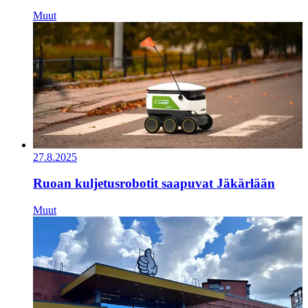
Muut
27.8.2025
Ruoan kuljetusrobotit saapuvat Jäkärlään
Muut