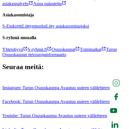
asiakaspalvelu
Anna palautetta
Asiakasomistaja
S-Etukortti
Liittymisedut
Liity asiakasomistajaksi
S-ryhmä muualla
Yhteishyvä
S-ryhmä.fi
Osuuskaupat
Toimipaikat
Turun
Osuuskaupan tietosuojainformaatio
Seuraa meitä:
Instagram: Turun Osuuskauppa Avautuu uuteen välilehteen
Facebook: Turun Osuuskauppa Avautuu uuteen välilehteen
Youtube: Turun Osuuskauppa Avautuu uuteen välilehteen