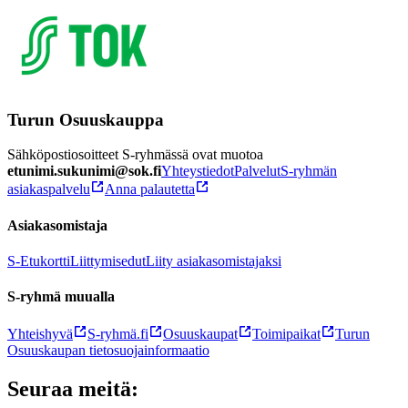
Turun Osuuskauppa
Sähköpostiosoitteet S-ryhmässä ovat muotoa
etunimi.sukunimi@sok.fi
Yhteystiedot
Palvelut
S-ryhmän
asiakaspalvelu
Anna palautetta
Asiakasomistaja
S-Etukortti
Liittymisedut
Liity asiakasomistajaksi
S-ryhmä muualla
Yhteishyvä
S-ryhmä.fi
Osuuskaupat
Toimipaikat
Turun
Osuuskaupan tietosuojainformaatio
Seuraa meitä: