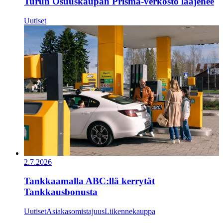
Turun Osuuskaupan Prisma-verkosto laajenee
Uutiset
2.7.2026
Tankkaamalla ABC:llä kerrytät
Tankkausbonusta
Uutiset
Asiakasomistajuus
Liikennekauppa