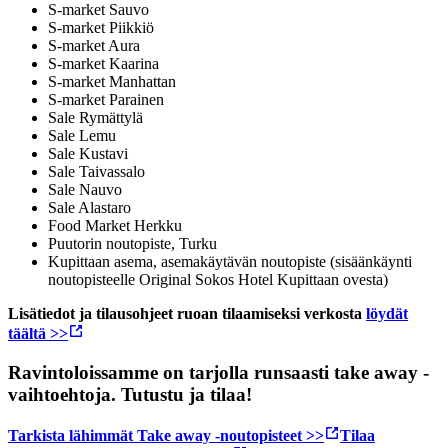
S-market Sauvo
S-market Piikkiö
S-market Aura
S-market Kaarina
S-market Manhattan
S-market Parainen
Sale Rymättylä
Sale Lemu
Sale Kustavi
Sale Taivassalo
Sale Nauvo
Sale Alastaro
Food Market Herkku
Puutorin noutopiste, Turku
Kupittaan asema, asemakäytävän noutopiste (sisäänkäynti
noutopisteelle Original Sokos Hotel Kupittaan ovesta)
Lisätiedot ja tilausohjeet ruoan tilaamiseksi verkosta
löydät
täältä >>
Ravintoloissamme on tarjolla runsaasti take away -
vaihtoehtoja. Tutustu ja tilaa!
Tarkista lähimmät Take away -noutopisteet >>
Tilaa