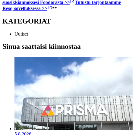
suosikkiannoksesi Foodorasta >>
T
utustu
tarjonta
a
mme
Resq-sovellukses
s
a
>>
**
KATEGORIAT
Uutiset
Sinua saattaisi kiinnostaa
5.8.2026