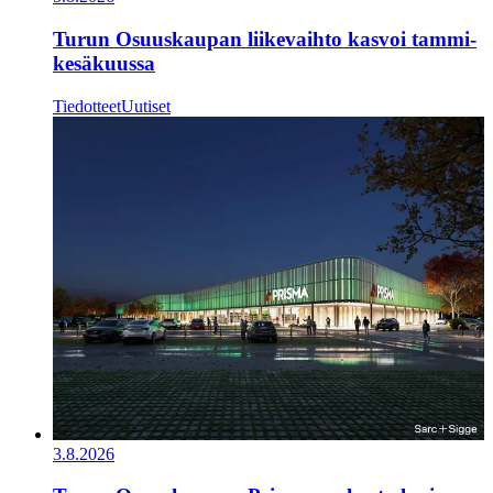
Turun Osuuskaupan liikevaihto kasvoi tammi-
kesäkuussa
Tiedotteet
Uutiset
3.8.2026