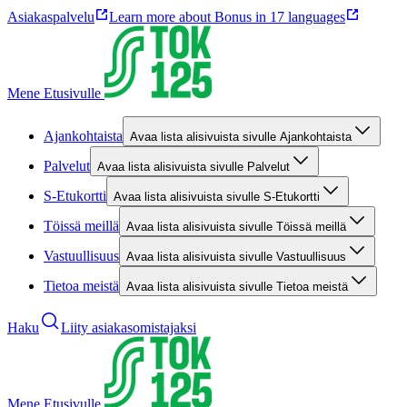
Asiakaspalvelu
Learn more about Bonus in 17 languages
Mene Etusivulle
Ajankohtaista
Avaa lista alisivuista sivulle Ajankohtaista
Palvelut
Avaa lista alisivuista sivulle Palvelut
S-Etukortti
Avaa lista alisivuista sivulle S-Etukortti
Töissä meillä
Avaa lista alisivuista sivulle Töissä meillä
Vastuullisuus
Avaa lista alisivuista sivulle Vastuullisuus
Tietoa meistä
Avaa lista alisivuista sivulle Tietoa meistä
Haku
Liity asiakasomistajaksi
Mene Etusivulle