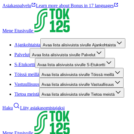
Asiakaspalvelu
Learn more about Bonus in 17 languages
Mene Etusivulle
Ajankohtaista
Avaa lista alisivuista sivulle Ajankohtaista
Palvelut
Avaa lista alisivuista sivulle Palvelut
S-Etukortti
Avaa lista alisivuista sivulle S-Etukortti
Töissä meillä
Avaa lista alisivuista sivulle Töissä meillä
Vastuullisuus
Avaa lista alisivuista sivulle Vastuullisuus
Tietoa meistä
Avaa lista alisivuista sivulle Tietoa meistä
Haku
Liity asiakasomistajaksi
Mene Etusivulle