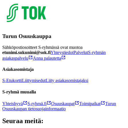
Turun Osuuskauppa
Sähköpostiosoitteet S-ryhmässä ovat muotoa
etunimi.sukunimi@sok.fi
Yhteystiedot
Palvelut
S-ryhmän
asiakaspalvelu
Anna palautetta
Asiakasomistaja
S-Etukortti
Liittymisedut
Liity asiakasomistajaksi
S-ryhmä muualla
Yhteishyvä
S-ryhmä.fi
Osuuskaupat
Toimipaikat
Turun
Osuuskaupan tietosuojainformaatio
Seuraa meitä: