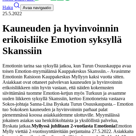
Haku
Avaa navigaatio
25.5.2022
Kauneuden ja hyvinvoinnin
erikoisliike Emotion syksyllä
Skanssiin
Emotionin tarina saa syksyllä jatkoa, kun Turun Osuuskauppa avaa
toisen Emotion-myymälänsä Kauppakeskus Skanssiin.
– Avasimme
Emotionin Raisioon Kauppakeskus Myllyyn kaksi vuotta sitten.
Asiakkaat ovat ottaneet palvelevan kauneuden ja hyvinvoinnin
erikoisliikkeen niin hyvin vastaan, että näiden kokemusten
siivittämänä tuomme Emotion-ketjun myös Turkuun ja avaamme
uuden liikkeen syksyllä Skanssiin, kertoo Emotioneista vastaava
Sokos-johtaja Sanna-Liisa Byskata Turun Osuuskaupasta.
– Emotion
tuo Sokoksen kauneuden ja hyvinvoinnin parhaat palat
pienemmässä koossa asiakkaidemme ulottuville. Myymälässä
jokainen asiakas saa henkilökohtaista ja yksilöllistä palvelua,
Byskata jatkaa.
Myllyssä juhlitaan 2-vuotiasta Emotionia
Emotion
Mylly viettää 2-vuotissynttäreitään perjantaina 27.5.2022. Asiakkaita