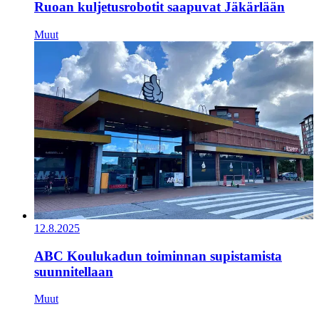
Ruoan kuljetusrobotit saapuvat Jäkärlään
Muut
12.8.2025
ABC Koulukadun toiminnan supistamista
suunnitellaan
Muut