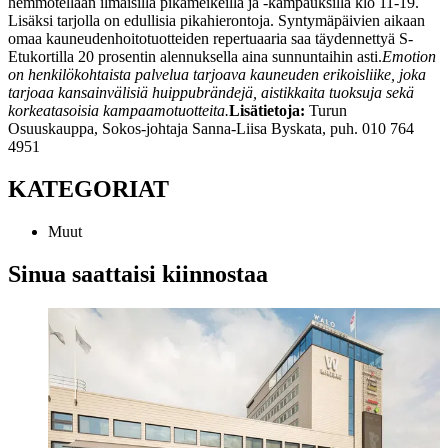
hemmotellaan ilmaisilla pikameikeillä ja -kampauksilla klo 11-19.
Lisäksi tarjolla on edullisia pikahierontoja. Syntymäpäivien aikaan
omaa kauneudenhoitotuotteiden repertuaaria saa täydennettyä S-
Etukortilla 20 prosentin alennuksella aina sunnuntaihin asti.
Emotion
on henkilökohtaista palvelua tarjoava kauneuden erikoisliike, joka
tarjoaa kansainvälisiä huippubrändejä, aistikkaita tuoksuja sekä
korkeatasoisia kampaamotuotteita.
Lisätietoja:
Turun
Osuuskauppa, Sokos-johtaja Sanna-Liisa Byskata, puh. 010 764
4951
KATEGORIAT
Muut
Sinua saattaisi kiinnostaa