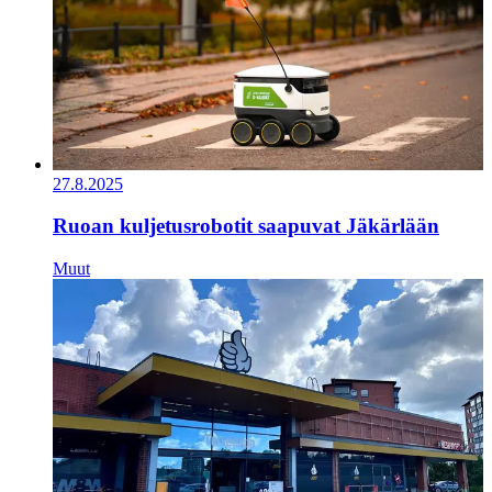
27.8.2025
Ruoan kuljetusrobotit saapuvat Jäkärlään
Muut