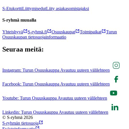
S-Etukortti
Liittymisedut
Liity asiakasomistajaksi
S-ryhmä muualla
Yhteishyvä
S-ryhmä.fi
Osuuskaupat
Toimipaikat
Turun
Osuuskaupan tietosuojainformaatio
Seuraa meitä:
Instagram: Turun Osuuskauppa Avautuu uuteen välilehteen
Facebook: Turun Osuuskauppa Avautuu uuteen välilehteen
Youtube: Turun Osuuskauppa Avautuu uuteen välilehteen
Linkedin: Turun Osuuskauppa Avautuu uuteen välilehteen
© S-ryhmä 2026
S-ryhmän tietosuoja
Evästeinformaatio