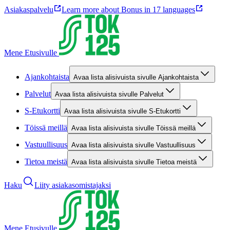
Asiakaspalvelu
Learn more about Bonus in 17 languages
Mene Etusivulle
Ajankohtaista
Avaa lista alisivuista sivulle Ajankohtaista
Palvelut
Avaa lista alisivuista sivulle Palvelut
S-Etukortti
Avaa lista alisivuista sivulle S-Etukortti
Töissä meillä
Avaa lista alisivuista sivulle Töissä meillä
Vastuullisuus
Avaa lista alisivuista sivulle Vastuullisuus
Tietoa meistä
Avaa lista alisivuista sivulle Tietoa meistä
Haku
Liity asiakasomistajaksi
Mene Etusivulle