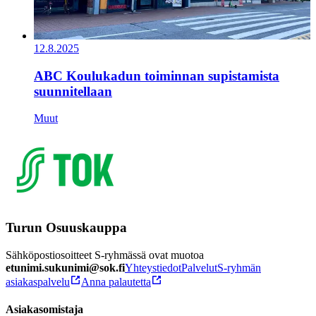
12.8.2025
ABC Koulukadun toiminnan supistamista
suunnitellaan
Muut
Turun Osuuskauppa
Sähköpostiosoitteet S-ryhmässä ovat muotoa
etunimi.sukunimi@sok.fi
Yhteystiedot
Palvelut
S-ryhmän
asiakaspalvelu
Anna palautetta
Asiakasomistaja