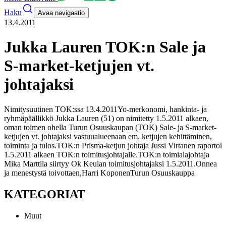
Haku
Avaa navigaatio
13.4.2011
Jukka Lauren TOK:n Sale ja
S-market-ketjujen vt.
johtajaksi
Nimitysuutinen TOK:ssa 13.4.2011
Yo-merkonomi, hankinta- ja
ryhmäpäällikkö Jukka Lauren (51) on nimitetty 1.5.2011 alkaen,
oman toimen ohella Turun Osuuskaupan (TOK) Sale- ja S-market-
ketjujen vt. johtajaksi vastuualueenaan em. ketjujen kehittäminen,
toiminta ja tulos.
TOK:n Prisma-ketjun johtaja Jussi Virtanen raportoi
1.5.2011 alkaen TOK:n toimitusjohtajalle.
TOK:n toimialajohtaja
Mika Marttila siirtyy Ok Keulan toimitusjohtajaksi 1.5.2011.
Onnea
ja menestystä toivottaen,
Harri Koponen
Turun Osuuskauppa
KATEGORIAT
Muut