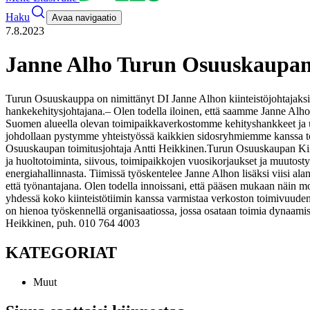
Haku
Avaa navigaatio
7.8.2023
Janne Alho Turun Osuuskaupan k
Turun Osuuskauppa on nimittänyt DI Janne Alhon kiinteistöjohtajaksi
hankekehitysjohtajana.
– Olen todella iloinen, että saamme Janne Alho
Suomen alueella olevan toimipaikkaverkostomme kehityshankkeet ja uus
johdollaan pystymme yhteistyössä kaikkien sidosryhmiemme kanssa tote
Osuuskaupan toimitusjohtaja Antti Heikkinen.
Turun Osuuskaupan Kiint
ja huoltotoiminta, siivous, toimipaikkojen vuosikorjaukset ja muutost
energiahallinnasta. Tiimissä työskentelee Janne Alhon lisäksi viisi alan
että työnantajana. Olen todella innoissani, että pääsen mukaan näin mon
yhdessä koko kiinteistötiimin kanssa varmistaa verkoston toimivuude
on hienoa työskennellä organisaatiossa, jossa osataan toimia dynaamisesti
Heikkinen, puh. 010 764 4003
KATEGORIAT
Muut