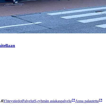
itellaan
fi
Yhteystiedot
Palvelut
S-ryhmän asiakaspalvelu
Anna palautetta