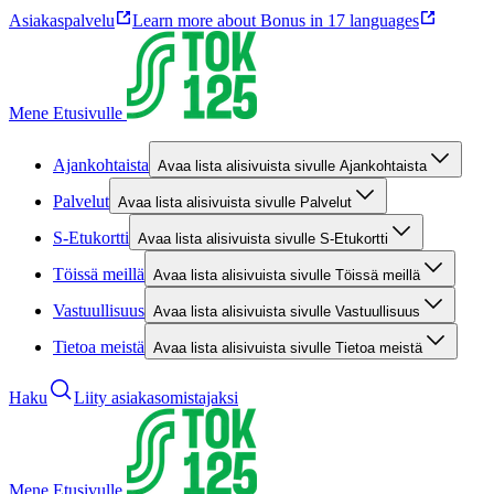
Asiakaspalvelu
Learn more about Bonus in 17 languages
Mene Etusivulle
Ajankohtaista
Avaa lista alisivuista sivulle Ajankohtaista
Palvelut
Avaa lista alisivuista sivulle Palvelut
S-Etukortti
Avaa lista alisivuista sivulle S-Etukortti
Töissä meillä
Avaa lista alisivuista sivulle Töissä meillä
Vastuullisuus
Avaa lista alisivuista sivulle Vastuullisuus
Tietoa meistä
Avaa lista alisivuista sivulle Tietoa meistä
Haku
Liity asiakasomistajaksi
Mene Etusivulle