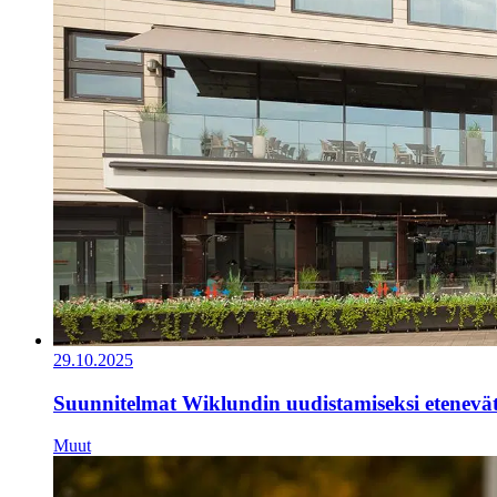
29.10.2025
Suunnitelmat Wiklundin uudistamiseksi etenevä
Muut