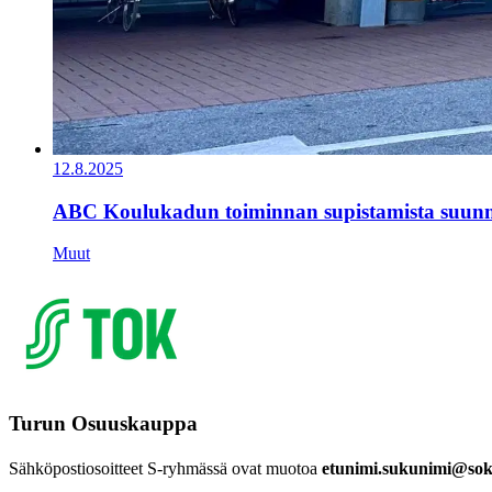
12.8.2025
ABC Koulukadun toiminnan supistamista suunn
Muut
Turun Osuuskauppa
Sähköpostiosoitteet S-ryhmässä ovat muotoa
etunimi.sukunimi@sok.