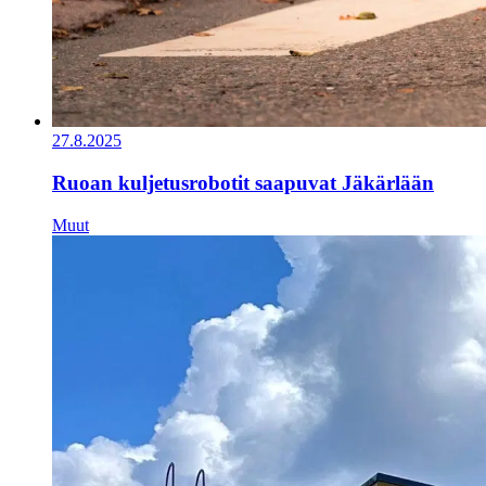
27.8.2025
Ruoan kuljetusrobotit saapuvat Jäkärlään
Muut