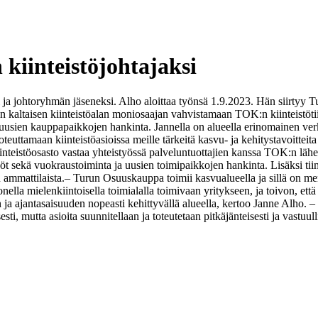
iinteistöjohtajaksi
 ja johtoryhmän jäseneksi. Alho aloittaa työnsä 1.9.2023. Hän siirty
n kaltaisen kiinteistöalan moniosaajan vahvistamaan TOK:n kiinteistöti
ien kauppapaikkojen hankinta. Jannella on alueella erinomainen verkos
uttamaan kiinteistöasioissa meille tärkeitä kasvu- ja kehitystavoittei
eistöosasto vastaa yhteistyössä palveluntuottajien kanssa TOK:n lähes s
yöt sekä vuokraustoiminta ja uusien toimipaikkojen hankinta. Lisäksi ti
 ammattilaista.
– Turun Osuuskauppa toimii kasvualueella ja sillä on mer
ella mielenkiintoisella toimialalla toimivaan yritykseen, ja toivon, ett
n ja ajantasaisuuden nopeasti kehittyvällä alueella, kertoo Janne Alh
, mutta asioita suunnitellaan ja toteutetaan pitkäjänteisesti ja vastuulli