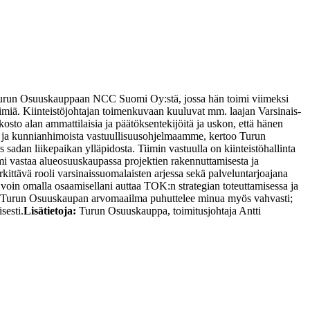
y Turun Osuuskauppaan NCC Suomi Oy:stä, jossa hän toimi viimeksi
imiä. Kiinteistöjohtajan toimenkuvaan kuuluvat mm. laajan Varsinais-
to alan ammattilaisia ja päätöksentekijöitä ja uskon, että hänen
ta ja kunnianhimoista vastuullisuusohjelmaamme, kertoo Turun
adan liikepaikan ylläpidosta. Tiimin vastuulla on kiinteistöhallinta
imi vastaa alueosuuskaupassa projektien rakennuttamisesta ja
kittävä rooli varsinaissuomalaisten arjessa sekä palveluntarjoajana
ä voin omalla osaamisellani auttaa TOK:n strategian toteuttamisessa ja
o. – Turun Osuuskaupan arvomaailma puhuttelee minua myös vahvasti;
sesti.
Lisätietoja:
Turun Osuuskauppa, toimitusjohtaja Antti