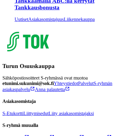
Tankkaamalla ABC:llä kerrytät
Tankkausbonusta
Uutiset
Asiakasomistajuus
Liikennekauppa
Turun Osuuskauppa
Sähköpostiosoitteet S-ryhmässä ovat muotoa
etunimi.sukunimi@sok.fi
Yhteystiedot
Palvelut
S-ryhmän
asiakaspalvelu
Anna palautetta
Asiakasomistaja
S-Etukortti
Liittymisedut
Liity asiakasomistajaksi
S-ryhmä muualla