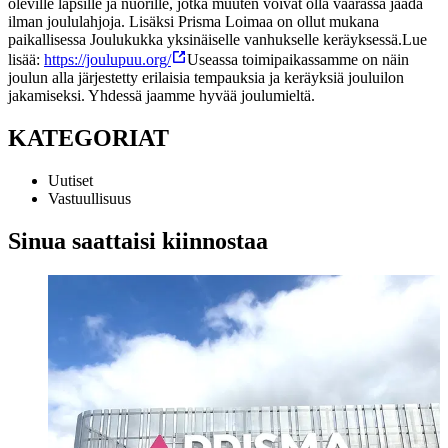
oleville lapsille ja nuorille, jotka muuten voivat olla vaarassa jäädä
ilman joululahjoja. Lisäksi Prisma Loimaa on ollut mukana
paikallisessa Joulukukka yksinäiselle vanhukselle keräyksessä.
Lue
lisää:
https://joulupuu.org/
Useassa toimipaikassamme on näin
joulun alla järjestetty erilaisia tempauksia ja keräyksiä jouluilon
jakamiseksi. Yhdessä jaamme hyvää joulumieltä.
KATEGORIAT
Uutiset
Vastuullisuus
Sinua saattaisi kiinnostaa