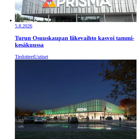
5.8.2026
Turun Osuuskaupan liikevaihto kasvoi tammi-
kesäkuussa
Tiedotteet
Uutiset