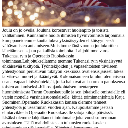
Joulu on jo ovella. Jouluna korostuvat huolenpito ja toisista
välittäminen. Kannamme huolta ihmisten hyvinvoinnista tarjoamalla
kumppaneidemme kautta tukea yksinäisyyden ehkäisyyn sekä
vähävaraisten auttamiseen.
Muistimme tänä vuonna joulukorttien
lähettämisen sijaan paikallisia toimijoita. Lahjoitimme varoja
Tukenasi ry:n ja Operaatio Ruokakassin
toimintaan.
Lahjoituksellamme tuemme Tukenasi ry:n yksinäisyyttä
ehkäisevää tukityötä. Työntekijöiden ja vapaaehtoisten tiiviiseen
yhteistyöhön perustuvan tukityön keskiössä ovat ensisijaisesti tukea
tarvitsevat nuoret ja ikääntyvät. Kokonaisuuteen kuuluu olennaisena
osana vapaaehtoistyöntekijät, jotka haluavat antaa oman panoksensa
toisten auttamiseksi.
-Kiitos ajankohtaisen tuentarpeen
huomioimisesta Turun Osuuskaupalle ja sen jokaiselle omistajalle eli
varsin monelle varsinaissuomalaiselle, kiittää toiminnanjohtaja Katja
Suominen.
Operaatio Ruokakassin kanssa olemme tehneet
yhteistyötä jo useamman vuoden ajan. Kaupoistamme jaetaan
elintarvikkeita Operaatio Ruokakassille satoja kiloja päivässä.
Lisäksi olemme lahjoittaneet toiminnalle joka vuosi suuremman
avustuksen. Tällä mahdollistetaan tuhansien ruokakassien
toimittaminen vähävaraisille.
-Yhteistyö kanssanne on