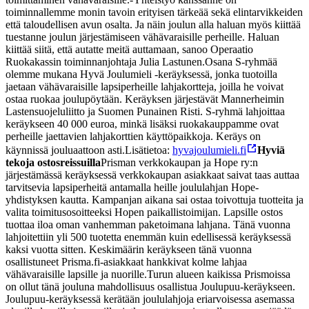
toiminnallemme monin tavoin erityisen tärkeää sekä elintarvikkeiden
että taloudellisen avun osalta. Ja näin joulun alla haluan myös kiittää
tuestanne joulun järjestämiseen vähävaraisille perheille. Haluan
kiittää siitä, että autatte meitä auttamaan, sanoo Operaatio
Ruokakassin toiminnanjohtaja Julia Lastunen.
Osana S-ryhmää
olemme mukana Hyvä Joulumieli -keräyksessä, jonka tuotoilla
jaetaan vähävaraisille lapsiperheille lahjakortteja, joilla he voivat
ostaa ruokaa joulupöytään. Keräyksen järjestävät Mannerheimin
Lastensuojeluliitto ja Suomen Punainen Risti. S-ryhmä lahjoittaa
keräykseen 40 000 euroa, minkä lisäksi ruokakauppamme ovat
perheille jaettavien lahjakorttien käyttöpaikkoja. Keräys on
käynnissä jouluaattoon asti.
Lisätietoa:
hyvajoulumieli.fi
Hyviä
tekoja ostosreissuilla
Prisman verkkokaupan ja Hope ry:n
järjestämässä keräyksessä verkkokaupan asiakkaat saivat taas auttaa
tarvitsevia lapsiperheitä antamalla heille joululahjan Hope-
yhdistyksen kautta. Kampanjan aikana sai ostaa toivottuja tuotteita ja
valita toimitusosoitteeksi Hopen paikallistoimijan. Lapsille ostos
tuottaa iloa oman vanhemman paketoimana lahjana. Tänä vuonna
lahjoitettiin yli 500 tuotetta enemmän kuin edellisessä keräyksessä
kaksi vuotta sitten. Keskimäärin keräykseen tänä vuonna
osallistuneet Prisma.fi-asiakkaat hankkivat kolme lahjaa
vähävaraisille lapsille ja nuorille.
Turun alueen kaikissa Prismoissa
on ollut tänä jouluna mahdollisuus osallistua Joulupuu-keräykseen.
Joulupuu-keräyksessä kerätään joululahjoja eriarvoisessa asemassa