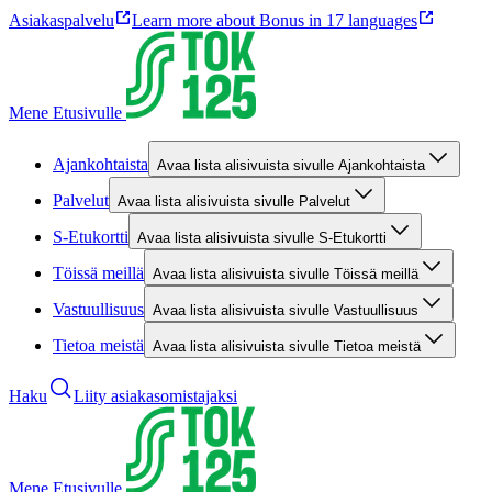
Asiakaspalvelu
Learn more about Bonus in 17 languages
Mene Etusivulle
Ajankohtaista
Avaa lista alisivuista sivulle Ajankohtaista
Palvelut
Avaa lista alisivuista sivulle Palvelut
S-Etukortti
Avaa lista alisivuista sivulle S-Etukortti
Töissä meillä
Avaa lista alisivuista sivulle Töissä meillä
Vastuullisuus
Avaa lista alisivuista sivulle Vastuullisuus
Tietoa meistä
Avaa lista alisivuista sivulle Tietoa meistä
Haku
Liity asiakasomistajaksi
Mene Etusivulle