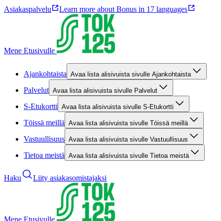
Asiakaspalvelu
Learn more about Bonus in 17 languages
Mene Etusivulle
Ajankohtaista
Avaa lista alisivuista sivulle Ajankohtaista
Palvelut
Avaa lista alisivuista sivulle Palvelut
S-Etukortti
Avaa lista alisivuista sivulle S-Etukortti
Töissä meillä
Avaa lista alisivuista sivulle Töissä meillä
Vastuullisuus
Avaa lista alisivuista sivulle Vastuullisuus
Tietoa meistä
Avaa lista alisivuista sivulle Tietoa meistä
Haku
Liity asiakasomistajaksi
Mene Etusivulle