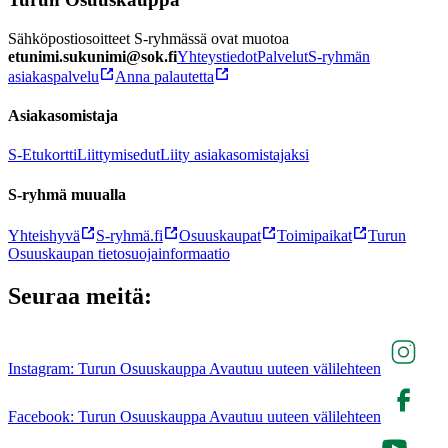
Sähköpostiosoitteet S-ryhmässä ovat muotoa
etunimi.sukunimi@sok.fi
Yhteystiedot
Palvelut
S-ryhmän
asiakaspalvelu
Anna palautetta
Asiakasomistaja
S-Etukortti
Liittymisedut
Liity asiakasomistajaksi
S-ryhmä muualla
Yhteishyvä
S-ryhmä.fi
Osuuskaupat
Toimipaikat
Turun
Osuuskaupan tietosuojainformaatio
Seuraa meitä:
Instagram: Turun Osuuskauppa Avautuu uuteen välilehteen
Facebook: Turun Osuuskauppa Avautuu uuteen välilehteen