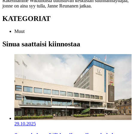
Rakennamme Wiklundista uudistuvan keskustan suunnannäyttäjää,
jonne on aina syy tulla, Janne Reunanen jatkaa.
KATEGORIAT
Muut
Sinua saattaisi kiinnostaa
29.10.2025