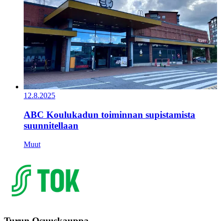
12.8.2025
ABC Koulukadun toiminnan supistamista
suunnitellaan
Muut
Turun Osuuskauppa