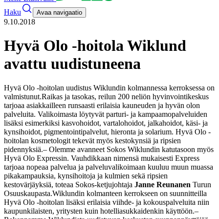
Haku
Avaa navigaatio
9.10.2018
Hyvä Olo -hoitola Wiklund
avattu uudistuneena
Hyvä Olo -hoitolan uudistus Wiklundin kolmannessa kerroksessa on
valmistunut.
Raikas ja tasokas, reilun 200 neliön hyvinvointikeskus
tarjoaa asiakkailleen runsaasti erilaisia kauneuden ja hyvän olon
palveluita. Valikoimasta löytyvät parturi- ja kampaamopalveluiden
lisäksi esimerkiksi kasvohoidot, vartalohoidot, jalkahoidot, käsi- ja
kynsihoidot, pigmentointipalvelut, hieronta ja solarium. Hyvä Olo -
hoitolan kosmetologit tekevät myös kestokynsiä ja ripsien
pidennyksiä.
– Olemme avanneet Sokos Wiklundin katutasoon myös
Hyvä Olo Expressin. Vauhdikkaan nimensä mukaisesti Express
tarjoaa nopeaa palvelua ja palveluvalikoimaan kuuluu muun muassa
pikakampauksia, kynsihoitoja ja kulmien sekä ripsien
kestovärjäyksiä, toteaa Sokos-ketjujohtaja
Janne Reunanen
Turun
Osuuskaupasta.
Wiklundin kolmanteen kerrokseen on suunnitteilla
Hyvä Olo -hoitolan lisäksi erilaisia viihde- ja kokouspalveluita niin
kaupunkilaisten, yritysten kuin hotelliasukkaidenkin käyttöön.
–