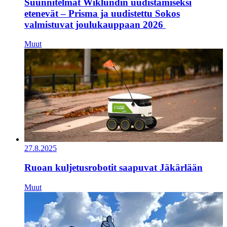
Suunnitelmat Wiklundin uudistamiseksi
etenevät – Prisma ja uudistettu Sokos
valmistuvat joulukauppaan 2026
Muut
27.8.2025
Ruoan kuljetusrobotit saapuvat Jäkärlään
Muut