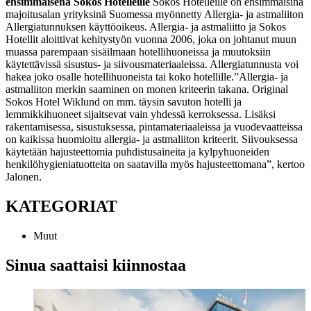
ensimmäisenä Sokos Hotelleille
Sokos Hotelleille on ensimmäisinä
majoitusalan yrityksinä Suomessa myönnetty Allergia- ja astmaliiton
Allergiatunnuksen käyttöoikeus. Allergia- ja astmaliitto ja Sokos
Hotellit aloittivat kehitystyön vuonna 2006, joka on johtanut muun
muassa parempaan sisäilmaan hotellihuoneissa ja muutoksiin
käytettävissä sisustus- ja siivousmateriaaleissa. Allergiatunnusta voi
hakea joko osalle hotellihuoneista tai koko hotellille.
”Allergia- ja
astmaliiton merkin saaminen on monen kriteerin takana. Original
Sokos Hotel Wiklund on mm. täysin savuton hotelli ja
lemmikkihuoneet sijaitsevat vain yhdessä kerroksessa. Lisäksi
rakentamisessa, sisustuksessa, pintamateriaaleissa ja vuodevaatteissa
on kaikissa huomioitu allergia- ja astmaliiton kriteerit. Siivouksessa
käytetään hajusteettomia puhdistusaineita ja kylpyhuoneiden
henkilöhygieniatuotteita on saatavilla myös hajusteettomana”, kertoo
Jalonen.
KATEGORIAT
Muut
Sinua saattaisi kiinnostaa