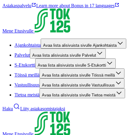
Asiakaspalvelu
Learn more about Bonus in 17 languages
Mene Etusivulle
Ajankohtaista
Avaa lista alisivuista sivulle Ajankohtaista
Palvelut
Avaa lista alisivuista sivulle Palvelut
S-Etukortti
Avaa lista alisivuista sivulle S-Etukortti
Töissä meillä
Avaa lista alisivuista sivulle Töissä meillä
Vastuullisuus
Avaa lista alisivuista sivulle Vastuullisuus
Tietoa meistä
Avaa lista alisivuista sivulle Tietoa meistä
Haku
Liity asiakasomistajaksi
Mene Etusivulle