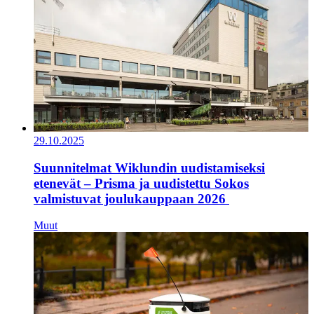
29.10.2025
Suunnitelmat Wiklundin uudistamiseksi
etenevät – Prisma ja uudistettu Sokos
valmistuvat joulukauppaan 2026
Muut