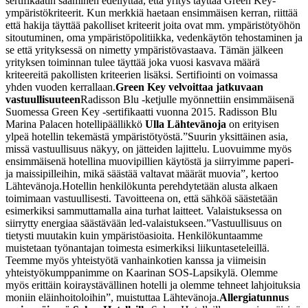
sertifikaatin saaminen edellyttää, että yritys täyttää Green Key-
ympäristökriteerit. Kun merkkiä haetaan ensimmäisen kerran, riittää
että hakija täyttää pakolliset kriteerit joita ovat mm. ympäristötyöhön
sitoutuminen, oma ympäristöpolitiikka, vedenkäytön tehostaminen ja
se että yrityksessä on nimetty ympäristövastaava. Tämän jälkeen
yrityksen toiminnan tulee täyttää joka vuosi kasvava määrä
kriteereitä pakollisten kriteerien lisäksi. Sertifiointi on voimassa
yhden vuoden kerrallaan.
Green Key velvoittaa jatkuvaan
vastuullisuuteen
Radisson Blu -ketjulle myönnettiin ensimmäisenä
Suomessa Green Key -sertifikaatti vuonna 2015. Radisson Blu
Marina Palacen hotellipäällikkö
Ulla Lähtevänoja
on erityisen
ylpeä hotellin tekemästä ympäristötyöstä.
”Suurin yksittäinen asia,
missä vastuullisuus näkyy, on jätteiden lajittelu. Luovuimme myös
ensimmäisenä hotellina muovipillien käytöstä ja siirryimme paperi-
ja maissipilleihin, mikä säästää valtavat määrät muovia”, kertoo
Lähtevänoja.
Hotellin henkilökunta perehdytetään alusta alkaen
toimimaan vastuullisesti. Tavoitteena on, että sähköä säästetään
esimerkiksi sammuttamalla aina turhat laitteet. Valaistuksessa on
siirrytty energiaa säästävään led-valaistukseen.
”Vastuullisuus on
tietysti muutakin kuin ympäristöasioita. Henkilökuntaamme
muistetaan työnantajan toimesta esimerkiksi liikuntaseteleillä.
Teemme myös yhteistyötä vanhainkotien kanssa ja viimeisin
yhteistyökumppanimme on Kaarinan SOS-Lapsikylä. Olemme
myös erittäin koiraystävällinen hotelli ja olemme tehneet lahjoituksia
moniin eläinhoitoloihin”, muistuttaa Lähtevänoja.
Allergiatunnus