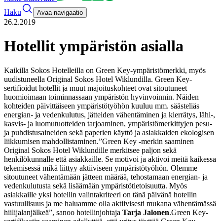
Haku
Avaa navigaatio
26.2.2019
Hotellit ympäristön asialla
Kaikilla Sokos Hotelleilla on Green Key-ympäristömerkki, myös
uudistuneella Original Sokos Hotel Wiklundilla. Green Key-
sertifioidut hotellit ja muut majoituskohteet ovat sitoutuneet
huomioimaan toiminnassaan ympäristön hyvinvoinnin. Näiden
kohteiden päivittäiseen ympäristötyöhön kuuluu mm. säästeliäs
energian- ja vedenkulutus, jätteiden vähentäminen ja kierrätys, lähi-,
kasvis- ja luomutuotteiden tarjoaminen, ympäristömerkittyjen pesu-
ja puhdistusaineiden sekä paperien käyttö ja asiakkaiden ekologisen
liikkumisen mahdollistaminen.
”Green Key -merkin saaminen
Original Sokos Hotel Wiklundille merkitsee paljon sekä
henkilökunnalle että asiakkaille. Se motivoi ja aktivoi meitä kaikessa
tekemisessä mikä liittyy aktiiviseen ympäristötyöhön. Olemme
sitoutuneet vähentämään jätteen määrää, tehostamaan energian- ja
vedenkulutusta sekä lisäämään ympäristötietoisuutta. Myös
asiakkaille yksi hotellin valintakriteeri on tänä päivänä hotellin
vastuullisuus ja me haluamme olla aktiivisesti mukana vähentämässä
hiilijalanjälkeä”, sanoo hotellinjohtaja
Tarja Jalonen
.
Green Key-