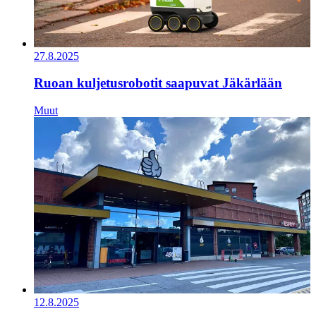
27.8.2025
Ruoan kuljetusrobotit saapuvat Jäkärlään
Muut
12.8.2025