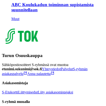
ABC Koulukadun toiminnan supistamista
suunnitellaan
Muut
Turun Osuuskauppa
Sähköpostiosoitteet S-ryhmässä ovat muotoa
etunimi.sukunimi@sok.fi
Yhteystiedot
Palvelut
S-ryhmän
asiakaspalvelu
Anna palautetta
Asiakasomistaja
S-Etukortti
Liittymisedut
Liity asiakasomistajaksi
S-ryhmä muualla