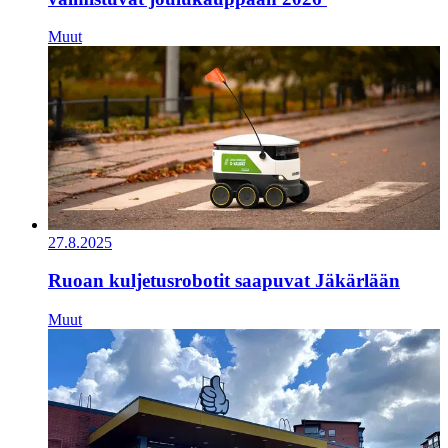
Muut
27.8.2025
Ruoan kuljetusrobotit saapuvat Jäkärlään
Muut