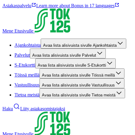
Asiakaspalvelu
Learn more about Bonus in 17 languages
Mene Etusivulle
Ajankohtaista
Avaa lista alisivuista sivulle Ajankohtaista
Palvelut
Avaa lista alisivuista sivulle Palvelut
S-Etukortti
Avaa lista alisivuista sivulle S-Etukortti
Töissä meillä
Avaa lista alisivuista sivulle Töissä meillä
Vastuullisuus
Avaa lista alisivuista sivulle Vastuullisuus
Tietoa meistä
Avaa lista alisivuista sivulle Tietoa meistä
Haku
Liity asiakasomistajaksi
Mene Etusivulle