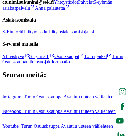
etunimi.sukunimi@sok.fi
Yhteystiedot
Palvelut
S-ryhmän
asiakaspalvelu
Anna palautetta
Asiakasomistaja
S-Etukortti
Liittymisedut
Liity asiakasomistajaksi
S-ryhmä muualla
Yhteishyvä
S-ryhmä.fi
Osuuskaupat
Toimipaikat
Turun
Osuuskaupan tietosuojainformaatio
Seuraa meitä:
Instagram: Turun Osuuskauppa Avautuu uuteen välilehteen
Facebook: Turun Osuuskauppa Avautuu uuteen välilehteen
Youtube: Turun Osuuskauppa Avautuu uuteen välilehteen