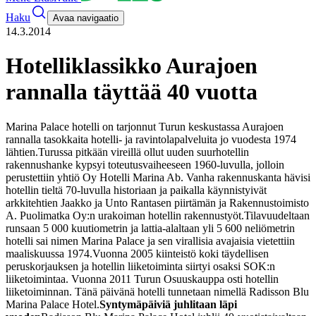
Haku
Avaa navigaatio
14.3.2014
Hotelliklassikko Aurajoen
rannalla täyttää 40 vuotta
Marina Palace hotelli on tarjonnut Turun keskustassa Aurajoen
rannalla tasokkaita hotelli- ja ravintolapalveluita jo vuodesta 1974
lähtien.
Turussa pitkään vireillä ollut uuden suurhotellin
rakennushanke kypsyi toteutusvaiheeseen 1960-luvulla, jolloin
perustettiin yhtiö Oy Hotelli Marina Ab. Vanha rakennuskanta hävisi
hotellin tieltä 70-luvulla historiaan ja paikalla käynnistyivät
arkkitehtien Jaakko ja Unto Rantasen piirtämän ja Rakennustoimisto
A. Puolimatka Oy:n urakoiman hotellin rakennustyöt.
Tilavuudeltaan
runsaan 5 000 kuutiometrin ja lattia-alaltaan yli 5 600 neliömetrin
hotelli sai nimen Marina Palace ja sen virallisia avajaisia vietettiin
maaliskuussa 1974.
Vuonna 2005 kiinteistö koki täydellisen
peruskorjauksen ja hotellin liiketoiminta siirtyi osaksi SOK:n
liiketoimintaa. Vuonna 2011 Turun Osuuskauppa osti hotellin
liiketoiminnan. Tänä päivänä hotelli tunnetaan nimellä Radisson Blu
Marina Palace Hotel.
Syntymäpäiviä juhlitaan läpi