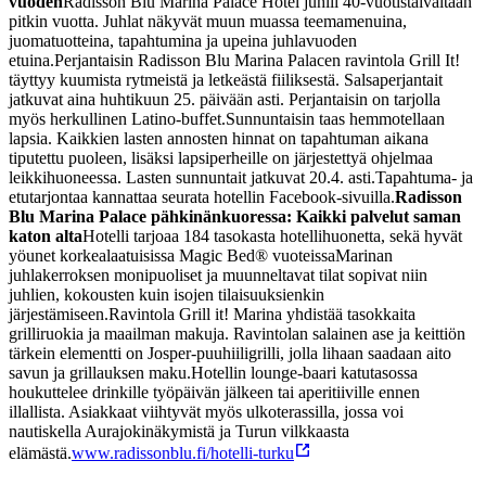
vuoden
Radisson Blu Marina Palace Hotel juhlii 40-vuotistaivaltaan
pitkin vuotta. Juhlat näkyvät muun muassa teemamenuina,
juomatuotteina, tapahtumina ja upeina juhlavuoden
etuina.
Perjantaisin Radisson Blu Marina Palacen ravintola Grill It!
täyttyy kuumista rytmeistä ja letkeästä fiiliksestä. Salsaperjantait
jatkuvat aina huhtikuun 25. päivään asti. Perjantaisin on tarjolla
myös herkullinen Latino-buffet.
Sunnuntaisin taas hemmotellaan
lapsia. Kaikkien lasten annosten hinnat on tapahtuman aikana
tiputettu puoleen, lisäksi lapsiperheille on järjestettyä ohjelmaa
leikkihuoneessa. Lasten sunnuntait jatkuvat 20.4. asti.
Tapahtuma- ja
etutarjontaa kannattaa seurata hotellin Facebook-sivuilla.
Radisson
Blu Marina Palace pähkinänkuoressa: Kaikki palvelut saman
katon alta
Hotelli tarjoaa 184 tasokasta hotellihuonetta, sekä hyvät
yöunet korkealaatuisissa Magic Bed® vuoteissa
Marinan
juhlakerroksen monipuoliset ja muunneltavat tilat sopivat niin
juhlien, kokousten kuin isojen tilaisuuksienkin
järjestämiseen.
Ravintola Grill it! Marina yhdistää tasokkaita
grilliruokia ja maailman makuja. Ravintolan salainen ase ja keittiön
tärkein elementti on Josper-puuhiiligrilli, jolla lihaan saadaan aito
savun ja grillauksen maku.
Hotellin lounge-baari katutasossa
houkuttelee drinkille työpäivän jälkeen tai aperitiiville ennen
illallista. Asiakkaat viihtyvät myös ulkoterassilla, jossa voi
nautiskella Aurajokinäkymistä ja Turun vilkkaasta
elämästä.
www.radissonblu.fi/hotelli-turku