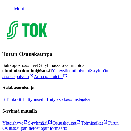
Muut
Turun Osuuskauppa
Sähköpostiosoitteet S-ryhmässä ovat muotoa
etunimi.sukunimi@sok.fi
Yhteystiedot
Palvelut
S-ryhmän
asiakaspalvelu
Anna palautetta
Asiakasomistaja
S-Etukortti
Liittymisedut
Liity asiakasomistajaksi
S-ryhmä muualla
Yhteishyvä
S-ryhmä.fi
Osuuskaupat
Toimipaikat
Turun
Osuuskaupan tietosuojainformaatio