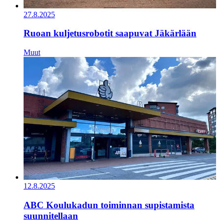
27.8.2025
Ruoan kuljetusrobotit saapuvat Jäkärlään
Muut
12.8.2025
ABC Koulukadun toiminnan supistamista
suunnitellaan