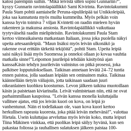
katosi parempiin suihin.
”Mikä leivistä sitten sopisi Gunnariin?
”
,
kysyy Gunnarin ravintolapäällikkö Sami Kivirinta. R
avintolakummi
Paula
Stam
pohtii
aamiaiselle
P
eruna-sipulileipää
tai Unikkoleipää,
joka saa kannatusta myös muilta kummeilta.
Myös pelkän voin
kanssa hy
vin toimiva 7 viljan Kvintetti
on raadin mieleen hyvän
rakenteen ja ma
k
un
sa
ansiosta.
Ravintolapäällikkö vaikuttaaa
tyytyväiseltä raadin mielipiteisiin.
Ravintolakummi Paula
S
tam
kertoo
viimeaikaisesta matkastaan Italiaan, jossa joka puolella näkyi
upeita artesaanileipiä. ”Maun lisäksi myös leivän ulkonäkö ja
rakenne ovat erittäin tärkeitä tekijöitä”, pohtii
Stam
.
Upeita leipiä
saisi näkyä lisää myös Suomessa
ja onneksi ollaan jo kovaa vauhtia
matkalla sinne
!”
Leipomon juurileipä tehdään käsityönä ajan
kanssa
Käsin tehdyn juurileivän valmistus on pitkä prosessi, joka
palkitsee lopputuloksellaan.
Taikinan annetaan levätä 24–72 tuntia
ennen paistoa, jolla saadaan leipään sen ominainen maku. Taikinaa
käännellään tietyin väliajoin, jotta taikinaan saadaan juuri
oikeanlainen kuohkea koostumus.
Levon jälkeen taikina muotoillaan
käsin ja paistetaan kiviarinalla. Leivät valmistetaan niin, että ne ovat
parhaimmillaan kaupoissa.
”
Leivän kanssa monella kuluttajalla
vallitsee ajatus, että jos leivän kuori on kova, on leipä jo
vanhentunut. Näin ei todellakaan ole, vaan kova kuori kertoo
herkullisen
rapeasta kuoresta, joka pitää leivän mehevänä
!”, valottaa
Hietala.
Usein kuluttajaa
arveluttaa myös leivän koko, mutta leipuri
Tiina Mäkinen vinkkaa, että puolikas leipä säilyy hyvänä, kun sen
pakastaa foliossa ja rauhallisen sulatuksen jälkeen paistaa 100-