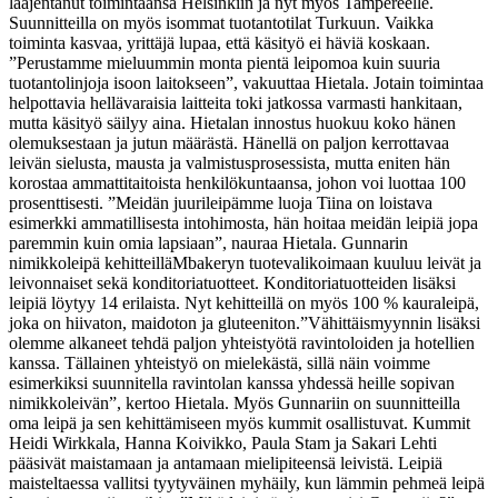
laajentanut toimintaansa Helsinkiin ja nyt myös Tampereelle.
Suunnitteilla on myös isommat tuotantotilat Turkuun. Vaikka
toiminta kasvaa, yrittäjä lupaa
,
että käsityö ei häviä koskaan.
”Perustamme mieluummin monta pientä leipomoa kuin suuria
tuotantolinjoja isoon laitokseen”, vakuuttaa Hietala. Jotain toimintaa
helpottavia hellävaraisia
laitteita
toki jatkossa varmasti hankitaan,
mutta käsityö säilyy aina.
Hietalan innostus huokuu koko hänen
olemuksestaan ja jutun määrästä. Hänellä on paljon kerrottavaa
leivän sielusta, mausta ja valmistusprosessista, mutta eniten hän
korostaa ammattitaitoista henkilökuntaansa, johon voi luottaa 100
prosenttisesti. ”Meidän juurileipämme luoja Tiina on loistava
esimerkki ammatillisesta intohimosta, hän hoitaa meidän leipiä jopa
paremmin kuin omia lapsiaan”, nauraa Hietala.
Gunnarin
nimikkoleipä kehitteillä
Mbakeryn
tuotevalikoimaan kuuluu
leivät ja
leivonnaiset sekä konditoriatuotteet.
Konditoriatuotteiden lisäksi
leipiä löytyy 14 erilaista. Nyt kehitteillä on myös 100 % kauraleipä,
joka on hiivaton, maidoton ja gluteeniton.
”Vähittäismyynnin lisäksi
olemme alkaneet tehdä paljon yhteistyötä ravintoloiden ja hotellien
kanssa. Tällainen yhteistyö on mielekästä, sillä näin voimme
esimerkiksi suunnitella ravintolan kanssa yhdessä heille sopivan
nimikkoleivän”, kertoo Hietala.
Myös Gunnariin on suunnitteilla
oma leipä ja sen kehittämiseen myös kummit osallistuvat. Kummit
Heidi Wirkkala, Hanna Koivikko, Paula
Stam
ja Sakari Lehti
pääsivät maistamaan ja antamaan mielipiteensä leivistä. Leipiä
maisteltaessa vallitsi tyytyväinen myhäily, kun lämmin pehmeä leipä