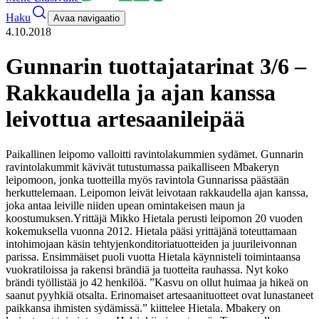
Haku
Avaa navigaatio
4.10.2018
Gunnarin tuottajatarinat 3/6 –
Rakkaudella ja ajan kanssa
leivottua artesaanileipää
Paikallinen leipomo valloitti ravintolakummien sydämet. Gunnarin
ravintolakummit kävivät tutustumassa paikalliseen Mbakeryn
leipomoon, jonka tuotteilla myös ravintola Gunnarissa päästään
herkuttelemaan. Leipomon leivät leivotaan rakkaudella ajan kanssa,
joka antaa leiville niiden upean omintakeisen maun ja
koostumuksen.
Yrittäjä Mikko Hietala perusti leipomon 20 vuoden
kokemuksella vuonna 2012. Hietala pääsi yrittäjänä toteuttamaan
intohimojaan kä
sin tehtyjen
konditoriatuotteiden ja juurileivonnan
parissa
. Ensimmäiset puoli vuotta Hietala käynnisteli toimintaansa
vuokratiloissa ja rakensi brändiä ja tuotteita rauhassa. Nyt koko
brändi työllistää
jo
42 henkilöä.
”Kasvu on ollut huimaa ja hikeä on
saanut pyyhkiä otsalta. Erinomaiset artesaanituotteet ovat lunastaneet
paikkansa ihmisten sydämissä.” kiittelee Hietala.
Mbakery
on