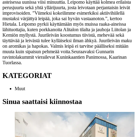
asteisessa uunissa
viisi minuuttia.
Leipomo käyttää kolmea erilaista
perus
juurta sekä yhtä
yllärijuurta
, jos
ta leivotaan perjantaisin
leivät
improvisoiden. ”Viimeksi kokeilimme esimerkiksi aktiivihiilellä
mustaksi värjättyä leipää, joka sai hyvän vastaanoton.
”,
kertoo
Hietala
. Leipomo pyrkii käyttämään myös muissa raaka-aineissa
lähituottajia, kuten porkkanoita Alitalon tilalta ja jauhoja
Liitolan
ja
Kemiön myllystä.
Juurileivän koostumus tiivistä, mehevää sekä
täyttävää ja leivästä tulee kylläiseksi ilman ähkyä
. Juurileivän maku
on aromikas ja hapokas. V
almis leipä ei tarvitse päälliseksi mitään
muuta kuin sipaisun pehmeää voita.
Seuraavaksi Gunna
rin
ravintolakummit vierailevat Kuninkaantien Panimossa, Kaarinan
Tuorlassa
.
KATEGORIAT
Muut
Sinua saattaisi kiinnostaa