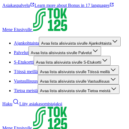
Asiakaspalvelu
Learn more about Bonus in 17 languages
Mene Etusivulle
Ajankohtaista
Avaa lista alisivuista sivulle Ajankohtaista
Palvelut
Avaa lista alisivuista sivulle Palvelut
S-Etukortti
Avaa lista alisivuista sivulle S-Etukortti
Töissä meillä
Avaa lista alisivuista sivulle Töissä meillä
Vastuullisuus
Avaa lista alisivuista sivulle Vastuullisuus
Tietoa meistä
Avaa lista alisivuista sivulle Tietoa meistä
Haku
Liity asiakasomistajaksi
Mene Etusivulle