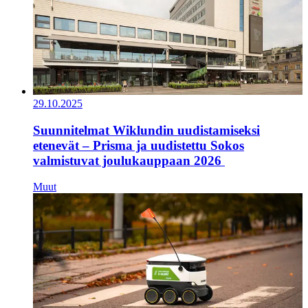
29.10.2025
Suunnitelmat Wiklundin uudistamiseksi
etenevät – Prisma ja uudistettu Sokos
valmistuvat joulukauppaan 2026
Muut