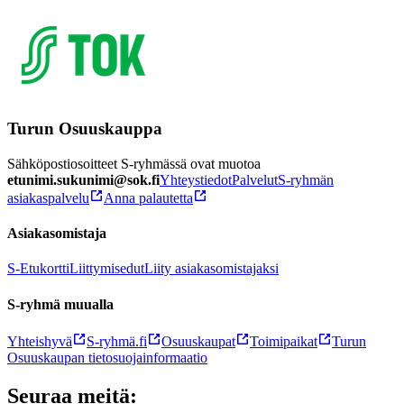
Turun Osuuskauppa
Sähköpostiosoitteet S-ryhmässä ovat muotoa
etunimi.sukunimi@sok.fi
Yhteystiedot
Palvelut
S-ryhmän
asiakaspalvelu
Anna palautetta
Asiakasomistaja
S-Etukortti
Liittymisedut
Liity asiakasomistajaksi
S-ryhmä muualla
Yhteishyvä
S-ryhmä.fi
Osuuskaupat
Toimipaikat
Turun
Osuuskaupan tietosuojainformaatio
Seuraa meitä: