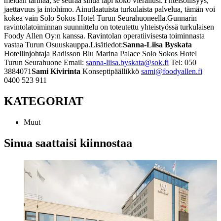
meidän tarinaa, se seuraa sinua läpi koko vierailusi.
Yhteisöllisyys,
jaettavuus ja intohimo. Ainutlaatuista turkulaista palvelua, tämän voi
kokea vain Solo Sokos Hotel Turun Seurahuoneella.
Gunnarin
ravintolatoiminnan suunnittelu on toteutettu yhteistyössä turkulaisen
Foody Allen Oy:n kanssa. Ravintolan operatiivisesta toiminnasta
vastaa Turun Osuuskauppa.
Lisätiedot:
Sanna-Liisa Byskata
Hotellinjohtaja
Radisson Blu Marina Palace
Solo Sokos Hotel
Turun Seurahuone
Email:
sanna-liisa.byskata@sok.fi
Tel: 050
3884071
Sami Kivirinta
Konseptipäällikkö
sami@foodyallen.fi
0400 523 911
KATEGORIAT
Muut
Sinua saattaisi kiinnostaa