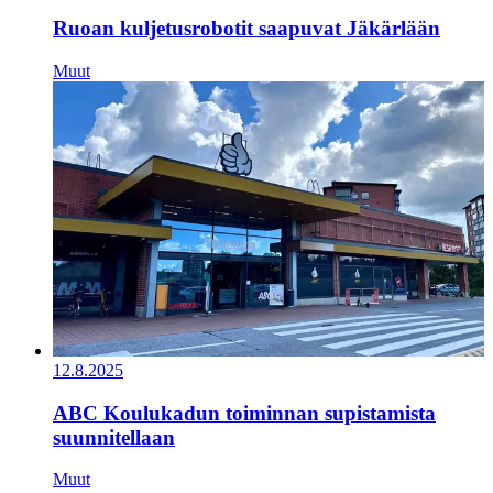
Ruoan kuljetusrobotit saapuvat Jäkärlään
Muut
12.8.2025
ABC Koulukadun toiminnan supistamista
suunnitellaan
Muut