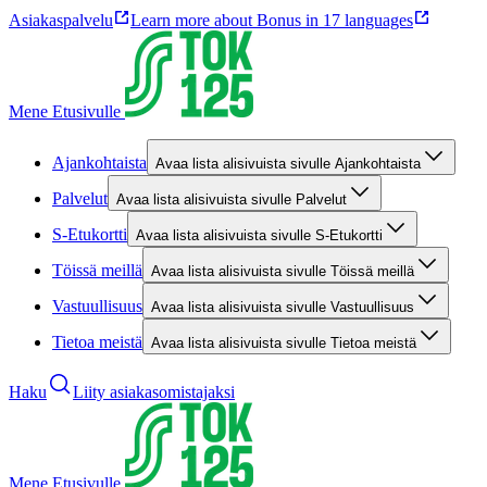
Asiakaspalvelu
Learn more about Bonus in 17 languages
Mene Etusivulle
Ajankohtaista
Avaa lista alisivuista sivulle Ajankohtaista
Palvelut
Avaa lista alisivuista sivulle Palvelut
S-Etukortti
Avaa lista alisivuista sivulle S-Etukortti
Töissä meillä
Avaa lista alisivuista sivulle Töissä meillä
Vastuullisuus
Avaa lista alisivuista sivulle Vastuullisuus
Tietoa meistä
Avaa lista alisivuista sivulle Tietoa meistä
Haku
Liity asiakasomistajaksi
Mene Etusivulle