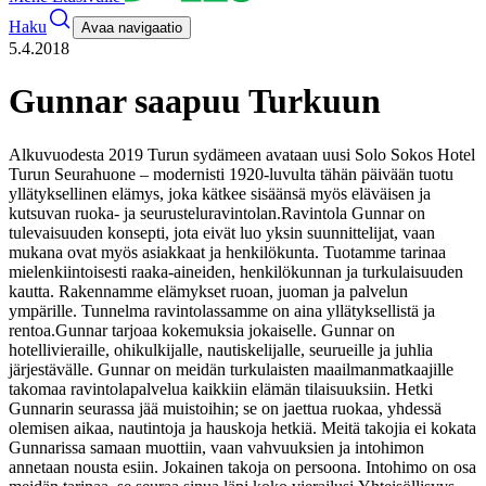
Haku
Avaa navigaatio
5.4.2018
Gunnar saapuu Turkuun
Alkuvuodesta 2019 Turun sydämeen avataan uusi Solo Sokos Hotel
Turun Seurahuone – modernisti 1920-luvulta tähän päivään tuotu
yllätyksellinen elämys, joka kätkee sisäänsä myös eläväisen ja
kutsuvan ruoka- ja seurusteluravintolan.
Ravintola Gunnar on
tulevaisuuden konsepti, jota eivät luo yksin suunnittelijat, vaan
mukana ovat myös asiakkaat ja henkilökunta. Tuotamme tarinaa
mielenkiintoisesti raaka-aineiden, henkilökunnan ja turkulaisuuden
kautta. Rakennamme elämykset ruoan, juoman ja palvelun
ympärille. Tunnelma ravintolassamme on aina yllätyksellistä ja
rentoa.
Gunnar tarjoaa kokemuksia jokaiselle. Gunnar on
hotellivieraille, ohikulkijalle, nautiskelijalle, seurueille ja juhlia
järjestävälle. Gunnar on meidän turkulaisten maailmanmatkaajille
takomaa ravintolapalvelua kaikkiin elämän tilaisuuksiin. Hetki
Gunnarin seurassa jää muistoihin; se on jaettua ruokaa, yhdessä
olemisen aikaa, nautintoja ja hauskoja hetkiä.
Meitä takojia ei kokata
Gunnarissa samaan muottiin, vaan vahvuuksien ja intohimon
annetaan nousta esiin. Jokainen takoja on persoona. Intohimo on osa